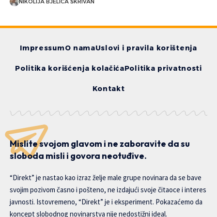
NIKOLIJA BJELICA ŠKRIVAN
Impressum
O nama
Uslovi i pravila korištenja
Politika korišćenja kolačića
Politika privatnosti
Kontakt
Mislite svojom glavom i ne zaboravite da su
sloboda misli i govora neotuđive.
“Direkt” je nastao kao izraz želje male grupe novinara da se bave
svojim pozivom časno i pošteno, ne izdajući svoje čitaoce i interes
javnosti. Istovremeno, “Direkt” je i eksperiment. Pokazaćemo da
koncept slobodnog novinarstva nije nedostižni ideal.