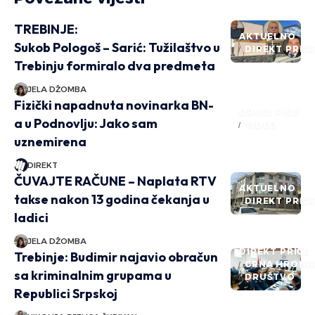
TREBINJE:
AKTUELNO
Sukob Pologoš – Sarić: Tužilaštvo u
DIREKT PRIČ
Trebinju formiralo dva predmeta
JELA DŽOMBA
Fizički napadnuta novinarka BN-
DRUGI PIŠU
a u Podnovlju: Jako sam
VIDEO
uznemirena
DIREKT
ČUVAJTE RAČUNE – Naplata RTV
AKTUELNO
takse nakon 13 godina čekanja u
DIREKT PRIČ
ladici
JELA DŽOMBA
DIREKT PRIČE
Trebinje: Budimir najavio obračun
CRNA HRONI
sa kriminalnim grupama u
DRUŠTVO
Republici Srpskoj