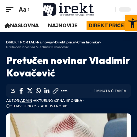
Aa
Op
NASLOVNA
NAJNOVIJE
DIREKT PRIČE
DIREKT PORTAL
>
Najnovije
>
Direkt priče
>
Crna hronika
>
Pretučen novinar Vladimir Kovačević
Pretučen novinar Vladimir
Kovačević
1 MINUTA ČITANJA
AUTOR:
ADMIN
AKTUELNO
CRNA HRONIKA
OBJAVLJENO 26. AUGUSTA 2018.