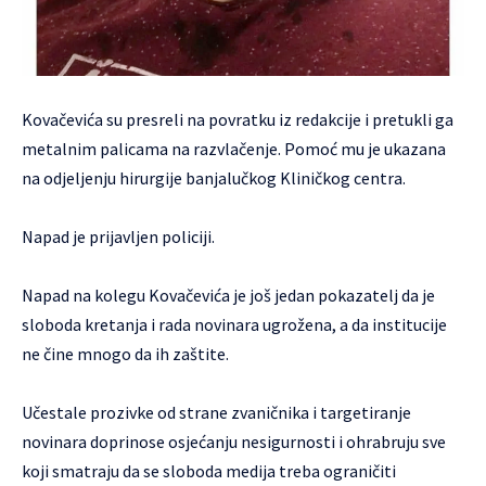
Kovačevića su presreli na povratku iz redakcije i pretukli ga
metalnim palicama na razvlačenje. Pomoć mu je ukazana
na odjeljenju hirurgije banjalučkog Kliničkog centra.
Napad je prijavljen policiji.
Napad na kolegu Kovačevića je još jedan pokazatelj da je
sloboda kretanja i rada novinara ugrožena, a da institucije
ne čine mnogo da ih zaštite.
Učestale prozivke od strane zvaničnika i targetiranje
novinara doprinose osjećanju nesigurnosti i ohrabruju sve
koji smatraju da se sloboda medija treba ograničiti