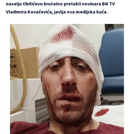
naselju Obilićevo brutalno pretukli novinara BN TV
Vladimira Kovačevića, javlja ova medijska kuća.