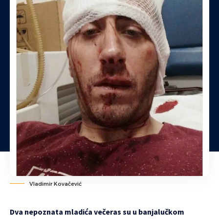
Vladimir Kovačević
Dva nepoznata mladića večeras su u banjalučkom