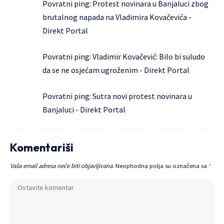
Povratni ping:
Protest novinara u Banjaluci zbog
brutalnog napada na Vladimira Kovačevića -
Direkt Portal
Povratni ping:
Vladimir Kovačević: Bilo bi suludo
da se ne osjećam ugroženim - Direkt Portal
Povratni ping:
Sutra novi protest novinara u
Banjaluci - Direkt Portal
Komentariši
Vaša email adresa neće biti objavljivana.
Neophodna polja su označena sa
*