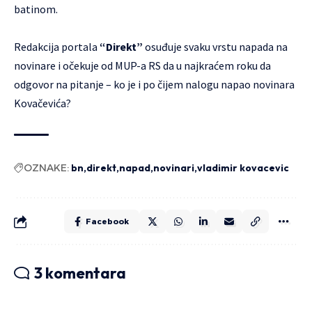
batinom.
Redakcija portala
“Direkt”
osuđuje svaku vrstu napada na
novinare i očekuje od MUP-a RS da u najkraćem roku da
odgovor na pitanje – ko je i po čijem nalogu napao novinara
Kovačevića?
OZNAKE:
bn
direkt
napad
novinari
vladimir kovacevic
Facebook
3 komentara