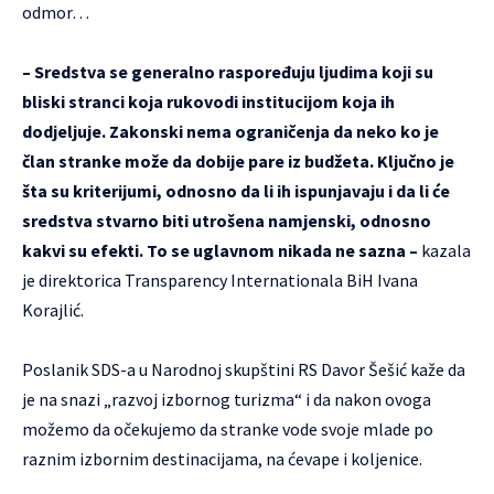
odmor…
– Sredstva se generalno raspoređuju ljudima koji su
bliski stranci koja rukovodi institucijom koja ih
dodjeljuje. Zakonski nema ograničenja da neko ko je
član stranke može da dobije pare iz budžeta. Ključno je
šta su kriterijumi, odnosno da li ih ispunjavaju i da li će
sredstva stvarno biti utrošena namjenski, odnosno
kakvi su efekti. To se uglavnom nikada ne sazna –
kazala
je direktorica Transparency Internationala BiH Ivana
Korajlić.
Poslanik SDS-a u Narodnoj skupštini RS Davor Šešić kaže da
je na snazi „razvoj izbornog turizma“ i da nakon ovoga
možemo da očekujemo da stranke vode svoje mlade po
raznim izbornim destinacijama, na ćevape i koljenice.