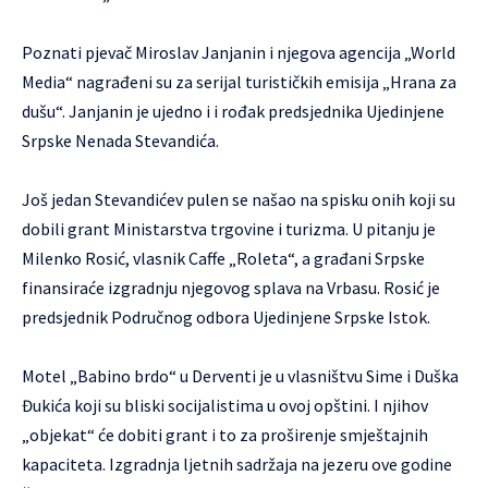
Poznati pjevač Miroslav Janjanin i njegova agencija „World
Media“ nagrađeni su za serijal turističkih emisija „Hrana za
dušu“. Janjanin je ujedno i i rođak predsjednika Ujedinjene
Srpske Nenada Stevandića.
Još jedan Stevandićev pulen se našao na spisku onih koji su
dobili grant Ministarstva trgovine i turizma. U pitanju je
Milenko Rosić, vlasnik Caffe „Roleta“, a građani Srpske
finansiraće izgradnju njegovog splava na Vrbasu. Rosić je
predsjednik Područnog odbora Ujedinjene Srpske Istok.
Motel „Babino brdo“ u Derventi je u vlasništvu Sime i Duška
Đukića koji su bliski socijalistima u ovoj opštini. I njihov
„objekat“ će dobiti grant i to za proširenje smještajnih
kapaciteta. Izgradnja ljetnih sadržaja na jezeru ove godine