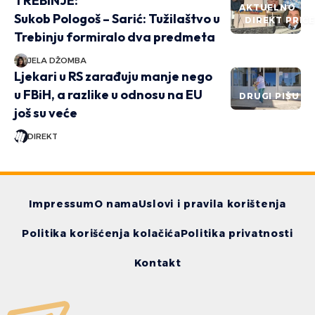
TREBINJE:
AKTUELNO
Sukob Pologoš – Sarić: Tužilaštvo u
DIREKT PRIČ
Trebinju formiralo dva predmeta
JELA DŽOMBA
Ljekari u RS zarađuju manje nego
u FBiH, a razlike u odnosu na EU
DRUGI PIŠU
još su veće
DIREKT
Impressum
O nama
Uslovi i pravila korištenja
Politika korišćenja kolačića
Politika privatnosti
Kontakt