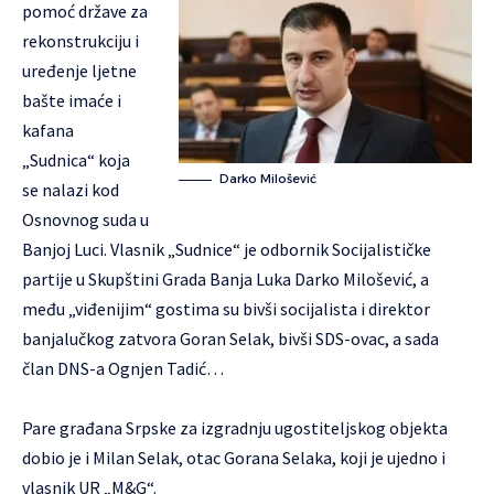
pomoć države za
rekonstrukciju i
uređenje ljetne
bašte imaće i
kafana
„Sudnica“ koja
Darko Milošević
se nalazi kod
Osnovnog suda u
Banjoj Luci. Vlasnik „Sudnice“ je odbornik Socijalističke
partije u Skupštini Grada Banja Luka Darko Milošević, a
među „viđenijim“ gostima su bivši socijalista i direktor
banjalučkog zatvora Goran Selak, bivši SDS-ovac, a sada
član DNS-a Ognjen Tadić…
Pare građana Srpske za izgradnju ugostiteljskog objekta
dobio je i Milan Selak, otac Gorana Selaka, koji je ujedno i
vlasnik UR „M&G“.