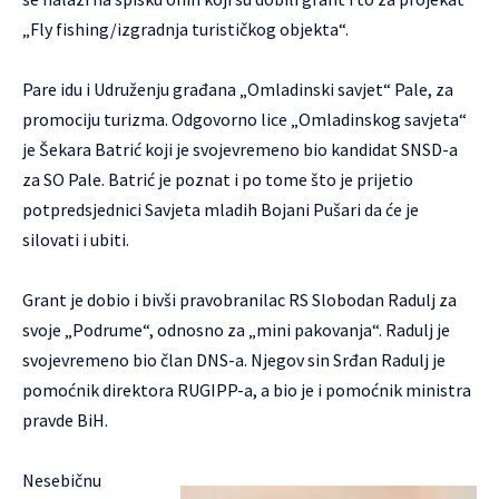
„Fly fishing/izgradnja turističkog objekta“.
Pare idu i Udruženju građana „Omladinski savjet“ Pale, za
promociju turizma. Odgovorno lice „Omladinskog savjeta“
je Šekara Batrić koji je svojevremeno bio kandidat SNSD-a
za SO Pale. Batrić je poznat i po tome što je prijetio
potpredsjednici Savjeta mladih Bojani Pušari da će je
silovati i ubiti.
Grant je dobio i bivši pravobranilac RS Slobodan Radulj za
svoje „Podrume“, odnosno za „mini pakovanja“. Radulj je
svojevremeno bio član DNS-a. Njegov sin Srđan Radulj je
pomoćnik direktora RUGIPP-a, a bio je i pomoćnik ministra
pravde BiH.
Nesebičnu