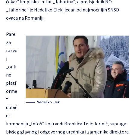
čeka Olimpijski centar „Jahorina“, a predsjednik NO
„Jahorine“ je Nedeljko Elek, jedan od najmoćnijih SNSD-
ovaca na Romaniji.
Pare
za
razvo
j
„onli
ne
platf
orme
“
Nedeljko Elek
dobić
e i
kompanija „Info5“ koju vodi Brankica Tejić Jerinić, supruga
bivšeg glavnog i odgovornog urednika i zamjenika direktora