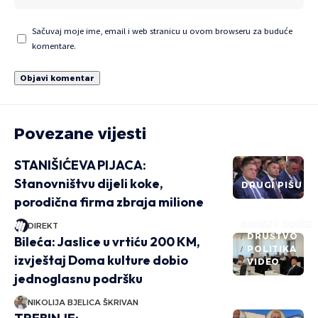
Sačuvaj moje ime, email i web stranicu u ovom browseru za buduće
komentare.
Povezane vijesti
STANIŠIĆEVA PIJACA:
Stanovništvu dijeli koke,
DRUGI PIŠU
porodična firma zbraja milione
DIREKT PRIČE
DIREKT
DRUŠTVO
Bileća: Jaslice u vrtiću 200 KM,
POLITIKA
izvještaj Doma kulture dobio
VIDEO
jednoglasnu podršku
NIKOLIJA BJELICA ŠKRIVAN