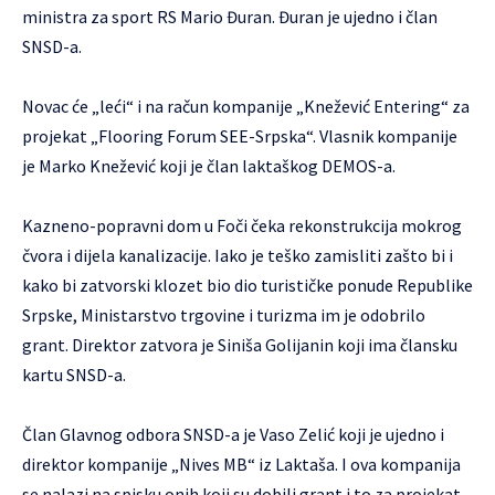
ministra za sport RS Mario Đuran. Đuran je ujedno i član
SNSD-a.
Novac će „leći“ i na račun kompanije „Knežević Entering“ za
projekat „Flooring Forum SEE-Srpska“. Vlasnik kompanije
je Marko Knežević koji je član laktaškog DEMOS-a.
Kazneno-popravni dom u Foči čeka rekonstrukcija mokrog
čvora i dijela kanalizacije. Iako je teško zamisliti zašto bi i
kako bi zatvorski klozet bio dio turističke ponude Republike
Srpske, Ministarstvo trgovine i turizma im je odobrilo
grant. Direktor zatvora je Siniša Golijanin koji ima člansku
kartu SNSD-a.
Član Glavnog odbora SNSD-a je Vaso Zelić koji je ujedno i
direktor kompanije „Nives MB“ iz Laktaša. I ova kompanija
se nalazi na spisku onih koji su dobili grant i to za projekat