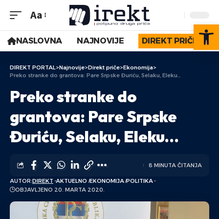
Aa
Op
NASLOVNA
NAJNOVIJE
DIREKT PRIČE
DIREKT PORTAL
>
Najnovije
>
Direkt priče
>
Ekonomija
>
Preko stranke do grantova: Pare Srpske Đuriću, Selaku, Eleku…
Preko stranke do
grantova: Pare Srpske
Đuriću, Selaku, Eleku…
8 MINUTA ČITANJA
AUTOR:
DIREKT
AKTUELNO
EKONOMIJA
POLITIKA
OBJAVLJENO 20. MARTA 2020.