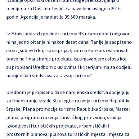
izrađuje opštinski bilten i radi usluge predstavljanja u
medijima za Opštinu Teslić. Za navedene usluge u 2016.
godini Agencija je naplatila 39.500 maraka.
Iz Ministarstva trgovine i turizma RS nismo dobili odgovor
ni na jedno pitanje ni nakon deset dana. Ranije je saopšteno
da su „subjekti koji su se prijavljivali na konkurs ostvarivali
pravo na finansiranje projekata ispunjavanjem uslova koji
su propisani Uredbom o uslovima i kriterijumima za dodjelu
namjenskih sredstava za razvoj turizma“.
Uredbom je propisano da se namjenska sredstva dodjeljuju
za finansiranje izrade Strategije razvoja turizma Republike
Srpske, Plana promocije turizma Republike Srpske, Master
plana, programa razvoja turističkog proizvoda, studija
izvodljivosti turističkih projekata, urbanističkih i
prostornih planova, planova turističkih mjesta i mjesta za