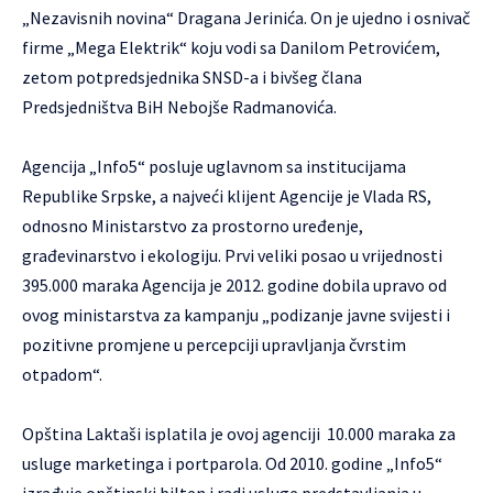
„Nezavisnih novina“ Dragana Jerinića. On je ujedno i osnivač
firme „Mega Elektrik“ koju vodi sa Danilom Petrovićem,
zetom potpredsjednika SNSD-a i bivšeg člana
Predsjedništva BiH Nebojše Radmanovića.
Agencija „Info5“ posluje uglavnom sa institucijama
Republike Srpske, a najveći klijent Agencije je Vlada RS,
odnosno Ministarstvo za prostorno uređenje,
građevinarstvo i ekologiju. Prvi veliki posao u vrijednosti
395.000 maraka Agencija je 2012. godine dobila upravo od
ovog ministarstva za kampanju „podizanje javne svijesti i
pozitivne promjene u percepciji upravljanja čvrstim
otpadom“.
Opština Laktaši isplatila je ovoj agenciji 10.000 maraka za
usluge marketinga i portparola. Od 2010. godine „Info5“