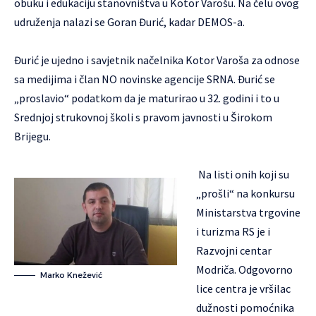
obuku i edukaciju stanovništva u Kotor Varošu. Na čelu ovog
udruženja nalazi se Goran Đurić, kadar DEMOS-a.
Đurić je ujedno i savjetnik načelnika Kotor Varoša za odnose
sa medijima i član NO novinske agencije SRNA. Đurić se
„proslavio“ podatkom da je maturirao u 32. godini i to u
Srednjoj strukovnoj školi s pravom javnosti u Širokom
Brijegu.
Na listi onih koji su
„prošli“ na konkursu
Ministarstva trgovine
i turizma RS je i
Razvojni centar
Modriča. Odgovorno
Marko Knežević
lice centra je vršilac
dužnosti pomoćnika