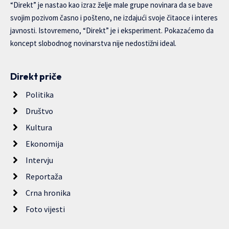
“Direkt” je nastao kao izraz želje male grupe novinara da se bave
svojim pozivom časno i pošteno, ne izdajući svoje čitaoce i interes
javnosti. Istovremeno, “Direkt” je i eksperiment. Pokazaćemo da
koncept slobodnog novinarstva nije nedostižni ideal.
Direkt priče
Politika
Društvo
Kultura
Ekonomija
Intervju
Reportaža
Crna hronika
Foto vijesti