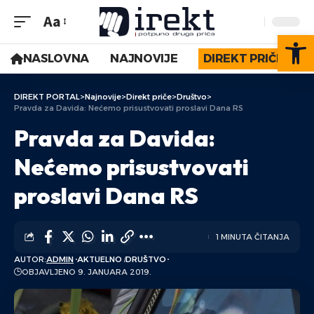
Aa
Op
NASLOVNA
NAJNOVIJE
DIREKT PRIČE
DIREKT PORTAL
>
Najnovije
>
Direkt priče
>
Društvo
>
Pravda za Davida: Nećemo prisustvovati proslavi Dana RS
Pravda za Davida:
Nećemo prisustvovati
proslavi Dana RS
1 MINUTA ČITANJA
AUTOR:
ADMIN
AKTUELNO
DRUŠTVO
OBJAVLJENO 9. JANUARA 2019.