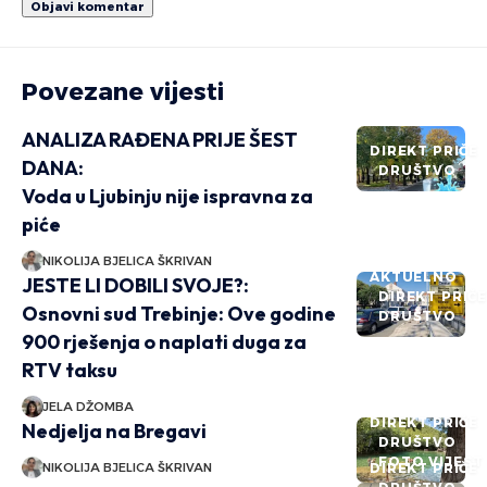
Povezane vijesti
ANALIZA RAĐENA PRIJE ŠEST
DIREKT PRIČE
DANA:
DRUŠTVO
Voda u Ljubinju nije ispravna za
piće
NIKOLIJA BJELICA ŠKRIVAN
AKTUELNO
JESTE LI DOBILI SVOJE?:
DIREKT PRIČ
Osnovni sud Trebinje: Ove godine
DRUŠTVO
900 rješenja o naplati duga za
RTV taksu
JELA DŽOMBA
DIREKT PRIČE
Nedjelja na Bregavi
DRUŠTVO
FOTO VIJEST
NIKOLIJA BJELICA ŠKRIVAN
DIREKT PRIČE