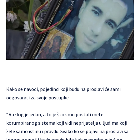
Kako se navodi, pojedinci koji budu na proslavi će sami
odgovarati za svoje postupke.
“Razlog je jedan, a to je što smo postali mete
korumpiranog sistema koji vidi neprijatelja u ljudima koji
žele samo istinu i pravdu. Svako ko se pojavi na proslavi sa
logom grupe ili bude pravio bilo kakve nemire nije član