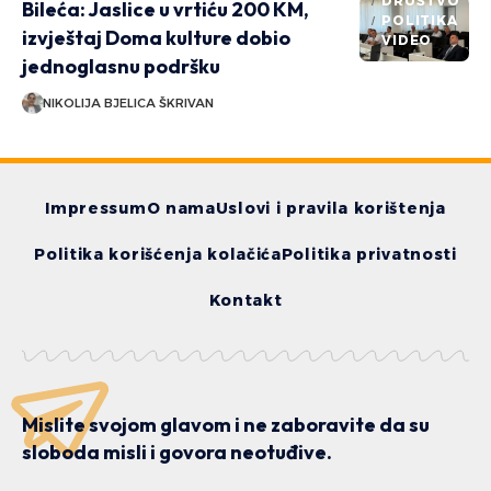
DRUŠTVO
Bileća: Jaslice u vrtiću 200 KM,
POLITIKA
izvještaj Doma kulture dobio
VIDEO
jednoglasnu podršku
NIKOLIJA BJELICA ŠKRIVAN
Impressum
O nama
Uslovi i pravila korištenja
Politika korišćenja kolačića
Politika privatnosti
Kontakt
Mislite svojom glavom i ne zaboravite da su
sloboda misli i govora neotuđive.