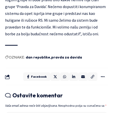
grupe ‘Pravda za Davida’. Nećemo dopustiti korumpiranom
sistemu da opet isprlja ime grupe i predstavi nas kao
huligane ili rušioce RS. Mi samo želimo da sistem bude
pravedan te da funkcioniše. Mi volimo našu zemlju i od
borbe za bolju budućnost nećemo odustati!”, ističu oni.
OZNAKE:
dan republike
pravda za davida
Facebook
Ostavite komentar
Vaša email adresa neće biti objavljivana.
Neophodna polja su označena sa
*