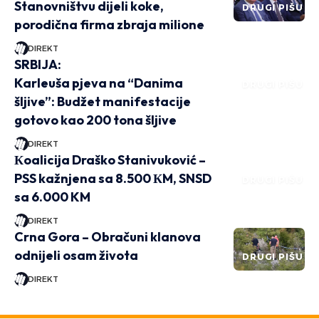
Stanovništvu dijeli koke,
DRUGI PIŠU
porodična firma zbraja milione
DIREKT
SRBIJA:
Karleuša pjeva na “Danima
DRUGI PIŠU
šljive”: Budžet manifestacije
gotovo kao 200 tona šljive
DIREKT
Кoalicija Draško Stanivuković –
PSS kažnjena sa 8.500 КM, SNSD
DRUGI PIŠU
sa 6.000 KM
DIREKT
Crna Gora – Obračuni klanova
odnijeli osam života
DRUGI PIŠU
DIREKT