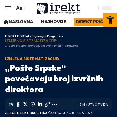
Aa
Op
NASLOVNA
NAJNOVIJE
DIREKT PRIČE
DIREKT PORTAL
>
Najnovije
>
Drugi pišu
>
IZMJENA SISTEMATIZACIJE:
„Pošte Srpske“ povećavaju broj izvršnih direktora
IZMJENA SISTEMATIZACIJE:
„Pošte Srpske“
povećavaju broj izvršnih
direktora
3 MINUTA ČITANJA
AUTOR:
DIREKT
DRUGI PIŠU
OBJAVLJENO 8. JUNA 2024.