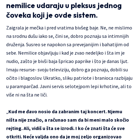
nemilice udaraju u pleksus jednog
čoveka koji je ovde sistem.
Zaigrala je mečka i pred vratima bivšeg baje. Ne, ne mislimo
na srodnu dušu iako se, čini se, dobro poznaju sa intimnijih
druženja. Susreo se napokon sa prevejanijim i bahatijim od
sebe. Nemilice objavljuju i kad je zvao nedeljko i šta im je
nudio, zašto je bivši baja špricao paprike i što je danas ljut.
Imaju resurse- svoju televiziju, dobro ga poznaju, dobili su
očito i blagoslov. Ukratko, sliku patriote i branioca razbijaju
u paramparčad. Javni servis selotejpom lepi krhotine, ali to
više ni na šta ne liči.
„
Kud me đavo nosio da zabranim taj koncert. Njemu
ništa nije značio, a računao sam da bi meni malo skočio
rejting. Ali, vidiš u šta se izrodi. I ko će znati šta će sve
otkriti. Neće valjda ono da je moj zeljo organizovao