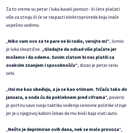
Za to vreme su petar i luka kuvali javnost- ili ćete plaćati
više za struju ili će se raspasti elektroprivreda koju inače
uspešno vodimo.
„
Niko vam ovo za te pare ne bi radio, verujte mi“
, lomio
je luka skeptične.
„Gledajte da odsad više plaćate jer
možemo i da odemo. Suvim zlatom bi nas platili sa
ovakvim znanjem i sposobnošću“
, dizao je petar cenu
sebi.
„
Oni me kao ubeđuju, a ja se kao otimam. Trčaću tako do
januara, a onda ću da pokleknem pred ciframa
“, poverio
je portiru savo svoju taktiku vođenja cenovne politike struje
jer je u njegovoj kabini čekao da mu bivši baja vrati auto.
„
Nešto je deprimiran ovih dana, nek se malo provoza
“,