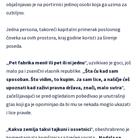
objašnjavao je na portirnici jedinoj osobi koja ga uzima za
ozbiljno.
Jedna persona, takoreći kapitalni primerak poslovnog
čoveka sa ovih prostora, kraj godine koristi za širenje
poseda.
„Pet fabrika meni! Ili pet ili ni jednu
“, uzvikivao je goci, još
malo pa i zvanični vlasnik republike.
„Šta ću kad sam
sposoban. Što vidim, to kupim. Ja sam lice, a naličje ćeš
upoznati kad zaživi pravna država, znači, malo sutra
“,
začešljavajući se pred ogledalom pobeđivao je unutrašnji
glas koji ga je opominjao da bi mu se nekada moglo ukazati
i lice pravde.
„
Kakva zemlja takvi tajkuni i osvetnici
“, obeshrabreno je
komentarisala komšinica sa trećeg sprata. „
Nadala se