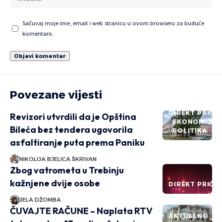
Sačuvaj moje ime, email i web stranicu u ovom browseru za buduće
komentare.
Povezane vijesti
DIREKT PRIČE
Revizori utvrdili da je Opština
EKONOMIJA
Bileća bez tendera ugovorila
POLITIKA
asfaltiranje puta prema Paniku
NIKOLIJA BJELICA ŠKRIVAN
Zbog vatrometa u Trebinju
kažnjene dvije osobe
DIREKT PRIČE
JELA DŽOMBA
ČUVAJTE RAČUNE – Naplata RTV
AKTUELNO