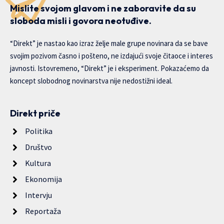
Mislite svojom glavom i ne zaboravite da su
sloboda misli i govora neotuđive.
“Direkt” je nastao kao izraz želje male grupe novinara da se bave
svojim pozivom časno i pošteno, ne izdajući svoje čitaoce i interes
javnosti. Istovremeno, “Direkt” je i eksperiment. Pokazaćemo da
koncept slobodnog novinarstva nije nedostižni ideal.
Direkt priče
Politika
Društvo
Kultura
Ekonomija
Intervju
Reportaža