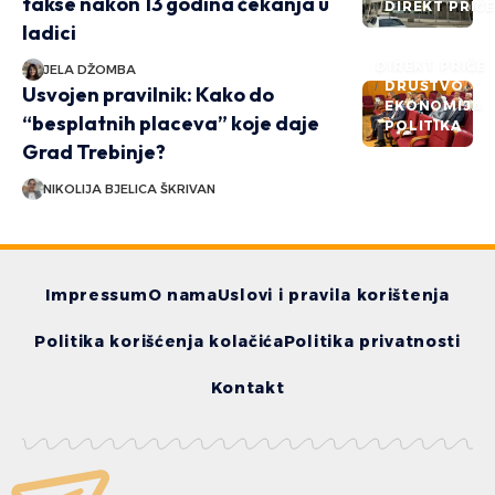
takse nakon 13 godina čekanja u
DIREKT PRIČ
ladici
DIREKT PRIČE
JELA DŽOMBA
DRUŠTVO
Usvojen pravilnik: Kako do
EKONOMIJA
“besplatnih placeva” koje daje
POLITIKA
Grad Trebinje?
NIKOLIJA BJELICA ŠKRIVAN
Impressum
O nama
Uslovi i pravila korištenja
Politika korišćenja kolačića
Politika privatnosti
Kontakt