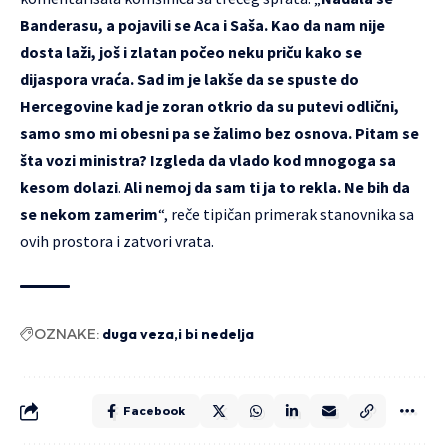
Banderasu, a pojavili se Aca i Saša. Kao da nam nije
dosta laži, još i zlatan počeo neku priču kako se
dijaspora vraća. Sad im je lakše da se spuste do
Hercegovine kad je zoran otkrio da su putevi odlični,
samo smo mi obesni pa se žalimo bez osnova. Pitam se
šta vozi ministra? Izgleda da vlado kod mnogoga sa
kesom dolazi
.
Ali nemoj da sam ti ja to rekla. Ne bih da
se nekom zamerim
“, reče tipičan primerak stanovnika sa
ovih prostora i zatvori vrata.
OZNAKE:
duga veza
i bi nedelja
Facebook