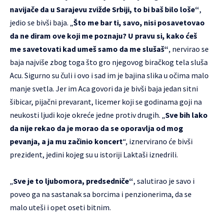
navijače da u Sarajevu zvižde Srbiji, to bi baš bilo loše“
,
jedio se bivši baja. „
Što me bar ti, savo, nisi posavetovao
da ne diram ove koji me poznaju? U pravu si, kako ćeš
me savetovati kad umeš samo da me slušaš“
, nervirao se
baja najviše zbog toga što gro njegovog biračkog tela sluša
Acu. Sigurno su čuli i ovo i sad im je bajina slika u očima malo
manje svetla. Jer im Aca govori da je bivši baja jedan sitni
šibicar, pijačni prevarant, licemer koji se godinama goji na
neukosti ljudi koje okreće jedne protiv drugih. „
Sve bih lako
da nije rekao da je morao da se oporavlja od mog
pevanja, a ja mu začinio koncert
“, iznervirano će bivši
prezident, jedini kojeg su u istoriji Laktaši iznedrili.
„
Sve je to ljubomora, predsedniče“
, salutirao je savo i
poveo ga na sastanak sa borcima i penzionerima, da se
malo uteši i opet oseti bitnim.