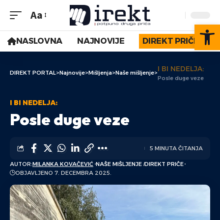
Aa
Op
NASLOVNA
NAJNOVIJE
DIREKT PRIČE
I BI NEDELJA:
DIREKT PORTAL
>
Najnovije
>
Mišljenja
>
Naše mišljenje
>
Posle duge veze
I BI NEDELJA:
Posle duge veze
5 MINUTA ČITANJA
AUTOR:
MILANKA KOVAČEVIĆ
NAŠE MIŠLJENJE
DIREKT PRIČE
OBJAVLJENO 7. DECEMBRA 2025.