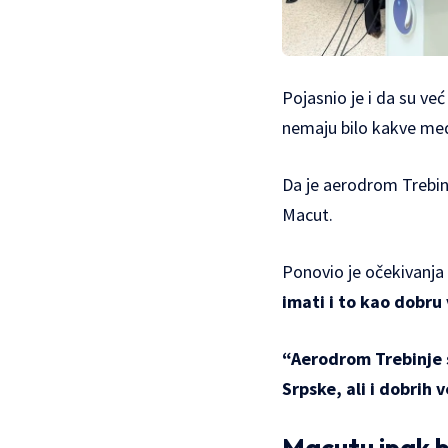
Pojasnio je i da su ve
nemaju bilo kakve me
Da je aerodrom Trebinj
Macut.
Ponovio je očekivanja
imati i to kao dobru
“Aerodrom Trebinje s
Srpske, ali i dobrih v
Macutu ipak b