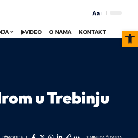
Aa
Op
NJA
VIDEO
O NAMA
KONTAKT
drom u Trebinju
PODIJELI
3 MINUTA ČITANJA