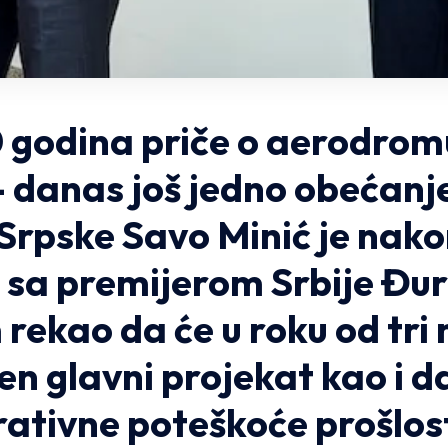
 godina priče o aerodrom
– danas još jedno obećanj
Srpske Savo Minić je nak
 sa premijerom Srbije Đu
ekao da će u roku od tri
šen glavni projekat kao i d
ativne poteškoće prošlos