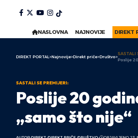
NASLOVNA
NAJNOVIJE
DIREKT 
SASTALI 
DIREKT PORTAL
>
Najnovije
>
Direkt priče
>
Društvo
>
Poslije 2
SASTALI SE PREMIJERI:
Poslije 20 godi
„samo što nije“
AUTOR:
DIREKT
DIREKT PRIČE
DRUŠTVO
OBJAVLJENO 23. 