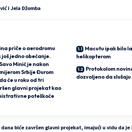
vić i Jela Džomba
na priče o aerodromu
Macutu ipak bilo l
 još jedno obećanje.
helikopterom
Savo Minić je nakon
Protokolom novin
mijerom Srbije Đurom
dozvoljeno da slušaju
 će u roku od tri
ršen glavni projekat kao
nistrativne poteškoće
dana biće završen glavni projekat, imajući u vidu da je