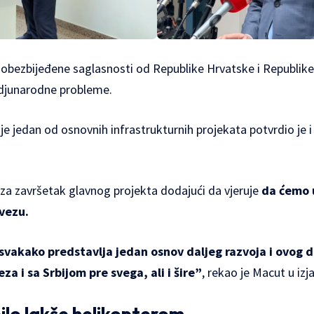
ć obezbijeđene saglasnosti od Republike Hrvatske i Republike
djunarodne probleme.
e jedan od osnovnih infrastrukturnih projekata potvrdio je i
 za završetak glavnog projekta dodajući da vjeruje
da ćemo
 vezu.
vakako predstavlja jedan osnov daljeg razvoja i ovog 
eza i sa Srbijom pre svega, ali i šire”
, rekao je Macut u izj
ilo lakše helikopterom