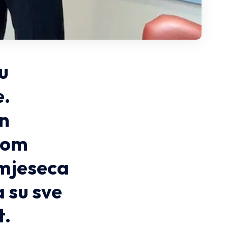
u
e.
on
rom
 mjeseca
a su sve
t.