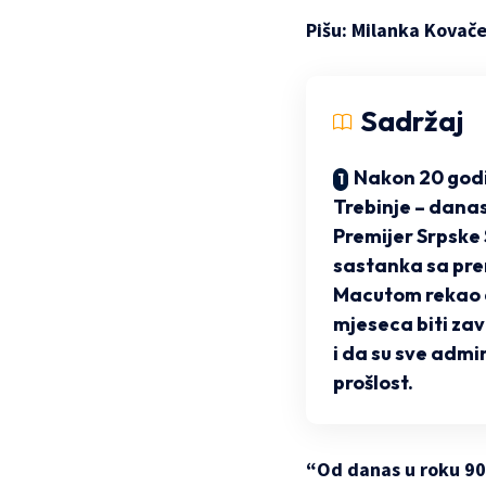
Pišu: Milanka Kovače
Sadržaj
Nakon 20 godi
Trebinje – danas
Premijer Srpske 
sastanka sa pre
Macutom rekao da
mjeseca biti zav
i da su sve admi
prošlost.
“Od danas u roku 90 