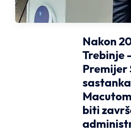
Nakon 20
Trebinje 
Premijer 
sastanka
Macutom r
biti zavr
administr