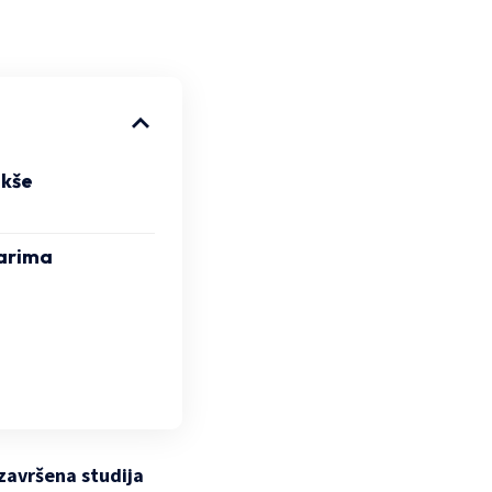
akše
arima
 završena studija