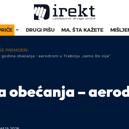
PRIČE
DRUGI PIŠU
MA, ŠTA KAŽETE
MIŠLJE
SE PREMIJERI:
0 godina obećanja – aerodrom u Trebinju „samo što nije“
na obećanja – aero
MAJA 2026.