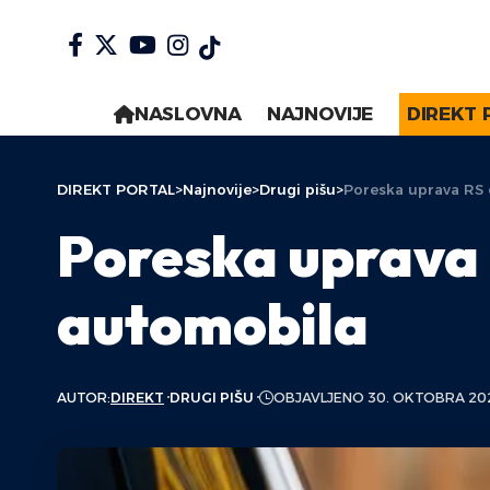
NASLOVNA
NAJNOVIJE
DIREKT 
DIREKT PORTAL
>
Najnovije
>
Drugi pišu
>
Poreska uprava RS
Poreska uprava 
automobila
AUTOR:
DIREKT
DRUGI PIŠU
OBJAVLJENO 30. OKTOBRA 20