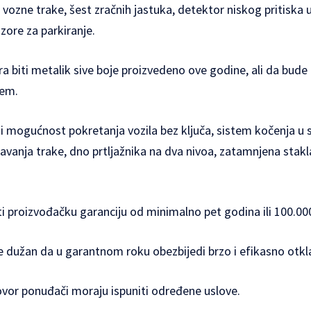
vozne trake, šest zračnih jastuka, detektor niskog pritis
zore za parkiranje.
a biti metalik sive boje proizvedeno ove godine, ali da bude 
em.
mogućnost pokretanja vozila bez ključa, sistem kočenja u s
avanja trake, dno prtljažnika na dva nivoa, zatamnjena stak
ti proizvođačku garanciju od minimalno pet godina ili 100.00
 dužan da u garantnom roku obezbijedi brzo i efikasno otkl
ovor ponuđači moraju ispuniti određene uslove.