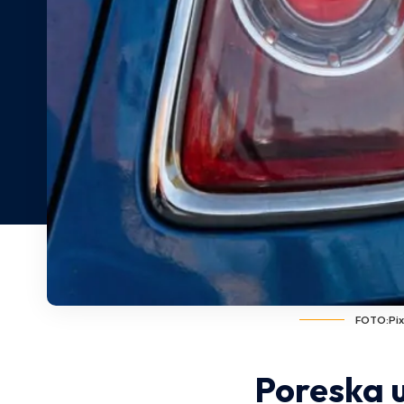
FOTO:Pi
Poreska u