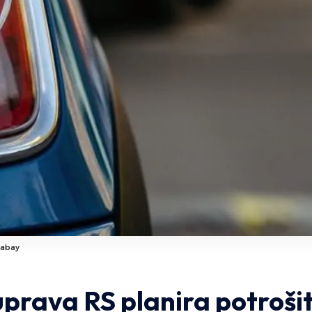
xabay
prava RS planira potroši