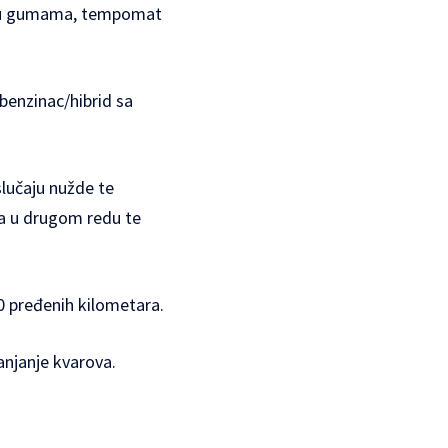
ka u gumama, tempomat
benzinac/hibrid sa
lučaju nužde te
la u drugom redu te
0 pređenih kilometara.
anjanje kvarova.