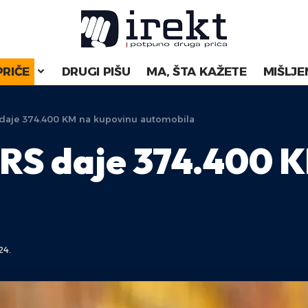
PRIČE
DRUGI PIŠU
MA, ŠTA KAŽETE
MIŠLJE
 daje 374.400 KM na kupovinu automobila
RS daje 374.400 
24.