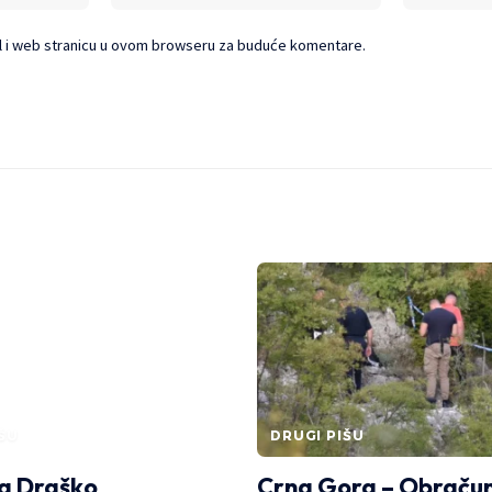
l i web stranicu u ovom browseru za buduće komentare.
ŠU
DRUGI PIŠU
ja Draško
Crna Gora – Obračun