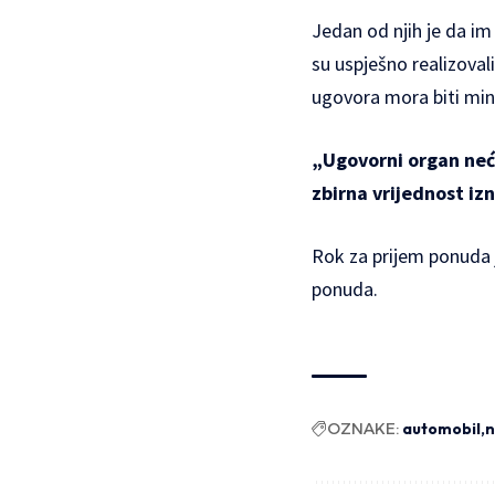
Jedan od njih je da im
su uspješno realizoval
ugovora mora biti mi
„Ugovorni organ neće 
zbirna vrijednost i
Rok za prijem ponuda 
ponuda.
OZNAKE:
automobil
n