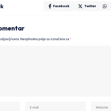
ak
Facebook
Twitter
komentar
 objavljivana.
Neophodna polja su označena sa
*