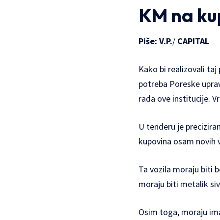
KM na ku
Piše: V.P.
/
CAPITAL
Kako bi realizovali ta
potreba Poreske uprave
rada ove institucije. 
U tenderu je precizira
kupovina osam novih v
Ta vozila moraju biti 
moraju biti metalik siv
Osim toga, moraju ima