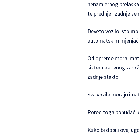
nenamjernog prelaska 
te prednje i zadnje sen
Deveto vozilo isto mor
automatskim mjenjač
Od opreme mora imati 
sistem aktivnog zadrž
zadnje staklo.
Sva vozila moraju ima
Pored toga ponuđač je
Kako bi dobili ovaj ug