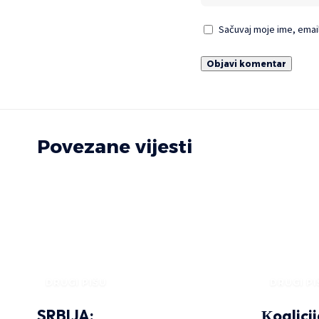
Sačuvaj moje ime, emai
Povezane vijesti
DRUGI PIŠU
DRUGI PI
SRBIJA:
Кoalici