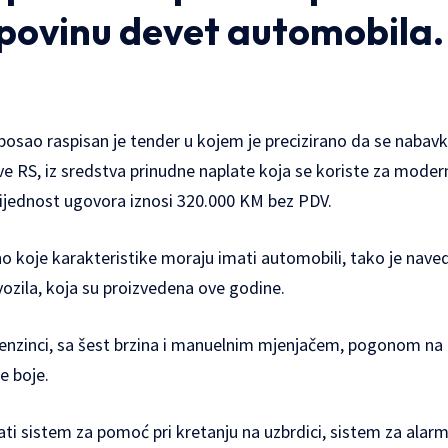
povinu devet automobila.
j posao raspisan je tender u kojem je precizirano da se naba
 RS, iz sredstva prinudne naplate koja se koriste za modern
Vrijednost ugovora iznosi 320.000 KM bez PDV.
no koje karakteristike moraju imati automobili, tako je nav
ozila, koja su proizvedena ove godine.
benzinci, sa šest brzina i manuelnim mjenjačem, pogonom na 
e boje.
ti sistem za pomoć pri kretanju na uzbrdici, sistem za alarm