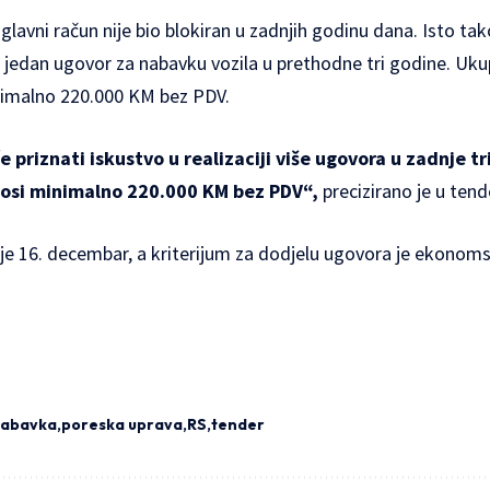
 glavni račun nije bio blokiran u zadnjih godinu dana. Isto t
i jedan ugovor za nabavku vozila u prethodne tri godine. Uk
nimalno 220.000 KM bez PDV.
priznati iskustvo u realizaciji više ugovora u zadnje tri
znosi minimalno 220.000 KM bez PDV“,
precizirano je u ten
je 16. decembar, a kriterijum za dodjelu ugovora je ekonomsk
abavka
poreska uprava
RS
tender