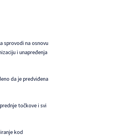
vka sprovodi na osnovu
izaciju i unapređenja
edeno da je predviđena
prednje točkove i svi
iranje kod