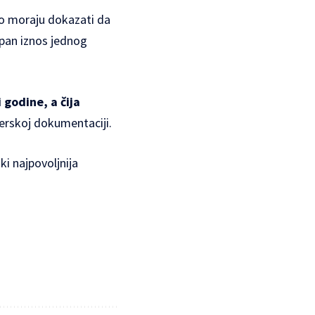
ako moraju dokazati da
upan iznos jednog
 godine, a čija
derskoj dokumentaciji.
i najpovoljnija