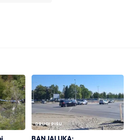
DRUGI PIŠU
i
BANJALUKA: