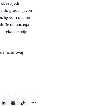
 obezbijedi
ta do grada lijevom
vod lijevom obalom
 dođe do pucanja
– rekao je prije
dana, ali ovaj