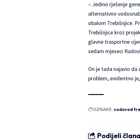
– Jedino rješenje gene
alternativno vodosnab
obalom Trebišnjice. Pr
Trebišnjice kroz proj
glavne trasportne cije
sedam mjeseci Radovi
On je tada najavio da 
problem, evidentno je, 
OZNAKE:
vodovod tre
Podijeli član