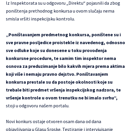
Iz Inspektorata su u odgovoru „Direktu“ pojasnili da zbog
poništenja prethodnog konkursa u ovom slučaju nema
smisla vršiti inspekcijsku kontrolu.
„Poništavanjem predmetnog konkursa, poništene su i
sve pravne posljedice proistekle iz navedenog, odnosno
sve odluke koje su donesene u toku provođenja
konkursne procedure, te samim tim inspektor nema
osnova za preduzimanje bilo kakvih mjera prema aktima
koji više i nemaju pravno dejstvo. Poništavanjem
konkursa prestale su da postoje okolnosti koje su
trebale biti predmet vršenja inspekcijskog nadzora, te
vršenje kontrole u ovom trenutku ne bi imalo svrhu“,
stoji u odgovoru našem portalu.
Novi konkurs ostaje otvoren osam dana od dana
objavljivanja u Glasu Srpske. Testiranje i intervjuisanje