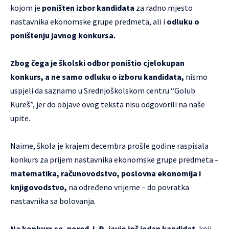
kojom je
poništen izbor kandidata
za radno mjesto
nastavnika ekonomske grupe predmeta, ali i
odluku o
poništenju javnog konkursa.
Zbog čega je školski odbor poništio cjelokupan
konkurs, a ne samo odluku o izboru kandidata,
nismo
uspjeli da saznamo u Srednjoškolskom centru “Golub
Kureš”, jer do objave ovog teksta nisu odgovorili na naše
upite.
Naime, škola je krajem decembra prošle godine raspisala
konkurs za prijem nastavnika ekonomske grupe predmeta –
matematika, računovodstvo, poslovna ekonomija i
knjigovodstvo,
na određeno vrijeme – do povratka
nastavnika sa bolovanja.
Na konkurs se, pored J. Đ, javio još jedan kandidat
, koji