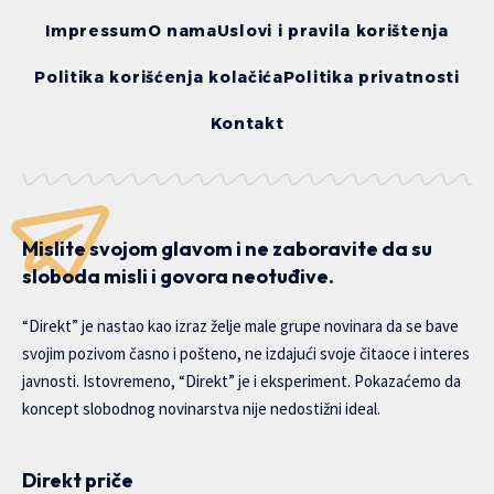
Impressum
O nama
Uslovi i pravila korištenja
Politika korišćenja kolačića
Politika privatnosti
Kontakt
Mislite svojom glavom i ne zaboravite da su
sloboda misli i govora neotuđive.
“Direkt” je nastao kao izraz želje male grupe novinara da se bave
svojim pozivom časno i pošteno, ne izdajući svoje čitaoce i interes
javnosti. Istovremeno, “Direkt” je i eksperiment. Pokazaćemo da
koncept slobodnog novinarstva nije nedostižni ideal.
Direkt priče