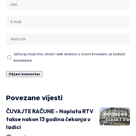
Sačuvaj moje ime, email i web stranicu u ovom browseru za buduće
komentare.
Povezane vijesti
ČUVAJTE RAČUNE – Naplata RTV
AKTUELNO
takse nakon 13 godina čekanja u
DIREKT PRIČ
ladici