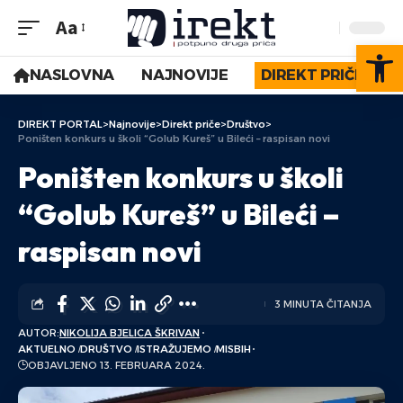
Aa
Op
NASLOVNA
NAJNOVIJE
DIREKT PRIČE
DIREKT PORTAL
>
Najnovije
>
Direkt priče
>
Društvo
>
Poništen konkurs u školi “Golub Kureš” u Bileći – raspisan novi
Poništen konkurs u školi
“Golub Kureš” u Bileći –
raspisan novi
3 MINUTA ČITANJA
AUTOR:
NIKOLIJA BJELICA ŠKRIVAN
AKTUELNO
DRUŠTVO
ISTRAŽUJEMO
MISBIH
OBJAVLJENO 13. FEBRUARA 2024.