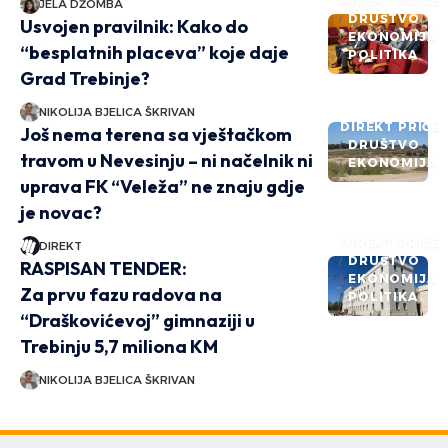
DIREKT PRIČE
JELA DŽOMBA
DRUŠTVO
Usvojen pravilnik: Kako do
EKONOMIJA
“besplatnih placeva” koje daje
POLITIKA
Grad Trebinje?
NIKOLIJA BJELICA ŠKRIVAN
DIREKT PRIČE
Još nema terena sa vještačkom
DRUŠTVO
travom u Nevesinju – ni načelnik ni
EKONOMIJA
uprava FK “Veleža” ne znaju gdje
je novac?
DIREKT PRIČE
DIREKT
DRUŠTVO
RASPISAN TENDER:
EKONOMIJA
Za prvu fazu radova na
POLITIKA
“Draškovićevoj” gimnaziji u
Trebinju 5,7 miliona KM
NIKOLIJA BJELICA ŠKRIVAN