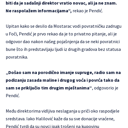
biti da je sadašnji direktor vratio novac, ali ja ne znam.
Ne raspolažem informacijama“,
rekao je Pendić.
Upitan kako se desilo da Mostarac vodi povratničku zadrugu
u Foči, Pendić je prvo rekao da je to privatno pitanje, ali je
odgovor dao nakon našeg pojašnjenja da se neki povratnici
bune što ih predstavljaju ljudi iz drugih gradova bez statusa
povratnika.
„Došao sam na porodično imanje supruge, radio sam na
podizanju zasada maline i drugog voća i povrća tako da
sam se priključio tim drugim mještanima“
, odgovorio je
Pendić.
Među direktorima vidljiva neslaganja u priči oko raspodjele
sredstava. Iako Halilović kaže da su sve donacije vraćene,
Pendić tvrdi da su novci ipak trošeni na kupovinu