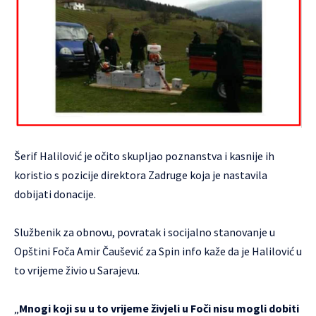
Šerif Halilović je očito skupljao poznanstva i kasnije ih
koristio s pozicije direktora Zadruge koja je nastavila
dobijati donacije.
Službenik za obnovu, povratak i socijalno stanovanje u
Opštini Foča Amir Čaušević za Spin info kaže da je Halilović u
to vrijeme živio u Sarajevu.
„
Mnogi koji su u to vrijeme živjeli u Foči nisu mogli dobiti