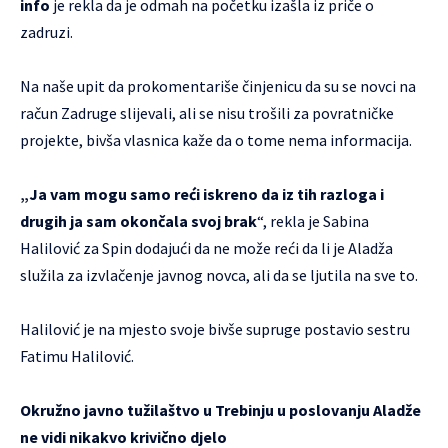
info
je rekla da je odmah na početku izašla iz priče o
zadruzi.
Na naše upit da prokomentariše činjenicu da su se novci na
račun Zadruge slijevali, ali se nisu trošili za povratničke
projekte, bivša vlasnica kaže da o tome nema informacija.
„Ja vam mogu samo reći iskreno da iz tih razloga i
drugih ja sam okončala svoj brak
“, rekla je Sabina
Halilović za Spin dodajući da ne može reći da li je Aladža
služila za izvlačenje javnog novca, ali da se ljutila na sve to.
Halilović je na mjesto svoje bivše supruge postavio sestru
Fatimu Halilović.
Okružno javno tužilaštvo u Trebinju u poslovanju Aladže
ne vidi nikakvo krivično djelo