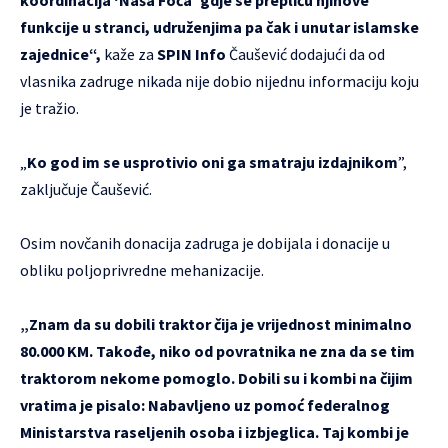
koordinacija ‘Naša Foča’ gdje se prepliću njihove
funkcije u stranci, udruženjima pa čak i unutar islamske
zajednice“,
kaže za
SPIN Info
Čaušević dodajući da od
vlasnika zadruge nikada nije dobio nijednu informaciju koju
je tražio.
„
Ko god im se usprotivio oni ga smatraju izdajnikom
”,
zaključuje Čaušević.
Osim novčanih donacija zadruga je dobijala i donacije u
obliku poljoprivredne mehanizacije.
„Znam da su dobili traktor čija je vrijednost minimalno
80.000 KM. Takođe, niko od povratnika ne zna da se tim
traktorom nekome pomoglo. Dobili su i kombi na čijim
vratima je pisalo: Nabavljeno uz pomoć federalnog
Ministarstva raseljenih osoba i izbjeglica. Taj kombi je