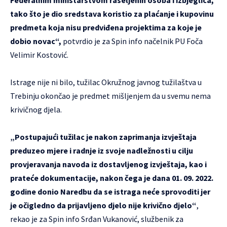
Federalnim ministarstvom raseljenih osoba i izbjeglica,
tako što je dio sredstava koristio za plaćanje i kupovinu
predmeta koja nisu predviđena projektima za koje je
dobio novac“,
potvrdio je za Spin info načelnik PU Foča
Velimir Kostović.
Istrage nije ni bilo, tužilac Okružnog javnog tužilaštva u
Trebinju okončao je predmet mišljenjem da u svemu nema
krivičnog djela.
„Postupajući tužilac je nakon zaprimanja izvještaja
preduzeo mjere i radnje iz svoje nadležnosti u cilju
provjeravanja navoda iz dostavljenog izvještaja, kao i
prateće dokumentacije, nakon čega je dana 01. 09. 2022.
godine donio Naredbu da se istraga neće sprovoditi jer
je očigledno da prijavljeno djelo nije krivično djelo“
,
rekao je za Spin info Srđan Vukanović, službenik za