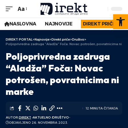
Aa
Op
NASLOVNA
NAJNOVIJE
DIREKT PRIČE
DIREKT PORTAL
>
Najnovije
>
Direkt priče
>
Društvo
>
Poljoprivredna zadruga “Aladža” Foča: Novac potrošen, povratnicima ni ma
Poljoprivredna zadruga
“Aladža” Foča: Novac
potrošen, povratnicima ni
marke
12 MINUTA ČITANJA
AUTOR:
DIREKT
AKTUELNO
DRUŠTVO
OBJAVLJENO 26. NOVEMBRA 2023.