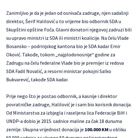
Zanimljivo je da je jedan od osnivača zadruge, njen sadašnji
direktor, Šerif Halilović u to vrijeme bio odbornik SDA u
Skupštini opštine Foča. Glavni donatori njegovoj zadruzi bili
su upravo ministri iz SDA ili ministri koalicije. Na čelu Vlade
Bosansko – podrinjskog kantona bio je SDA kadar Emir
Oković. Takođe, tokom „najplodonosnije“ godine za
Zadrugu na čelu federalne Vlade bio je premijer iz redova
SDA Fadil Novalić, a resorni ministar pokojni Salko
Bukvarević, takođe SDA kadar.
Prije nego što je postao odbornik, a kasnije i direktor
povratničke zadruge, Halilović je i sam bio korisnik donacija.
Od Ministarstva za izbjegla i raseljena lica Federacije BiH i
UNDP-a dobio je 2015. sadnice maline za čak 18 dunuma
zemlje. Ukupna vrijednost donacija je
100.000 KM
u obliku
60.000 sadnica za ukupno 50 dunuma poljoprivrednog