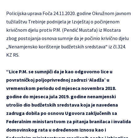
Policijska uprava Foča 24.11.2020. godine Okružnom javnom
tužilaštvu Trebinje podnijela je Izvještaj o počinjenom
krivičnom djelu protiv P.M. (Pendić Mustafa) iz Mostara
zbog postojanja osnova sumnje da je počinio krivično djelu
„Nenamjensko korištenje budžetskih sredstava“ iz čl.324.
KZ RS.
“Lice P.M. se sumnjiči da je kao odgovorno lice u
povratničkoj poljoprivrednoj zadruzi ‘Aladža’ u
vremenskom periodu od mjeseca novembra 2018.
godine do mjeseca jula 2019. godine nenamjenski
utrošio dio budžetskih sredstava koja je navedena
zadruga dobila po osnovu Ugovora zaključenih sa
Federalnim ministarstvom za pitanja branilaca i invalida
domovinskog rata u određenom iznosu kao i