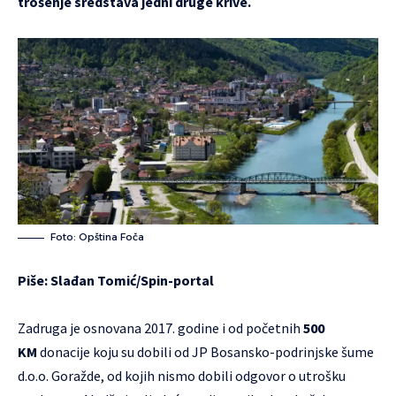
trošenje sredstava jedni druge krive.
Foto: Opština Foča
Piše: Slađan Tomić/
Spin-portal
Zadruga je osnovana 2017. godine i od početnih
500
KM
donacije koju su dobili od JP Bosansko-podrinjske šume
d.o.o. Goražde, od kojih nismo dobili odgovor o utrošku