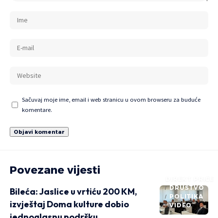
Sačuvaj moje ime, email i web stranicu u ovom browseru za buduće
komentare.
Povezane vijesti
DIREKT PRIČE
DRUŠTVO
Bileća: Jaslice u vrtiću 200 KM,
POLITIKA
izvještaj Doma kulture dobio
VIDEO
jednoglasnu podršku