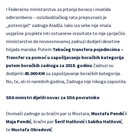
I Federalno ministarstvo za pitanja boraca i invalida
odbrambeno – oslobodilačkog rata prepoznalo je
„potencijal“ zadruge Aladža. Iako iza sebe nije imala
uspješne projekte niti ostvarene rezultate to nije spriječilo
ministarstvo da novoosnovanoj zadruzi dodijeli desetine
hiljada maraka. Putem
Tekućeg transfera pojedincima –
Transfer za pomoć u zapošljavanju boračkih kategorija
putem boračkih zadruga za 2018. godinu
Zadruzi su
dodijelili
45.000 KM
za zapošljavanje boračkih kategorija.
No, te, ali ni narednih godina, Zadruga nije nikoga zaposlila.
SDA ministri dijelili novac za SDA povratnike
Osnivači zadruge su bračni par iz Mostara,
Mustafa Pendić i
Maja Pendić
, bračni par
Šerif Halilović i Sabiha Halilović
,
te
Mustafa Obradović
.