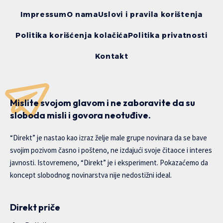
Impressum
O nama
Uslovi i pravila korištenja
Politika korišćenja kolačića
Politika privatnosti
Kontakt
Mislite svojom glavom i ne zaboravite da su
sloboda misli i govora neotuđive.
“Direkt” je nastao kao izraz želje male grupe novinara da se bave
svojim pozivom časno i pošteno, ne izdajući svoje čitaoce i interes
javnosti. Istovremeno, “Direkt” je i eksperiment. Pokazaćemo da
koncept slobodnog novinarstva nije nedostižni ideal.
Direkt priče