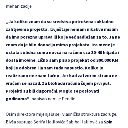
mehanizacije.
„Ja koliko znam da su sredstva potrošena sukladno
zahtjevima projekta. Izvještaje nemam nikakve mislim
da ima porezna uprava ili ko je već nadležan za to. Ja ne
znam da je bilo donacija mimo projekata. Iza mene je
ostala solidna suma novca na računu cca 30-40 hiljada i
dosta imovine. Lično sam pisao projekat od 300.000 KM
koji je odobren i ja sam tada napustio. Koliko je
realizirano ne znam tačno. Jer kad zatvorim stranu ne
vraćam se nazad. Za blokadu računa čujem prvi put.
Projekti su bili dugoročni. Moglo se poslovati
godinama“
, napisao nam je Pendić.
Osim direktora mijenjala se i vlasnička struktura zadruge.
Bivša supruga Šerifa Halilovića Sabiha Halilović za
Spin