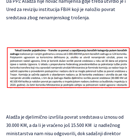
Da PPZ Aladža nije novac namijenila gdje treba utvrdio je i
Ured za reviziju institucija FBiH koji je naložio povrat
sredstava zbog nenamjenskog trošenja.
Aladža je djelimično izvršila povrat sredstava u iznosu od
30.000 KM, a da li je vraćeno još 15.500 KM iz nadležnog
ministarstva nam nisu odgovorili, dok sadašnji direktor