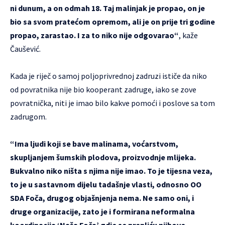
ni dunum, a on odmah 18. Taj malinjak je propao, on je
bio sa svom pratećom opremom, ali je on prije tri godine
propao, zarastao. I za to niko nije odgovarao“
, kaže
Čaušević.
Kada je riječ o samoj poljoprivrednoj zadruzi ističe da niko
od povratnika nije bio kooperant zadruge, iako se zove
povratnička, niti je imao bilo kakve pomoći i poslove sa tom
zadrugom.
“Ima ljudi koji se bave malinama, voćarstvom,
skupljanjem šumskih plodova, proizvodnje mlijeka.
Bukvalno niko ništa s njima nije imao. To je tijesna veza,
to je u sastavnom dijelu tadašnje vlasti, odnosno OO
SDA Foča, drugog objašnjenja nema. Ne samo oni, i
druge organizacije, zato je i formirana neformalna