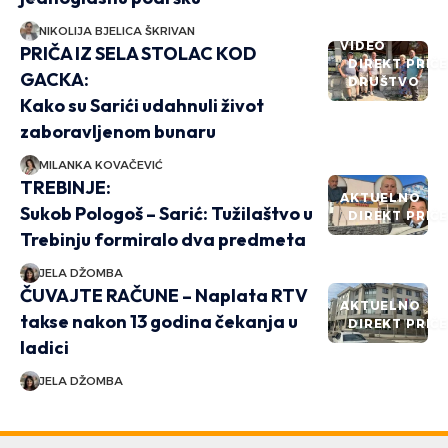
NIKOLIJA BJELICA ŠKRIVAN
VIDEO
PRIČA IZ SELA STOLAC KOD
DIREKT PRIČ
GACKA:
DRUŠTVO
Kako su Sarići udahnuli život
zaboravljenom bunaru
MILANKA KOVAČEVIĆ
TREBINJE:
AKTUELNO
Sukob Pologoš – Sarić: Tužilaštvo u
DIREKT PRIČ
Trebinju formiralo dva predmeta
JELA DŽOMBA
ČUVAJTE RAČUNE – Naplata RTV
AKTUELNO
takse nakon 13 godina čekanja u
DIREKT PRIČ
ladici
JELA DŽOMBA