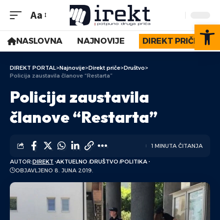
Aa
Op
NASLOVNA
NAJNOVIJE
DIREKT PRIČE
DIREKT PORTAL
>
Najnovije
>
Direkt priče
>
Društvo
>
Policija zaustavila članove “Restarta”
Policija zaustavila
članove “Restarta”
1 MINUTA ČITANJA
AUTOR:
DIREKT
AKTUELNO
DRUŠTVO
POLITIKA
OBJAVLJENO 8. JUNA 2019.