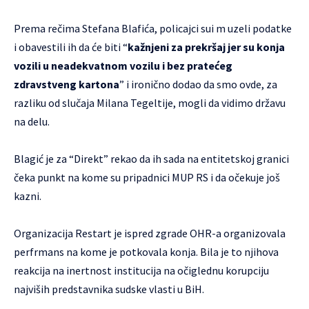
Prema rečima Stefana Blafića, policajci sui m uzeli podatke
i obavestili ih da će biti “
kažnjeni za
prekršaj jer su konja
vozili u neadekvatnom vozilu i bez pratećeg
zdravstveng kartona
” i ironično dodao da smo ovde, za
razliku od slučaja Milana Tegeltije, mogli da vidimo državu
na delu.
Blagić je za “Direkt” rekao da ih sada na entitetskoj granici
čeka punkt na kome su pripadnici MUP RS i da očekuje još
kazni.
Organizacija Restart je ispred zgrade OHR-a organizovala
perfrmans na kome je potkovala konja. Bila je to njihova
reakcija na inertnost institucija na očiglednu korupciju
najviših predstavnika sudske vlasti u BiH.