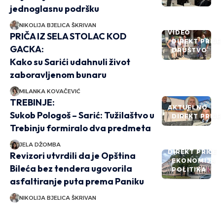
jednoglasnu podršku
NIKOLIJA BJELICA ŠKRIVAN
VIDEO
PRIČA IZ SELA STOLAC KOD
DIREKT PRIČ
GACKA:
DRUŠTVO
Kako su Sarići udahnuli život
zaboravljenom bunaru
MILANKA KOVAČEVIĆ
TREBINJE:
AKTUELNO
Sukob Pologoš – Sarić: Tužilaštvo u
DIREKT PRIČ
Trebinju formiralo dva predmeta
JELA DŽOMBA
DIREKT PRIČE
Revizori utvrdili da je Opština
EKONOMIJA
Bileća bez tendera ugovorila
POLITIKA
asfaltiranje puta prema Paniku
NIKOLIJA BJELICA ŠKRIVAN