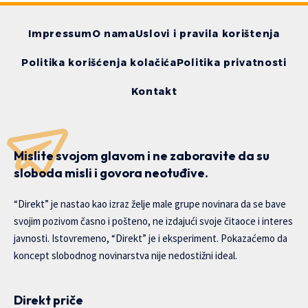
Impressum
O nama
Uslovi i pravila korištenja
Politika korišćenja kolačića
Politika privatnosti
Kontakt
Mislite svojom glavom i ne zaboravite da su
sloboda misli i govora neotuđive.
“Direkt” je nastao kao izraz želje male grupe novinara da se bave
svojim pozivom časno i pošteno, ne izdajući svoje čitaoce i interes
javnosti. Istovremeno, “Direkt” je i eksperiment. Pokazaćemo da
koncept slobodnog novinarstva nije nedostižni ideal.
Direkt priče