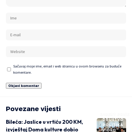
Sačuvaj moje ime, email i web stranicu u ovom browseru za buduće
komentare.
Povezane vijesti
DIREKT PRIČE
DRUŠTVO
Bileća: Jaslice u vrtiću 200 KM,
POLITIKA
izvještaj Doma kulture dobio
VIDEO