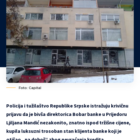
Foto: Capital
Policija i tužilaštvo Republike Srpske istražuju krivičnu
prijavu da je bivša direktorica Bobar banke u Prijedoru
Ljiljana Mandić nezakonito, znatno ispod tržišne cijene,
kupila luksuzni trosoban stan klijenta banke koji je
otišao „na doboš“ zbog nevraćanja kredita.