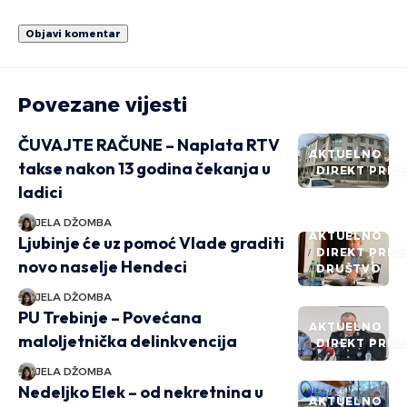
Povezane vijesti
ČUVAJTE RAČUNE – Naplata RTV
AKTUELNO
takse nakon 13 godina čekanja u
DIREKT PRIČ
ladici
JELA DŽOMBA
AKTUELNO
Ljubinje će uz pomoć Vlade graditi
DIREKT PRIČ
novo naselje Hendeci
DRUŠTVO
JELA DŽOMBA
PU Trebinje – Povećana
AKTUELNO
maloljetnička delinkvencija
DIREKT PRIČ
JELA DŽOMBA
Nedeljko Elek – od nekretnina u
AKTUELNO