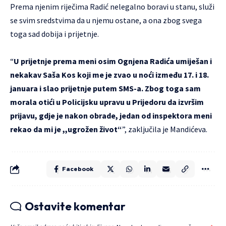
Prema njenim riječima Radić nelegalno boravi u stanu, služi
se svim sredstvima da u njemu ostane, a ona zbog svega
toga sad dobija i prijetnje.
“
U prijetnje prema meni osim Ognjena Radića umiješan i
nekakav Saša Kos koji me je zvao u noći između 17. i 18.
januara i slao prijetnje putem SMS-a. Zbog toga sam
morala otići u Policijsku upravu u Prijedoru da izvršim
prijavu, gdje je nakon obrade, jedan od inspektora meni
rekao da mi je ,,ugrožen život“
”, zaključila je Mandićeva.
Facebook
Ostavite komentar