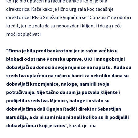
koji je bio uplaćen na račune banke u kojoj je bila
direktorica. Kaže kako je lično urgirala kod tadašnje
direktorice IRB-a Snježane Vujnić da se “Conzosu” ne odobri
kredit, jer je znala da su nepouzdani klijenti i da ga neće
moći otplaćivati.
“
Firma je bila pred bankrotom jer je račun već bio u
blokadi od strane Poreske uprave, UIO i mnogobrojni
dobavljači su donosili svoje mjenice na naplatu. Kada su
sredstva uplaćena na račun u banci za nekoliko dana su
dobavljači kroz mjenice, naloge, namirili svoja
potraživanja. Nije tačno da sam ja pozvala klijente i
podijelila sredstva. Mjenice, naloge i ostalo su
dobavljačima dali Ognjen Radić i direktor Sebastijan
Barudžija, a da ni sami nisu ni znali koliko su ih podijelili
dobavljačima i koji je iznos
”, kazala je ona.