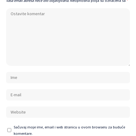
Vaša email adresa neće biti objavljivana.
Neophodna polja su označena sa
*
Sačuvaj moje ime, email i web stranicu u ovom browseru za buduće
komentare.