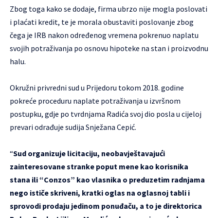
Zbog toga kako se dodaje, firma ubrzo nije mogla poslovati
i plaćati kredit, te je morala obustaviti poslovanje zbog
čega je IRB nakon određenog vremena pokrenuo naplatu
svojih potraživanja po osnovu hipoteke na stan i proizvodnu
halu.
Okružni privredni sud u Prijedoru tokom 2018. godine
pokreće proceduru naplate potraživanja u izvršnom
postupku, gdje po tvrdnjama Radića svoj dio posla u cijeloj
prevari odrađuje sudija Snježana Cepić.
“
Sud organizuje licitaciju, neobavještavajući
zainteresovane stranke poput mene kao korisnika
stana ili “Conzos” kao vlasnika o preduzetim radnjama
nego ističe skriveni, kratki oglas na oglasnoj tabli i
sprovodi prodaju jedinom ponuđaču, a to je direktorica