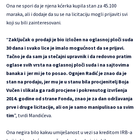
Ona ne spori da je njena kćerka kupila stan za 45.100
maraka, ali i dodaje da su se na licitaciju mogli prijaviti svi
koji su bili zainteresovani.
“
Zaključak o prodaji je bio izložen na oglasnoj ploči suda
30 dana i svako lice je imalo mogućnost da se prijavi.
Tačno je da sam ja stečajni upravnik i da redovno pratim
oglase svih vrsta na oglasnoj ploči suda i na sajtovima
banaka i jer mi je to posao. Ognjen Radić je znao da je
stan na prodaju, jer mu je u stanu bila procjenitelj Boja
Vučen i slikala ga radi procjene i pokrenutog izvršenja
2014. godine od strane Fonda, znao je za dan održavanja
prve i druge licitacije, ali on je samo manipulisao sa svim
tim
”, tvrdi Mandićeva.
Ona negira bilo kakvu umiješanost u vezi sa kreditom IRB-a