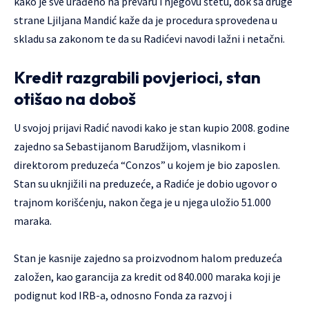
kako je sve urađeno na prevaru i njegovu štetu, dok sa druge
strane Ljiljana Mandić kaže da je procedura sprovedena u
skladu sa zakonom te da su Radićevi navodi lažni i netačni.
Kredit razgrabili povjerioci, stan
otišao na doboš
U svojoj prijavi Radić navodi kako je stan kupio 2008. godine
zajedno sa Sebastijanom Barudžijom, vlasnikom i
direktorom preduzeća “Conzos” u kojem je bio zaposlen.
Stan su uknjižili na preduzeće, a Radiće je dobio ugovor o
trajnom korišćenju, nakon čega je u njega uložio 51.000
maraka.
Stan je kasnije zajedno sa proizvodnom halom preduzeća
založen, kao garancija za kredit od 840.000 maraka koji je
podignut kod IRB-a, odnosno Fonda za razvoj i