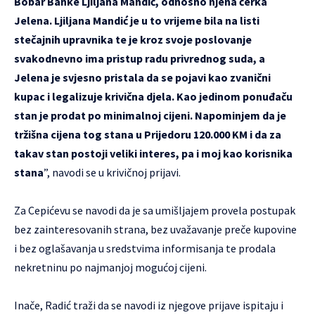
Bobar Banke Ljiljana Mandić, odnosno njena ćerka
Jelena. Ljiljana Mandić je u to vrijeme bila na listi
stečajnih upravnika te je kroz svoje poslovanje
svakodnevno ima pristup radu privrednog suda, a
Jelena je svjesno pristala da se pojavi kao zvanični
kupac i legalizuje krivična djela.
Kao jedinom ponuđaču
stan je prodat po minimalnoj cijeni. Napominjem da je
tržišna cijena tog stana u Prijedoru 120.000 KM i da za
takav stan postoji veliki interes, pa i moj kao korisnika
stana
”, navodi se u krivičnoj prijavi.
Za Cepićevu se navodi da je sa umišljajem provela postupak
bez zainteresovanih strana, bez uvažavanje preče kupovine
i bez oglašavanja u sredstvima informisanja te prodala
nekretninu po najmanjoj mogućoj cijeni.
Inače, Radić traži da se navodi iz njegove prijave ispitaju i