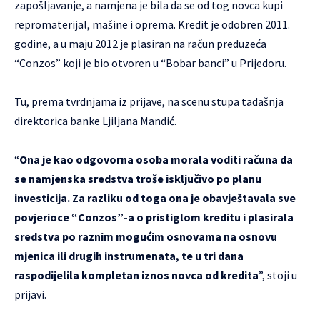
zapošljavanje, a namjena je bila da se od tog novca kupi
repromaterijal, mašine i oprema. Kredit je odobren 2011.
godine, a u maju 2012 je plasiran na račun preduzeća
“Conzos” koji je bio otvoren u “Bobar banci” u Prijedoru.
Tu, prema tvrdnjama iz prijave, na scenu stupa tadašnja
direktorica banke Ljiljana Mandić.
“
Ona je kao odgovorna osoba morala voditi računa da
se namjenska sredstva troše isključivo po planu
investicija. Za razliku od toga ona je obavještavala sve
povjerioce “Conzos”-a o pristiglom kreditu i plasirala
sredstva po raznim mogućim osnovama na osnovu
mjenica ili drugih instrumenata, te u tri dana
raspodijelila kompletan iznos novca od kredita
”, stoji u
prijavi.