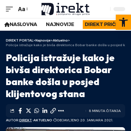
Aa
Op
NASLOVNA
NAJNOVIJE
DIREKT PRIČE
DIREKT PORTAL
>
Najnovije
>
Aktuelno
>
Policija istražuje kako je bivša direktorica Bobar banke došla u posjed klij
Policija istražuje kako je
bivša direktorica Bobar
banke došla u posjed
klijentovog stana
8 MINUTA ČITANJA
AUTOR:
DIREKT
AKTUELNO
OBJAVLJENO 20. JANUARA 2021.