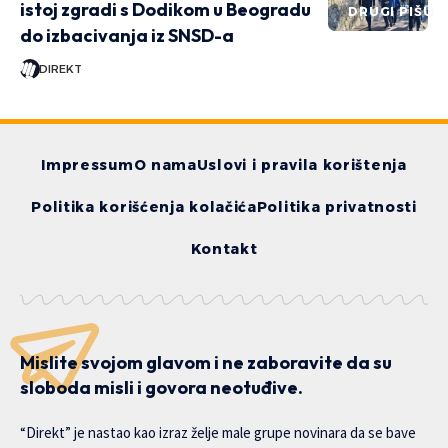
istoj zgradi s Dodikom u Beogradu
DRUGI PIŠU
do izbacivanja iz SNSD-a
DIREKT
Impressum
O nama
Uslovi i pravila korištenja
Politika korišćenja kolačića
Politika privatnosti
Kontakt
Mislite svojom glavom i ne zaboravite da su
sloboda misli i govora neotuđive.
“Direkt” je nastao kao izraz želje male grupe novinara da se bave