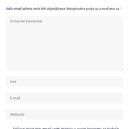
Vaša email adresa neće biti objavljivana.
Neophodna polja su označena sa
*
Sačuvaj moje ime, email i web stranicu u ovom browseru za buduće