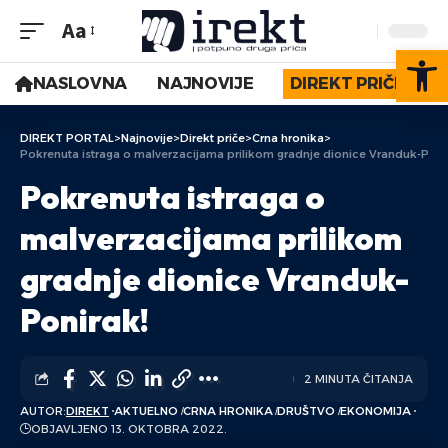
Aa
Op
NASLOVNA
NAJNOVIJE
DIREKT PRIČE
DIREKT PORTAL
>
Najnovije
>
Direkt priče
>
Crna hronika
>
Pokrenuta istraga o malverzacijama prilikom gradnje dionice Vranduk-Poni
Pokrenuta istraga o
malverzacijama prilikom
gradnje dionice Vranduk-
Ponirak!
2 MINUTA ČITANJA
AUTOR:
DIREKT
AKTUELNO
CRNA HRONIKA
DRUŠTVO
EKONOMIJA
OBJAVLJENO 13. OKTOBRA 2022.