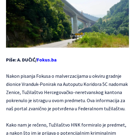
Piše: A. DUČIĆ/
Fokus.ba
Nakon pisanja Fokusa o malverzacijama u okviru gradnje
dionice Vranduk-Ponirak na Autoputu Koridora 5C nadomak
Zenice, Tužilaštvo Hercegovačko-neretvanskog kantona
pokrenulo je istragu u ovom predmetu. Ova informacija za
naš portal zvanično je potvrđena u Federalnom tužilaštvu.
Kako nam je rečeno, Tužilaštvo HNK formiralo je predmet,
a nakon što im je prijava o potencijalnim kriminalnim