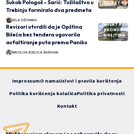
Sukob Pologoš – Sarić: Tužilaštvo u
DIREKT PRIČ
Trebinju formiralo dva predmeta
JELA DŽOMBA
DIREKT PRIČE
Revizori utvrdili da je Opština
EKONOMIJA
Bileća bez tendera ugovorila
POLITIKA
asfaltiranje puta prema Paniku
NIKOLIJA BJELICA ŠKRIVAN
Impressum
O nama
Uslovi i pravila korištenja
Politika korišćenja kolačića
Politika privatnosti
Kontakt