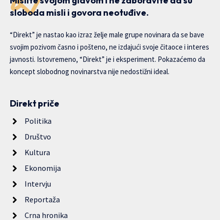
Mislite svojom glavom i ne zaboravite da su
sloboda misli i govora neotuđive.
“Direkt” je nastao kao izraz želje male grupe novinara da se bave
svojim pozivom časno i pošteno, ne izdajući svoje čitaoce i interes
javnosti. Istovremeno, “Direkt” je i eksperiment. Pokazaćemo da
koncept slobodnog novinarstva nije nedostižni ideal.
Direkt priče
Politika
Društvo
Kultura
Ekonomija
Intervju
Reportaža
Crna hronika