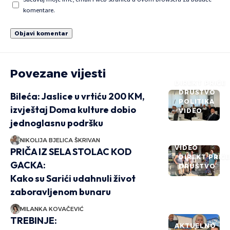
komentare.
Povezane vijesti
DIREKT PRIČE
DRUŠTVO
Bileća: Jaslice u vrtiću 200 KM,
POLITIKA
izvještaj Doma kulture dobio
VIDEO
jednoglasnu podršku
NIKOLIJA BJELICA ŠKRIVAN
VIDEO
PRIČA IZ SELA STOLAC KOD
DIREKT PRIČ
GACKA:
DRUŠTVO
Kako su Sarići udahnuli život
zaboravljenom bunaru
MILANKA KOVAČEVIĆ
TREBINJE:
AKTUELNO