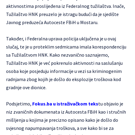
aktivnostima proslijeđena iz Federalnog tužilaštva. Inače,
Tužilaštvo HNK preuzelo je istragu budući da je sjedište
Javnog preduzeća Autoceste FBiH u Mostaru.
Također, i Federalna uprava policija uključena je u ovaj
slučaj, te je u proteklim sedmicama imala korespondenciju
sa Tužilaštvom HNK. Kako nezvanično saznajemo,
Tužilaštvo HNK je već pokrenulo aktivnosti na saslušanju
osoba koje posjeduju informacije u vezi sa kriminogenim
radnjama zbog kojih je došlo do eksplozije troškova kod
gradnje ove dionice.
Podsjetimo,
Fokus.ba u istraživačkom teks
tu
objavio je
niz zvaničnih dokumenata iz Autocesta FBiH kao i stručnih
mišljenja u kojima je precizno opisano kako je došlo do
svjesnog napumpavanja troškova, a sve kako bi se za