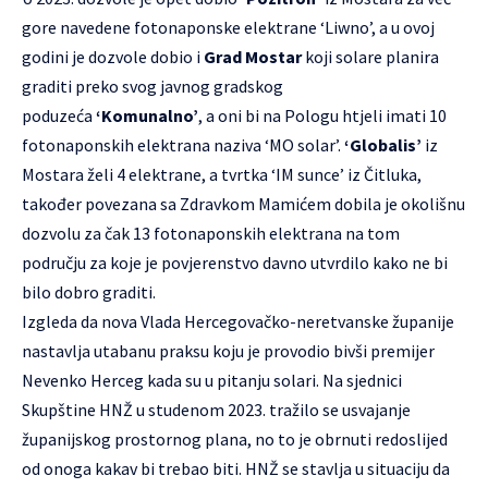
gore navedene fotonaponske elektrane ‘Liwno’, a u ovoj
godini je dozvole dobio i
Grad Mostar
koji solare planira
graditi preko svog javnog gradskog
poduzeća
‘Komunalno’
, a oni bi na Pologu htjeli imati 10
fotonaponskih elektrana naziva ‘MO solar’.
‘Globalis’
iz
Mostara želi 4 elektrane, a tvrtka ‘IM sunce’ iz Čitluka,
također povezana sa Zdravkom Mamićem dobila je okolišnu
dozvolu za čak 13 fotonaponskih elektrana na tom
području za koje je povjerenstvo davno utvrdilo kako ne bi
bilo dobro graditi.
Izgleda da nova Vlada Hercegovačko-neretvanske županije
nastavlja utabanu praksu koju je provodio bivši premijer
Nevenko Herceg kada su u pitanju solari. Na sjednici
Skupštine HNŽ u studenom 2023. tražilo se usvajanje
županijskog prostornog plana, no to je obrnuti redoslijed
od onoga kakav bi trebao biti. HNŽ se stavlja u situaciju da