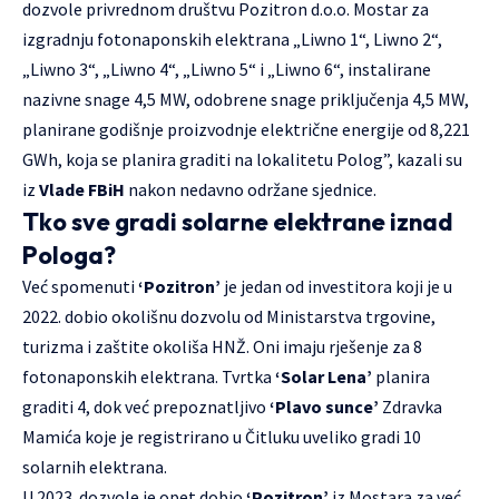
dozvole privrednom društvu Pozitron d.o.o. Mostar za
izgradnju fotonaponskih elektrana „Liwno 1“, Liwno 2“,
„Liwno 3“, „Liwno 4“, „Liwno 5“ i „Liwno 6“, instalirane
nazivne snage 4,5 MW, odobrene snage priključenja 4,5 MW,
planirane godišnje proizvodnje električne energije od 8,221
GWh, koja se planira graditi na lokalitetu Polog”, kazali su
iz
Vlade FBiH
nakon nedavno održane sjednice.
Tko sve gradi solarne elektrane iznad
Pologa?
Već spomenuti
‘Pozitron’
je jedan od investitora koji je u
2022. dobio okolišnu dozvolu od Ministarstva trgovine,
turizma i zaštite okoliša HNŽ. Oni imaju rješenje za 8
fotonaponskih elektrana. Tvrtka
‘Solar Lena’
planira
graditi 4, dok već prepoznatljivo
‘Plavo sunce’
Zdravka
Mamića koje je registrirano u Čitluku uveliko gradi 10
solarnih elektrana.
U 2023. dozvole je opet dobio
‘Pozitron’
iz Mostara za već