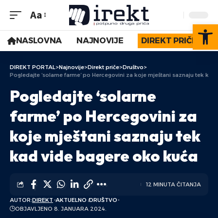
Aa
Op
NASLOVNA
NAJNOVIJE
DIREKT PRIČE
DIREKT PORTAL
>
Najnovije
>
Direkt priče
>
Društvo
>
Pogledajte ‘solarne farme’ po Hercegovini za koje mještani saznaju tek ka
Pogledajte ‘solarne
farme’ po Hercegovini za
koje mještani saznaju tek
kad vide bagere oko kuća
12 MINUTA ČITANJA
AUTOR:
DIREKT
AKTUELNO
DRUŠTVO
OBJAVLJENO 8. JANUARA 2024.