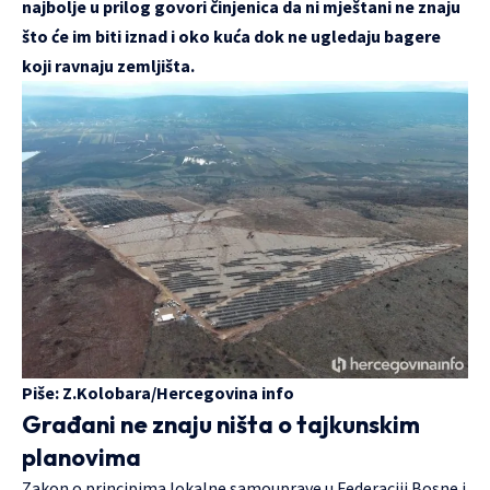
najbolje u prilog govori činjenica da ni mještani ne znaju
što će im biti iznad i oko kuća dok ne ugledaju bagere
koji ravnaju zemljišta.
Piše: Z.Kolobara/
Hercegovina info
Građani ne znaju ništa o tajkunskim
planovima
Zakon o principima lokalne samouprave u Federaciji Bosne i