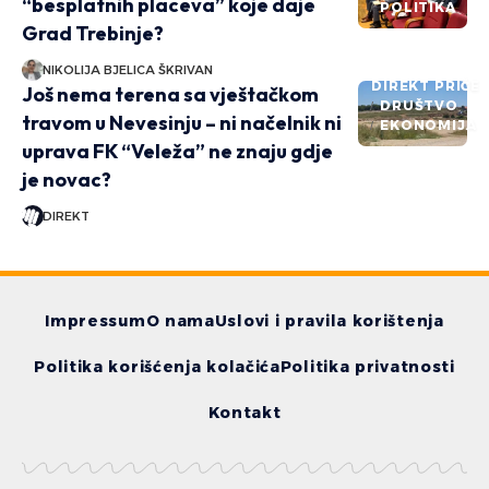
“besplatnih placeva” koje daje
POLITIKA
Grad Trebinje?
NIKOLIJA BJELICA ŠKRIVAN
DIREKT PRIČE
Još nema terena sa vještačkom
DRUŠTVO
travom u Nevesinju – ni načelnik ni
EKONOMIJA
uprava FK “Veleža” ne znaju gdje
je novac?
DIREKT
Impressum
O nama
Uslovi i pravila korištenja
Politika korišćenja kolačića
Politika privatnosti
Kontakt