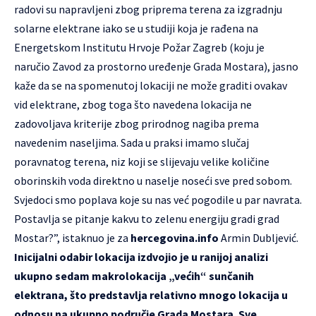
radovi su napravljeni zbog priprema terena za izgradnju
solarne elektrane iako se u studiji koja je rađena na
Energetskom Institutu Hrvoje Požar Zagreb (koju je
naručio Zavod za prostorno uređenje Grada Mostara), jasno
kaže da se na spomenutoj lokaciji ne može graditi ovakav
vid elektrane, zbog toga što navedena lokacija ne
zadovoljava kriterije zbog prirodnog nagiba prema
navedenim naseljima. Sada u praksi imamo slučaj
poravnatog terena, niz koji se slijevaju velike količine
oborinskih voda direktno u naselje noseći sve pred sobom.
Svjedoci smo poplava koje su nas već pogodile u par navrata.
Postavlja se pitanje kakvu to zelenu energiju gradi grad
Mostar?”, istaknuo je za
hercegovina.info
Armin Dubljević.
Inicijalni odabir lokacija izdvojio je u ranijoj analizi
ukupno sedam makrolokacija „većih“ sunčanih
elektrana, što predstavlja relativno mnogo lokacija u
odnosu na ukupno područje Grada Mostara. Sve