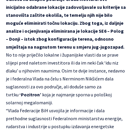
inicijalno odabrane lokacije zadovoljavale su kriterije sa
stanovišta zaštite okoliša, te temelju njih nije bilo
moguće eliminirati točnu lokaciju. Zbog toga, iz daljnje
analize i ocjenjivanja eliminirana je lokacije SE6 – Polog
– Donji – istok zbog konfiguracije terena, odnosno
smještaja na nagnutom terenu u smjeru jug-jugozapad.
No to nije priječilo lokalne i županijske vlasti da se prave
slijepi pred naletom investitora ili da im neki čak ‘idu niz
dlaku’ u njihovim naumima. Osim te dvije instance, nedavno
je i federalna Vlada na čelu s Nerminom Nikšićem dala
suglasnosti za ovo područje, ali doduše samo za
tvrtku
‘Pozitron’
koja je najmanje sporna u pološkoj
solarnoj megalomaniji.
“Vlada Federacije BiH usvojila je informacije i dala
prethodne suglasnosti Federalnom ministarstvu energije,
rudarstva i industrije u postupku izdavanja energetske