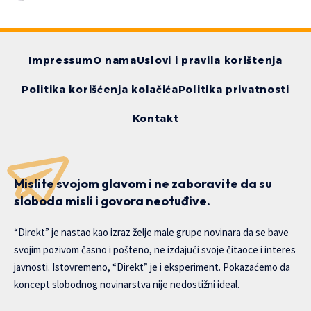
Impressum
O nama
Uslovi i pravila korištenja
Politika korišćenja kolačića
Politika privatnosti
Kontakt
Mislite svojom glavom i ne zaboravite da su
sloboda misli i govora neotuđive.
“Direkt” je nastao kao izraz želje male grupe novinara da se bave
svojim pozivom časno i pošteno, ne izdajući svoje čitaoce i interes
javnosti. Istovremeno, “Direkt” je i eksperiment. Pokazaćemo da
koncept slobodnog novinarstva nije nedostižni ideal.