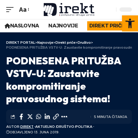
Aa
Op
NASLOVNA
NAJNOVIJE
DIREKT PRIČE
DIREKT PORTAL
>
Najnovije
>
Direkt priče
>
Društvo
>
PODNESENA PRITUŽBA VSTV-U: Zaustavite kompromitiranje pravosudnog 
PODNESENA PRITUŽBA
VSTV-U: Zaustavite
kompromitiranje
pravosudnog sistema!
5 MINUTA ČITANJA
AUTOR:
DIREKT
AKTUELNO
DRUŠTVO
POLITIKA
OBJAVLJENO 13. JUNA 2019.