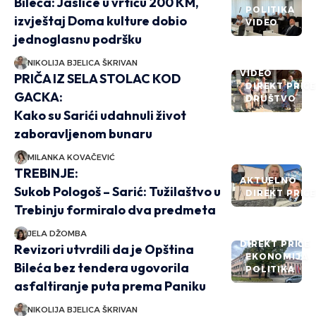
Bileća: Jaslice u vrtiću 200 KM,
POLITIKA
izvještaj Doma kulture dobio
VIDEO
jednoglasnu podršku
NIKOLIJA BJELICA ŠKRIVAN
VIDEO
PRIČA IZ SELA STOLAC KOD
DIREKT PRIČ
GACKA:
DRUŠTVO
Kako su Sarići udahnuli život
zaboravljenom bunaru
MILANKA KOVAČEVIĆ
TREBINJE:
AKTUELNO
Sukob Pologoš – Sarić: Tužilaštvo u
DIREKT PRIČ
Trebinju formiralo dva predmeta
JELA DŽOMBA
DIREKT PRIČE
Revizori utvrdili da je Opština
EKONOMIJA
Bileća bez tendera ugovorila
POLITIKA
asfaltiranje puta prema Paniku
NIKOLIJA BJELICA ŠKRIVAN