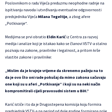
Poslovnikom o radu Vijeća preduzmu neophodne radnje na
ispitivanju navoda i utvrđivanju eventualne odgovornosti
predsjednika Vijeća
Milana Tegeltije
,
a zbog afere
„Potkivanje“
.
Medijima se prvi obratio
Eldin Karić
iz Centra za razvoj
medija i analize koji je istakao kako se članovi VSTV-a stalno
pozivaju na zakone, pravilnike i legalnost, a pritom krše
vlastite zakone i pravilnike:
„Mislim da je krajnje vrijeme da skrenemo pažnju na to
da je ovo što oni rade pokušaj da mimo zakona sačuvaju
one koji su u aferi „Potkivanje“ i koji su na neki način
kompromitirali cijeli pravosudni sistem u BiH.“
Karić ističe i to da je Drugostepena komisija koju formira
predsjednik VSTV-a na period od dvije godine formirana prije