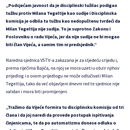
„Podsjećam javnost da je disciplinski tužilac podigao
tužbu protiv Milana Tegeltije kao sudije i Disciplinska
komisija je odbila tu tužbu kao nedopuštenu tvrdeći da
Milan Tegeltija nije sudija. To je suprotno Zakonu i
Poslovniku o radu Vijeća, jer da nije sudija ne bi mogao
biti član Vijeća, a samim tim ni predsjednik.“
Naredna sjednica VSTV-a zakazana je za sljedeću srijedu i,
prema riječima Bajića, na njoj se mora uzeti u obzir njihov
prijedlog i o ovom prijedlogu ne može odlučivati Milan
Tegeltija, tako da već objavljeni dnevni red te sjednice nije
validan i mora biti promijenjen.
„Tražimo da Vijeće formira tu disciplinsku komisiju od tri
člana i da joj naredi da provede postupak ispitivanja
činjenicama, te da po automatizmu donese odluku o