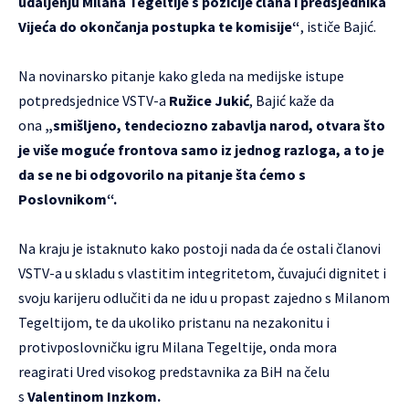
udaljenju Milana Tegeltije s pozicije člana i predsjednika
Vijeća do okončanja postupka te komisije“
, ističe Bajić.
Na novinarsko pitanje kako gleda na medijske istupe
potpredsjednice VSTV-a
Ružice Jukić
, Bajić kaže da
ona
„smišljeno, tendeciozno zabavlja narod, otvara što
je više moguće frontova samo iz jednog razloga, a to je
da se ne bi odgovorilo na pitanje šta ćemo s
Poslovnikom“.
Na kraju je istaknuto kako postoji nada da će ostali članovi
VSTV-a u skladu s vlastitim integritetom, čuvajući dignitet i
svoju karijeru odlučiti da ne idu u propast zajedno s Milanom
Tegeltijom, te da ukoliko pristanu na nezakonitu i
protivposlovničku igru Milana Tegeltije, onda mora
reagirati Ured visokog predstavnika za BiH na čelu
s
Valentinom Inzkom.