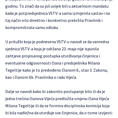
godinu. To znači da su još uvijek bili u aktuelnom mandatu
kada je potpredsjednica VSTV-a sama izmijenila sastav i na
taj način vrlo direktno i konkretno prekršila Pravilnik i
kompromitirala samu odluku.
U pritužbi koja je podnesena VSTV-u navodi se da vanredna
sjednica VSTV-a koja je održana 23. maja nije ispunila
zahtjeve propisanog postupka utvrđivanja činjenica i
eventualne odgovornosti člana i predsjednika Milana
Tegeltije kako je to predviđeno članom 6., stav 3. Zakona,
kao i članom 6b. Pravilnika o radu Vijeća.
Dalje se navodi kako bi zakonito postupanje bilo ili da je
jedna trećina članova Vijeća predložila smjenu člana Vijeća
Milana Tegeltije ili da se formira disciplinska komisija koja
bi bila nadležna da utvrđuje sve činjenice, da o tome izvijesti