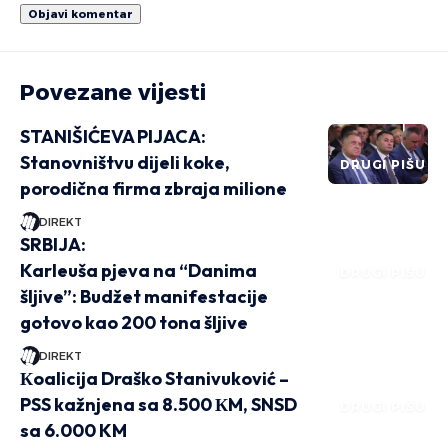
Povezane vijesti
STANIŠIĆEVA PIJACA:
Stanovništvu dijeli koke,
DRUGI PIŠU
porodična firma zbraja milione
DIREKT
SRBIJA:
Karleuša pjeva na “Danima
DRUGI PIŠU
šljive”: Budžet manifestacije
gotovo kao 200 tona šljive
DIREKT
Кoalicija Draško Stanivuković –
PSS kažnjena sa 8.500 КM, SNSD
DRUGI PIŠU
sa 6.000 KM