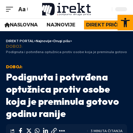
Aa
Op
NASLOVNA
NAJNOVIJE
DIREKT PRIČE
DIREKT PORTAL
>
Najnovije
>
Drugi pišu
>
DOBOJ:
Podignuta i potvrđena optužnica protiv osobe koja je preminula gotovo god
DOBOJ:
Podignuta i potvrđena
optužnica protiv osobe
koja je preminula gotovo
godinu ranije
3 MINUTA ČITANJA