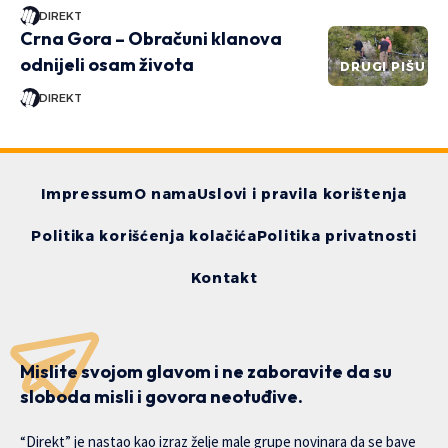
DIREKT
Crna Gora – Obračuni klanova
odnijeli osam života
DRUGI PIŠU
DIREKT
Impressum
O nama
Uslovi i pravila korištenja
Politika korišćenja kolačića
Politika privatnosti
Kontakt
Mislite svojom glavom i ne zaboravite da su
sloboda misli i govora neotuđive.
“Direkt” je nastao kao izraz želje male grupe novinara da se bave