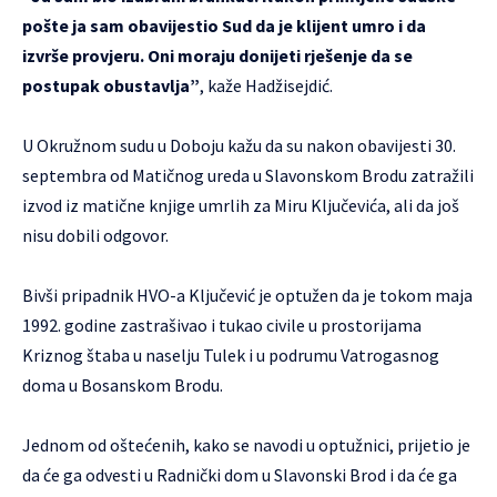
pošte ja sam obavijestio Sud da je klijent umro i da
izvrše provjeru. Oni moraju donijeti rješenje da se
postupak obustavlja”
, kaže Hadžisejdić.
U Okružnom sudu u Doboju kažu da su nakon obavijesti 30.
septembra od Matičnog ureda u Slavonskom Brodu zatražili
izvod iz matične knjige umrlih za Miru Ključevića, ali da još
nisu dobili odgovor.
Bivši pripadnik HVO-a Ključević je optužen da je tokom maja
1992. godine zastrašivao i tukao civile u prostorijama
Kriznog štaba u naselju Tulek i u podrumu Vatrogasnog
doma u Bosanskom Brodu.
Jednom od oštećenih, kako se navodi u optužnici, prijetio je
da će ga odvesti u Radnički dom u Slavonski Brod i da će ga