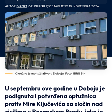
AUTOR:
DIREKT
DRUGI PIŠU
OBJAVLJENO 19. NOVEMBRA 2024.
Okružno javno tužilaštvo u Doboju. Foto: BIRN BiH
U septembru ove godine u Doboju je
podignuta i potvrđena optužnica
protiv Mire Ključevića za zločin nad
civilima u Bosanskom Brodu, iako je