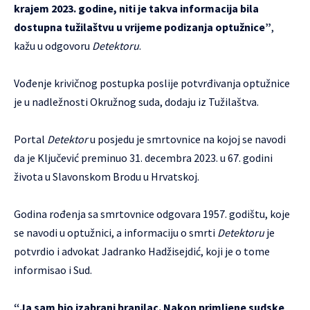
krajem 2023. godine, niti je takva informacija bila
dostupna tužilaštvu u vrijeme podizanja optužnice”
,
kažu u odgovoru
Detektoru
.
Vođenje krivičnog postupka poslije potvrđivanja optužnice
je u nadležnosti Okružnog suda, dodaju iz Tužilaštva.
Portal
Detektor
u posjedu je smrtovnice na kojoj se navodi
da je Ključević preminuo 31. decembra 2023. u 67. godini
života u Slavonskom Brodu u Hrvatskoj.
Godina rođenja sa smrtovnice odgovara 1957. godištu, koje
se navodi u optužnici, a informaciju o smrti
Detektoru
je
potvrdio i advokat Jadranko Hadžisejdić, koji je o tome
informisao i Sud.
“Ja sam bio izabrani branilac. Nakon primljene sudske