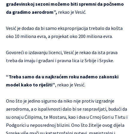
građevinskoj sezoni možemo biti spremni da počnemo
da gradimo aerodrom”,
rekao je Vesić.
Vesić je dodao da bi samo eksproprijacija trebalo da košta
oko 10 miliona evra, a projekat oko 200 miliona evra.
Govoreći o izdavanju licenci, Vesić je rekao da ista prava
treba da imaju i građani i pravna lica iz Srbije i Srpske.
“Treba samo da u najkraćem roku nađemo zakonski
model kako to riješiti”
, rekao je Vesić.
Ono što je jedino sigurno da niko nije protiv izgradnje
aerodroma, a o ispalivnosti dalo bi se raspravljati, budući da
su onaj u Ćilipima, te Mostaru, kao i dva u Crnoj Gori u Tivtu i
Podgorici u neposrednoj blizini. Ono što žitelje ovog dijela
Srpske više muči su katastrofalni putevi, magistralni i