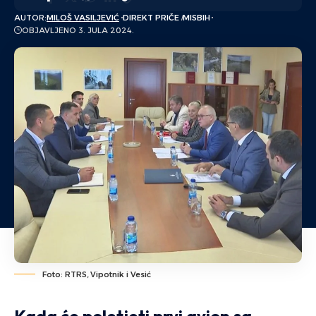
AUTOR:
MILOŠ VASILJEVIĆ
DIREKT PRIČE
MISBIH
OBJAVLJENO 3. JULA 2024.
Foto: RTRS, Vipotnik i Vesić