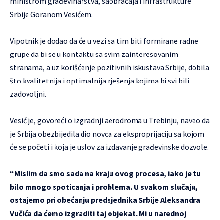
ministrom građevinarstva, saobraćaja i infrastrukture
Srbije Goranom Vesićem.
Vipotnik je dodao da će u vezi sa tim biti formirane radne
grupe da bi se u kontaktu sa svim zainteresovanim
stranama, a uz korišćenje pozitivnih iskustava Srbije, dobila
što kvalitetnija i optimalnija rješenja kojima bi svi bili
zadovoljni.
Vesić je, govoreći o izgradnji aerodroma u Trebinju, naveo da
je Srbija obezbijedila dio novca za eksproprijaciju sa kojom
će se početi i koja je uslov za izdavanje građevinske dozvole.
“Mislim da smo sada na kraju ovog procesa, iako je tu
bilo mnogo spoticanja i problema. U svakom slučaju,
ostajemo pri obećanju predsjednika Srbije Aleksandra
Vučića da ćemo izgraditi taj objekat. Mi u narednoj