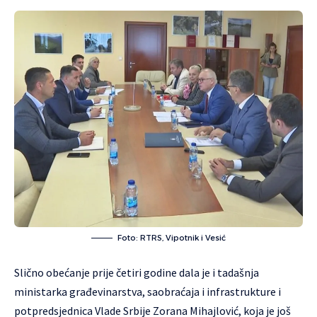
Foto: RTRS, Vipotnik i Vesić
Slično obećanje prije četiri godine dala je i tadašnja
ministarka građevinarstva, saobraćaja i infrastrukture i
potpredsjednica Vlade Srbije Zorana Mihajlović, koja je još