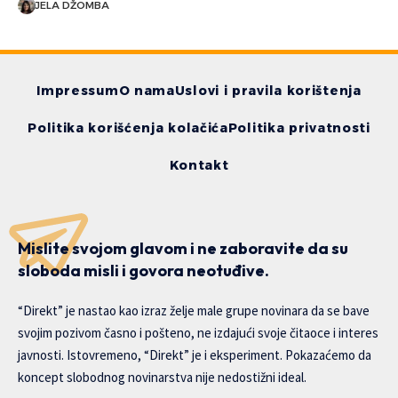
JELA DŽOMBA
Impressum
O nama
Uslovi i pravila korištenja
Politika korišćenja kolačića
Politika privatnosti
Kontakt
Mislite svojom glavom i ne zaboravite da su
sloboda misli i govora neotuđive.
“Direkt” je nastao kao izraz želje male grupe novinara da se bave
svojim pozivom časno i pošteno, ne izdajući svoje čitaoce i interes
javnosti. Istovremeno, “Direkt” je i eksperiment. Pokazaćemo da
koncept slobodnog novinarstva nije nedostižni ideal.