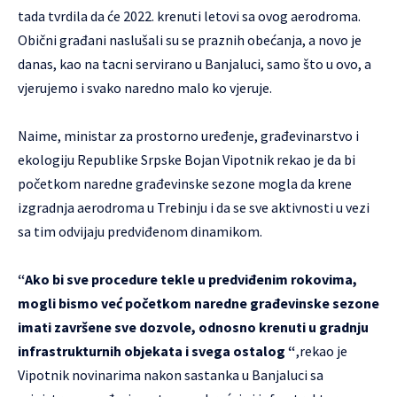
tada tvrdila da će 2022. krenuti letovi sa ovog aerodroma.
Obični građani naslušali su se praznih obećanja,
a novo je
danas, kao na tacni servirano u Banjaluci, samo što u ovo, a
vjerujemo i svako naredno malo ko vjeruje.
Naime, ministar za prostorno uređenje, građevinarstvo i
ekologiju Republike Srpske Bojan Vipotnik rekao je da bi
početkom naredne građevinske sezone mogla da krene
izgradnja aerodroma u Trebinju i da se sve aktivnosti u vezi
sa tim odvijaju predviđenom dinamikom.
“Ako bi sve procedure tekle u predviđenim rokovima,
mogli bismo već početkom naredne građevinske sezone
imati završene sve dozvole, odnosno krenuti u gradnju
infrastrukturnih objekata i svega ostalog “
,rekao je
Vipotnik novinarima nakon sastanka u Banjaluci sa