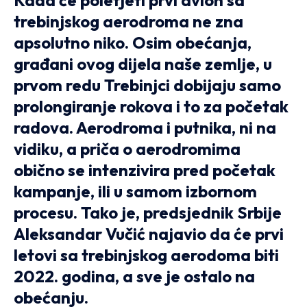
Kada će poletjeti prvi avion sa
trebinjskog aerodroma ne zna
apsolutno niko. Osim obećanja,
građani ovog dijela naše zemlje, u
prvom redu Trebinjci dobijaju samo
prolongiranje rokova i to za početak
radova. Aerodroma i putnika, ni na
vidiku, a priča o aerodromima
obično se intenzivira pred početak
kampanje, ili u samom izbornom
procesu. Tako je, predsjednik Srbije
Aleksandar Vučić najavio da će prvi
letovi sa trebinjskog aerodoma biti
2022. godina, a sve je ostalo na
obećanju.