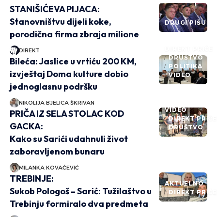
STANIŠIĆEVA PIJACA:
Stanovništvu dijeli koke,
DRUGI PIŠU
porodična firma zbraja milione
DIREKT PRIČE
DIREKT
DRUŠTVO
Bileća: Jaslice u vrtiću 200 KM,
POLITIKA
izvještaj Doma kulture dobio
VIDEO
jednoglasnu podršku
NIKOLIJA BJELICA ŠKRIVAN
VIDEO
PRIČA IZ SELA STOLAC KOD
DIREKT PRIČ
GACKA:
DRUŠTVO
Kako su Sarići udahnuli život
zaboravljenom bunaru
MILANKA KOVAČEVIĆ
TREBINJE:
AKTUELNO
Sukob Pologoš – Sarić: Tužilaštvo u
DIREKT PRIČ
Trebinju formiralo dva predmeta