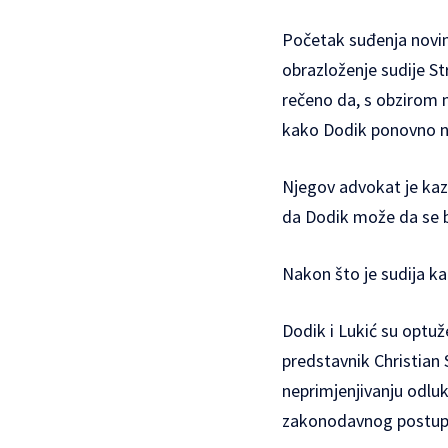
Početak suđenja novinar
obrazloženje sudije S
rečeno da, s obzirom n
kako Dodik ponovno nij
Njegov advokat je kaz
da Dodik može da se br
Nakon što je sudija k
Dodik i Lukić su optuže
predstavnik Christian
neprimjenjivanju odlu
zakonodavnog postup