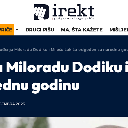
PRIČE
DRUGI PIŠU
MA, ŠTA KAŽETE
MIŠLJE
suđenja Miloradu Dodiku i Milošu Lukiću odgođen za narednu go
 Miloradu Dodiku i
ednu godinu
CEMBRA 2023.