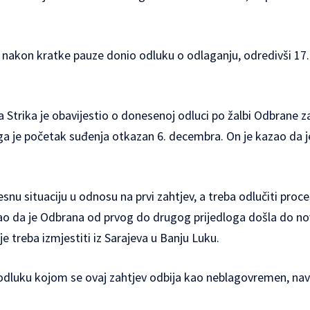
e nakon kratke pauze donio odluku o odlaganju, odredivši 17
a Strika je obavijestio o donesenoj odluci po žalbi Odbrane 
ga je
početak suđenja otkazan 6. decembra.
On je kazao da 
snu situaciju u odnosu na prvi zahtjev, a treba odlučiti pr
zao da je Odbrana od prvog do drugog prijedloga došla do no
e treba izmjestiti iz Sarajeva u Banju Luku.
e odluku kojom se ovaj zahtjev odbija kao neblagovremen, na