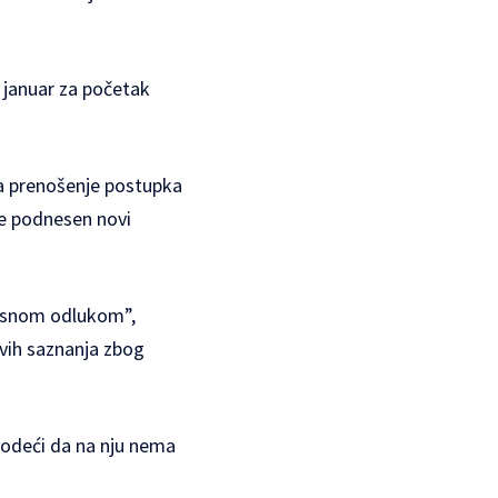
. januar za početak
za prenošenje postupka
je podnesen novi
ocesnom odlukom”,
vih saznanja zbog
vodeći da na nju nema