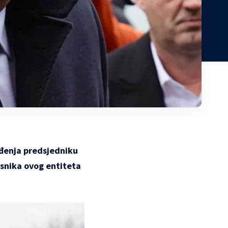
đenja predsjedniku
asnika ovog entiteta