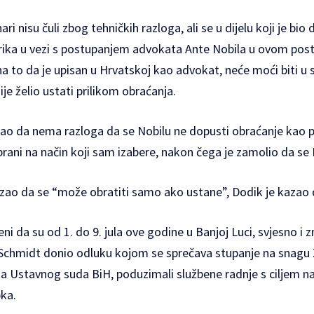
i nisu čuli zbog tehničkih razloga, ali se u dijelu koji je bio
trika u vezi s postupanjem advokata Ante Nobila u ovom post
a to da je upisan u Hrvatskoj kao advokat, neće moći biti u s
e želio ustati prilikom obraćanja.
ao da nema razloga da se Nobilu ne dopusti obraćanje kao p
ani na način koji sam izabere, nakon čega je zamolio da se 
azao da se “može obratiti samo ako ustane”, Dodik je kazao 
ni da su od 1. do 9. jula ove godine u Banjoj Luci, svjesno i zn
 Schmidt donio odluku kojom se sprečava stupanje na snagu
ka Ustavnog suda BiH, poduzimali službene radnje s ciljem n
ka.