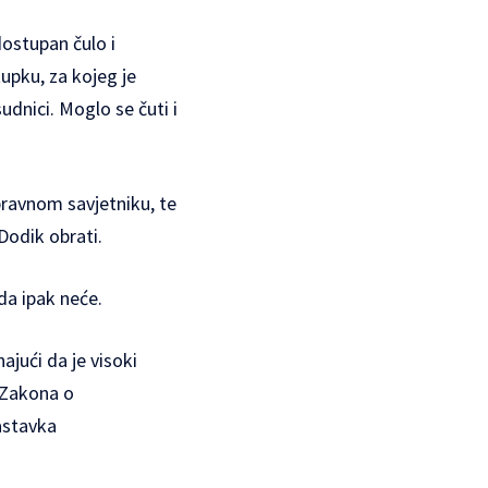
 dostupan čulo i
upku, za kojeg je
udnici. Moglo se čuti i
ravnom savjetniku, te
Dodik obrati.
da ipak neće.
ajući da je visoki
 Zakona o
astavka