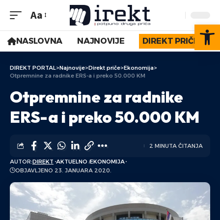
Aa
Op
NASLOVNA
NAJNOVIJE
DIREKT PRIČE
DIREKT PORTAL
>
Najnovije
>
Direkt priče
>
Ekonomija
>
Otpremnine za radnike ERS-a i preko 50.000 KM
Otpremnine za radnike
ERS-a i preko 50.000 KM
2 MINUTA ČITANJA
AUTOR:
DIREKT
AKTUELNO
EKONOMIJA
OBJAVLJENO 23. JANUARA 2020.