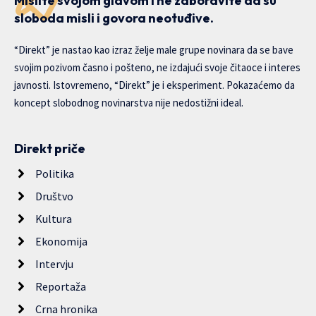
Mislite svojom glavom i ne zaboravite da su
sloboda misli i govora neotuđive.
“Direkt” je nastao kao izraz želje male grupe novinara da se bave
svojim pozivom časno i pošteno, ne izdajući svoje čitaoce i interes
javnosti. Istovremeno, “Direkt” je i eksperiment. Pokazaćemo da
koncept slobodnog novinarstva nije nedostižni ideal.
Direkt priče
Politika
Društvo
Kultura
Ekonomija
Intervju
Reportaža
Crna hronika