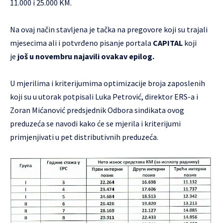
11.000 i 25.000 KM.
Na ovaj način stavljena je tačka na pregovore koji su trajali
mjesecima ali i potvrđeno pisanje portala
CAPITAL
koji
je
još u novembru najavili ovakav epilog.
U mjerilima i kriterijumima optimizacije broja zaposlenih
koji su u utorak potpisali Luka Petrović, direktor ERS-a i
Zoran Mićanović predsjednik Odbora sindikata ovog
preduzeća se navodi kako će se mjerila i kriterijumi
primjenjivati u pet distributivnih preduzeća.