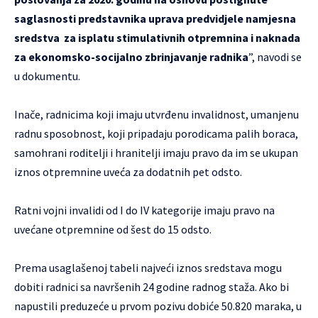
saglasnosti predstavnika uprava predvidjele namjesna
sredstva za isplatu stimulativnih otpremnina i naknada
za ekonomsko-socijalno zbrinjavanje radnika
”, navodi se
u dokumentu.
Inače, radnicima koji imaju utvrđenu invalidnost, umanjenu
radnu sposobnost, koji pripadaju porodicama palih boraca,
samohrani roditelji i hranitelji imaju pravo da im se ukupan
iznos otpremnine uveća za dodatnih pet odsto.
Ratni vojni invalidi od I do IV kategorije imaju pravo na
uvećane otpremnine od šest do 15 odsto.
Prema usaglašenoj tabeli najveći iznos sredstava mogu
dobiti radnici sa navršenih 24 godine radnog staža. Ako bi
napustili preduzeće u prvom pozivu dobiće 50.820 maraka, u