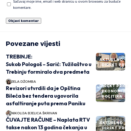
Sačuvaj moje ime, email i web stranicu u ovom browseru za buduće
komentare.
Povezane vijesti
TREBINJE:
AKTUELNO
Sukob Pologoš – Sarić: Tužilaštvo u
DIREKT PRIČ
Trebinju formiralo dva predmeta
JELA DŽOMBA
DIREKT PRIČE
Revizori utvrdili da je Opština
EKONOMIJA
Bileća bez tendera ugovorila
POLITIKA
asfaltiranje puta prema Paniku
NIKOLIJA BJELICA ŠKRIVAN
ČUVAJTE RAČUNE – Naplata RTV
AKTUELNO
takse nakon 13 godina čekanja u
DIREKT PRIČ