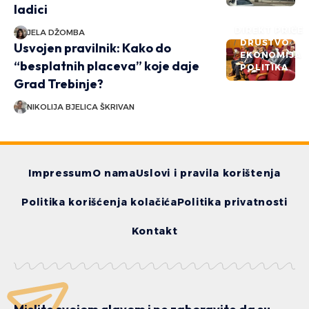
ladici
DIREKT PRIČE
JELA DŽOMBA
DRUŠTVO
Usvojen pravilnik: Kako do
EKONOMIJA
“besplatnih placeva” koje daje
POLITIKA
Grad Trebinje?
NIKOLIJA BJELICA ŠKRIVAN
Impressum
O nama
Uslovi i pravila korištenja
Politika korišćenja kolačića
Politika privatnosti
Kontakt