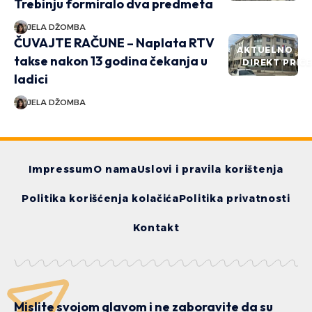
Trebinju formiralo dva predmeta
JELA DŽOMBA
ČUVAJTE RAČUNE – Naplata RTV
AKTUELNO
takse nakon 13 godina čekanja u
DIREKT PRIČ
ladici
JELA DŽOMBA
Impressum
O nama
Uslovi i pravila korištenja
Politika korišćenja kolačića
Politika privatnosti
Kontakt
Mislite svojom glavom i ne zaboravite da su