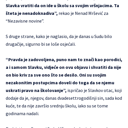
Slavka vratiti da on ide u školu sa svojim vršnjacima. Ta
šteta je nenadoknadiva”,
rekao je Nenad Mršević za
“Nezavisne novine”.
S druge strane, kako je naglasio, da je danas u Sudu bilo
drugačije, sigurno bi se loše osjećali.
“Pravda je zadovoljena, puno nam to znači kao porodici,
a i samom Slavku, vidjeće on ovu objavu i shvatiti da nije
on bio kriv za sve ono što se desilo. Oni su svojim
nezakonitim postupcima doveli do toga da se njemu
uskrati pravo na školovanje”,
ispričao je Slavkov otac, koji
dodaje da je, njegov, danas dvadesettrogodišnji sin, sada kod
kuće, te da nije završio srednju školu, iako su se tome
godinama nadali.