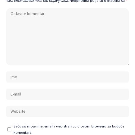
Vaša email adresa neće biti objavljivana.
Neophodna polja su označena sa
*
Sačuvaj moje ime, email i web stranicu u ovom browseru za buduće
komentare.