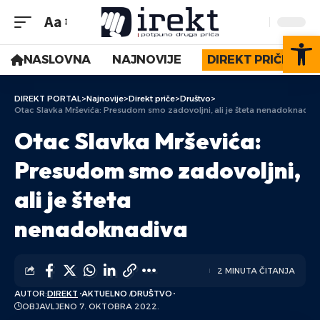
Aa
Op
NASLOVNA
NAJNOVIJE
DIREKT PRIČE
DIREKT PORTAL
>
Najnovije
>
Direkt priče
>
Društvo
>
Otac Slavka Mrševića: Presudom smo zadovoljni, ali je šteta nenadoknadiva
Otac Slavka Mrševića:
Presudom smo zadovoljni,
ali je šteta
nenadoknadiva
2 MINUTA ČITANJA
AUTOR:
DIREKT
AKTUELNO
DRUŠTVO
OBJAVLJENO 7. OKTOBRA 2022.