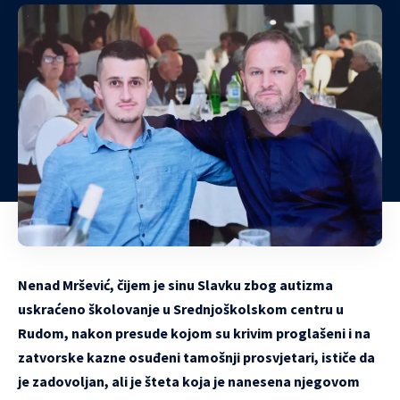
Nenad Mršević, čijem je sinu Slavku zbog autizma
uskraćeno školovanje u Srednjoškolskom centru u
Rudom, nakon presude kojom su krivim proglašeni i na
zatvorske kazne osuđeni tamošnji prosvjetari, ističe da
je zadovoljan, ali je šteta koja je nanesena njegovom