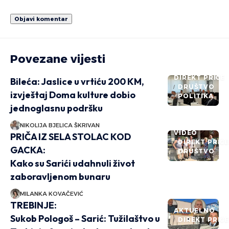
Povezane vijesti
DIREKT PRIČE
Bileća: Jaslice u vrtiću 200 KM,
DRUŠTVO
izvještaj Doma kulture dobio
POLITIKA
jednoglasnu podršku
NIKOLIJA BJELICA ŠKRIVAN
VIDEO
PRIČA IZ SELA STOLAC KOD
DIREKT PRIČ
GACKA:
DRUŠTVO
Kako su Sarići udahnuli život
zaboravljenom bunaru
MILANKA KOVAČEVIĆ
TREBINJE:
AKTUELNO
Sukob Pologoš – Sarić: Tužilaštvo u
DIREKT PRIČ