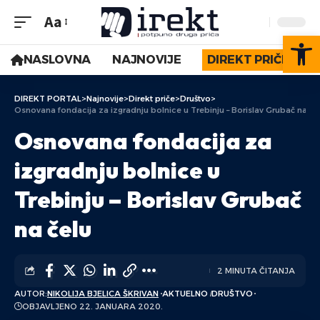
Aa
Op
NASLOVNA
NAJNOVIJE
DIREKT PRIČE
DIREKT PORTAL
>
Najnovije
>
Direkt priče
>
Društvo
>
Osnovana fondacija za izgradnju bolnice u Trebinju – Borislav Grubač na če
Osnovana fondacija za
izgradnju bolnice u
Trebinju – Borislav Grubač
na čelu
2 MINUTA ČITANJA
AUTOR:
NIKOLIJA BJELICA ŠKRIVAN
AKTUELNO
DRUŠTVO
OBJAVLJENO 22. JANUARA 2020.