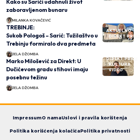
Kako su Sarići udahnuli život
zaboravljenom bunaru
MILANKA KOVAČEVIĆ
TREBINJE:
AKTUELNO
Sukob Pologoš – Sarić: Tužilaštvo u
DIREKT PRIČ
Trebinju formiralo dva predmeta
JELA DŽOMBA
DIREKT PRIČE
Marko Milošević za Direkt: U
KULTURA
Dučićevom gradu stihovi imaju
VIDEO
posebnu težinu
JELA DŽOMBA
Impressum
O nama
Uslovi i pravila korištenja
Politika korišćenja kolačića
Politika privatnosti