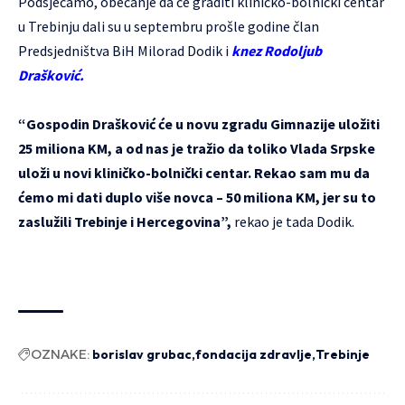
Podsjećamo, obećanje da će graditi kliničko-bolnički centar
u Trebinju dali su u septembru prošle godine član
Predsjedništva BiH Milorad Dodik i
knez Rodoljub
Drašković.
“Gospodin Drašković će u novu zgradu Gimnazije uložiti
25 miliona KM, a od nas je tražio da toliko Vlada Srpske
uloži u novi kliničko-bolnički centar. Rekao sam mu da
ćemo mi dati duplo više novca – 50 miliona KM, jer su to
zaslužili Trebinje i Hercegovina”,
rekao je tada Dodik.
OZNAKE:
borislav grubac
fondacija zdravlje
Trebinje