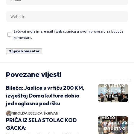
Sačuvaj moje ime, email i web stranicu u ovom browseru za buduće
komentare.
Povezane vijesti
DIREKT PRIČE
DRUŠTVO
Bileća: Jaslice u vrtiću 200 KM,
POLITIKA
izvještaj Doma kulture dobio
VIDEO
jednoglasnu podršku
NIKOLIJA BJELICA ŠKRIVAN
VIDEO
PRIČA IZ SELA STOLAC KOD
DIREKT PRIČ
GACKA:
DRUŠTVO