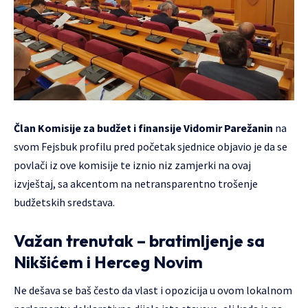
Član Komisije za budžet i finansije Vidomir Parežanin
na
svom Fejsbuk profilu pred početak sjednice objavio je da se
povlači iz ove komisije te iznio niz zamjerki na ovaj
izvještaj, sa akcentom na netransparentno trošenje
budžetskih sredstava.
Važan trenutak – bratimljenje sa
Nikšićem i Herceg Novim
Ne dešava se baš često da vlast i opozicija u ovom lokalnom