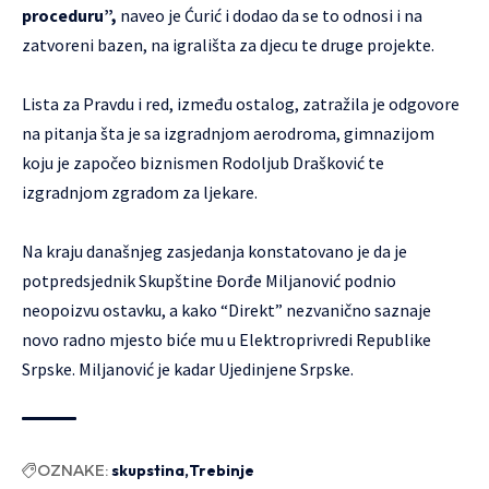
proceduru”,
naveo je Ćurić i dodao da se to odnosi i na
zatvoreni bazen, na igrališta za djecu te druge projekte.
Lista za Pravdu i red, između ostalog, zatražila je odgovore
na pitanja šta je sa izgradnjom aerodroma, gimnazijom
koju je započeo biznismen Rodoljub Drašković te
izgradnjom zgradom za ljekare.
Na kraju današnjeg zasjedanja konstatovano je da je
potpredsjednik Skupštine Đorđe Miljanović podnio
neopoizvu ostavku, a kako “Direkt” nezvanično saznaje
novo radno mjesto biće
mu
u Elektroprivredi Republike
Srpske. Miljanović je kadar Ujedinjene Srpske.
OZNAKE:
skupstina
Trebinje