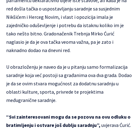
parlamentu deklarativno dijele iste stavove, ali kada je na
red došla tačka o uspostavljanju saradnje sa susjednim
Nikšićem i Herceg Novim, i vlast i opozicija imala je
zajedničko oduševljenje i potrebu da istaknu koliko im je
tako nešto bitno. Gradonačenik Trebnja Mirko Ćurić
naglasio je da je ova tačka veoma važna, pa je zato i
naknadno dodao na dnevni red.
U obrazloženju je naveo da je u pitanju samo formalizacija
saradnje koja već postoji sa građanima ova dva grada. Dodao
je da se ovim stvara mogućnost za dodatnu saradnju u
oblasti kulture, sporta, privrede te projektima
međugranične saradnje.
“Svi zainteresovani mogu da se pozovu na ovu odluku o
bratimljenju i ostvare još dublju saradnju”,
uvjerava Ćurić.