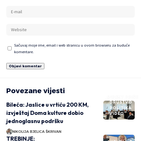
Sačuvaj moje ime, email i web stranicu u ovom browseru za buduće
komentare.
Povezane vijesti
DIREKT PRIČE
DRUŠTVO
Bileća: Jaslice u vrtiću 200 KM,
POLITIKA
izvještaj Doma kulture dobio
VIDEO
jednoglasnu podršku
NIKOLIJA BJELICA ŠKRIVAN
TREBINJE: