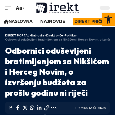
Aa
Op
NASLOVNA
NAJNOVIJE
DIREKT PRIČE
DIREKT PORTAL
>
Najnovije
>
Direkt priče
>
Politika
>
Odbornici oduševljeni bratimljenjem sa Nikšićem i Herceg Novim, o izvršenju 
Odbornici oduševljeni
bratimljenjem sa Nikšićem
i Herceg Novim, o
izvršenju budžeta za
prošlu godinu ni riječi
7 MINUTA ČITANJA