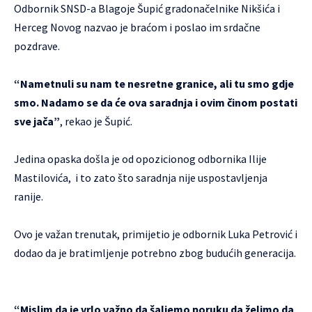
Odbornik SNSD-a Blagoje Šupić gradonačelnike Nikšića i
Herceg Novog nazvao je braćom i poslao im srdačne
pozdrave.
“Nametnuli su nam te nesretne granice, ali tu smo gdje
smo. Nadamo se da će ova saradnja i ovim činom postati
sve jača”
, rekao je Šupić.
Jedina opaska došla je od opozicionog odbornika Ilije
Mastilovića, i to zato što saradnja nije uspostavljenja
ranije.
Ovo je važan trenutak, primijetio je odbornik Luka Petrović i
dodao da je bratimljenje potrebno zbog budućih generacija.
“Mislim da je vrlo važno da šaljemo poruku da želimo da