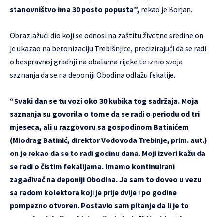
stanovništvo ima 30 posto popusta”,
rekao je Borjan.
Obrazlažući dio koji se odnosi na zaštitu životne sredine on
je ukazao na betonizaciju Trebišnjice, precizirajući da se radi
o bespravnoj gradnji na obalama rijeke te iznio svoja
saznanja da se na deponiji Obodina odlažu fekalije.
“Svaki dan se tu vozi oko 30 kubika tog sadržaja. Moja
saznanja su govorila o tome da se radi o periodu od tri
mjeseca, ali u razgovoru sa gospodinom Batinićem
(Miodrag Batinić, direktor Vodovoda Trebinje, prim. aut.)
on je rekao da se to radi godinu dana. Moji izvori kažu da
se radi o čistim fekalijama. Imamo kontinuirani
zagađivač na deponiji Obodina. Ja sam to doveo u vezu
sa radom kolektora koji je prije dvije i po godine
pompezno otvoren. Postavio sam pitanje da li je to