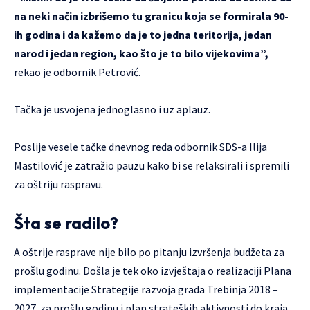
na neki način izbrišemo tu granicu koja se formirala 90-
ih godina i da kažemo da je to jedna teritorija, jedan
narod i jedan region, kao što je to bilo vijekovima”,
rekao je odbornik Petrović.
Tačka je usvojena jednoglasno i uz aplauz.
Poslije vesele tačke dnevnog reda odbornik SDS-a Ilija
Mastilović je zatražio pauzu kako bi se relaksirali i spremili
za oštriju raspravu.
Šta se radilo?
A oštrije rasprave nije bilo po pitanju izvršenja budžeta za
prošlu godinu. Došla je tek oko izvještaja o realizaciji Plana
implementacije Strategije razvoja grada Trebinja 2018 –
2027 za prošlu godinu i plan strateških aktivnosti do kraja