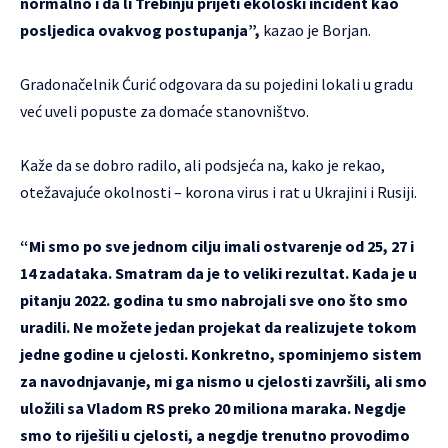
normalno i da li Trebinju prijeti ekološki incident kao
posljedica ovakvog postupanja”,
kazao je Borjan.
Gradonačelnik Ćurić odgovara da su pojedini lokali u gradu
već uveli popuste za domaće stanovništvo.
Kaže da se dobro radilo, ali podsjeća na, kako je rekao,
otežavajuće okolnosti – korona virus i rat u Ukrajini i Rusiji.
“Mi smo po sve jednom cilju imali ostvarenje od 25, 27 i
14 zadataka. Smatram da je to veliki rezultat. Kada je u
pitanju 2022. godina tu smo nabrojali sve ono što smo
uradili. Ne možete jedan projekat da realizujete tokom
jedne godine u cjelosti. Konkretno, spominjemo sistem
za navodnjavanje, mi ga nismo u cjelosti završili, ali smo
uložili sa Vladom RS preko 20 miliona maraka. Negdje
smo to riješili u cjelosti, a negdje trenutno provodimo