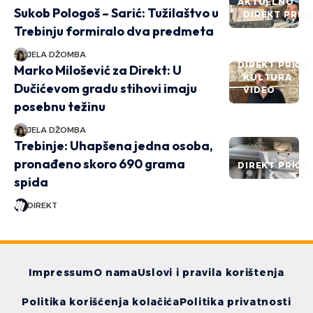
AKTUELNO
Sukob Pologoš – Sarić: Tužilaštvo u
DIREKT PRIČ
Trebinju formiralo dva predmeta
JELA DŽOMBA
DIREKT PRIČE
Marko Milošević za Direkt: U
KULTURA
Dučićevom gradu stihovi imaju
VIDEO
posebnu težinu
JELA DŽOMBA
Trebinje: Uhapšena jedna osoba,
pronađeno skoro 690 grama
DIREKT PRIČE
spida
DIREKT
Impressum
O nama
Uslovi i pravila korištenja
Politika korišćenja kolačića
Politika privatnosti