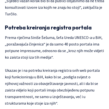
„Sljedeći važan korak bio bi da publici objasnimo da ne treba
konsultovati izvore iza kojih ne znaju ko stoji“, zaključila je
Turčilo.
Potreba kreiranja registra portala
Prema riječima Siniše Šešuma, šefa Ureda UNESCO-a u BiH,
„poražavajuća činjenica“ je da samo 40 posto portala ima
potpune impressume, odnosno da se „kroz njih može vidjeti
ko zaista stoji iza tih medija“.
Ukazao je i na potrebu kreiranja registra svih web portala
koji funkcioniraju u BiH, kako bi se „podigla svijest o
njihovoj važnosti za obavještavanje javnosti, ali i da bi se
zaista vidjelo koji portali imaju obezbijeđenu potpunu
transparentnost, ne samo u izvještavanju, već i u
strukturama koje stoje iza njih“.