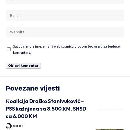
Sačuvaj moje ime, email i web stranicu u ovom browseru za buduće
komentare.
Povezane vijesti
Кoalicija Draško Stanivuković –
PSS kažnjena sa 8.500 КM, SNSD
DRUGI PIŠU
sa 6.000 KM
DIREKT