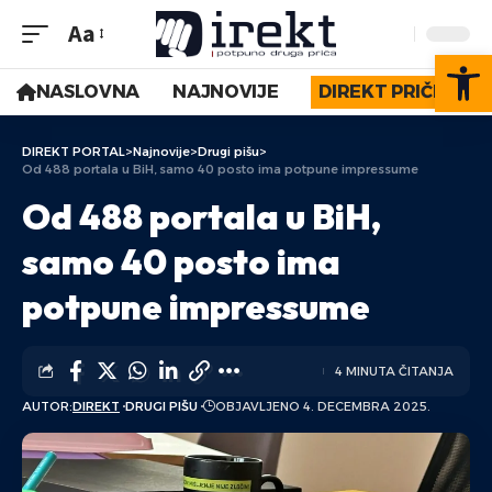
Aa
Op
NASLOVNA
NAJNOVIJE
DIREKT PRIČE
DIREKT PORTAL
>
Najnovije
>
Drugi pišu
>
Od 488 portala u BiH, samo 40 posto ima potpune impressume
Od 488 portala u BiH,
samo 40 posto ima
potpune impressume
4 MINUTA ČITANJA
AUTOR:
DIREKT
DRUGI PIŠU
OBJAVLJENO 4. DECEMBRA 2025.