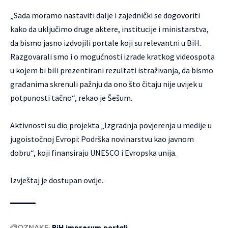
„Sada moramo nastaviti dalje i zajednički se dogovoriti
kako da uključimo druge aktere, institucije i ministarstva,
da bismo jasno izdvojili portale koji su relevantni u BiH.
Razgovarali smo i o mogućnosti izrade kratkog videospota
u kojem bi bili prezentirani rezultati istraživanja, da bismo
građanima skrenuli pažnju da ono što čitaju nije uvijek u
potpunosti tačno“, rekao je Šešum.
Aktivnosti su dio projekta „Izgradnja povjerenja u medije u
jugoistočnoj Evropi: Podrška novinarstvu kao javnom
dobru“, koji finansiraju UNESCO i Evropska unija.
Izvještaj je dostupan
ovdje
.
OZNAKE:
BiH
impresum
portali