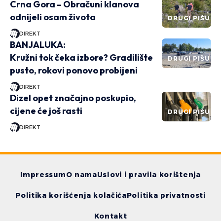
Crna Gora – Obračuni klanova
odnijeli osam života
DRUGI PIŠU
DIREKT
BANJALUKA:
Kružni tok čeka izbore? Gradilište
DRUGI PIŠU
pusto, rokovi ponovo probijeni
DIREKT
Dizel opet značajno poskupio,
cijene će još rasti
DRUGI PIŠU
DIREKT
Impressum
O nama
Uslovi i pravila korištenja
Politika korišćenja kolačića
Politika privatnosti
Kontakt