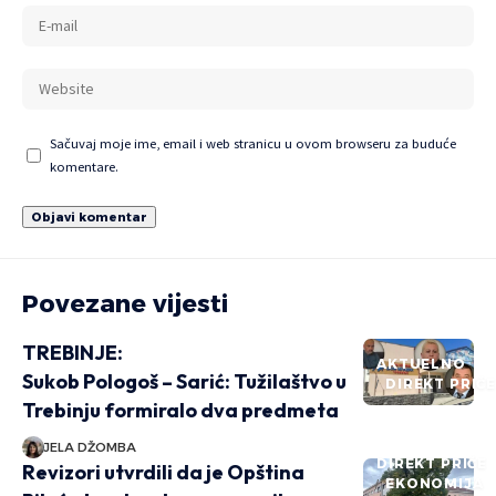
Sačuvaj moje ime, email i web stranicu u ovom browseru za buduće
komentare.
Povezane vijesti
TREBINJE:
AKTUELNO
Sukob Pologoš – Sarić: Tužilaštvo u
DIREKT PRIČ
Trebinju formiralo dva predmeta
JELA DŽOMBA
DIREKT PRIČE
Revizori utvrdili da je Opština
EKONOMIJA