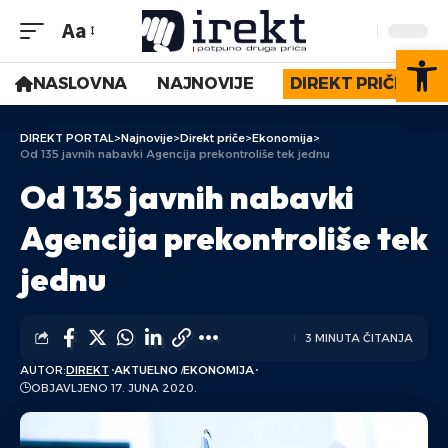
Aa
Op
NASLOVNA
NAJNOVIJE
DIREKT PRIČE
DIREKT PORTAL
>
Najnovije
>
Direkt priče
>
Ekonomija
>
Od 135 javnih nabavki Agencija prekontroliše tek jednu
Od 135 javnih nabavki
Agencija prekontroliše tek
jednu
3 MINUTA ČITANJA
AUTOR:
DIREKT
AKTUELNO
EKONOMIJA
OBJAVLJENO 17. JUNA 2020.