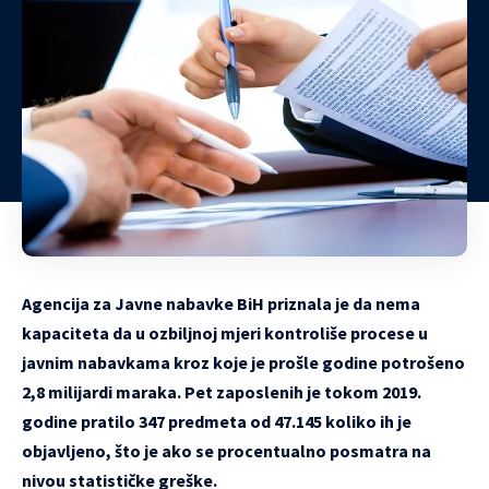
Agencija za Javne nabavke BiH priznala je da nema
kapaciteta da u ozbiljnoj mjeri kontroliše procese u
javnim nabavkama kroz koje je prošle godine potrošeno
2,8 milijardi maraka. Pet zaposlenih je tokom 2019.
godine pratilo 347 predmeta od 47.145 koliko ih je
objavljeno, što je ako se procentualno posmatra na
nivou statističke greške.