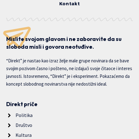
Kontakt
Mislite svojom glavom i ne zaboravite da su
sloboda misli i govora neotuđive.
“Direkt” je nastao kao izraz želje male grupe novinara da se bave
svojim pozivom časno i pošteno, ne izdajući svoje čitaoce i interes
javnosti. Istovremeno, “Direkt” je i eksperiment. Pokazaćemo da
koncept slobodnog novinarstva nije nedostižni ideal.
Direkt priče
Politika
Društvo
Kultura