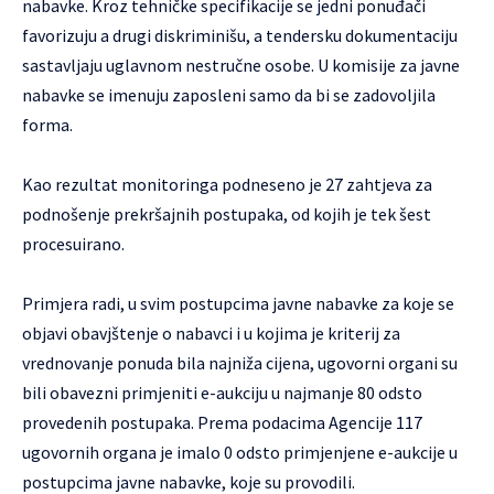
nabavke. Kroz tehničke specifikacije se jedni ponuđači
favorizuju a drugi diskriminišu, a tendersku dokumentaciju
sastavljaju uglavnom nestručne osobe. U komisije za javne
nabavke se imenuju zaposleni samo da bi se zadovoljila
forma.
Kao rezultat monitoringa podneseno je 27 zahtjeva za
podnošenje prekršajnih postupaka, od kojih je tek šest
procesuirano.
Primjera radi, u svim postupcima javne nabavke za koje se
objavi obavjštenje o nabavci i u kojima je kriterij za
vrednovanje ponuda bila najniža cijena, ugovorni organi su
bili obavezni primjeniti e-aukciju u najmanje 80 odsto
provedenih postupaka. Prema podacima Agencije 117
ugovornih organa je imalo 0 odsto primjenjene e-aukcije u
postupcima javne nabavke, koje su provodili.