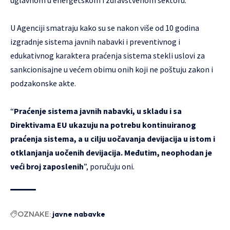
uglavnom u energetskom i zdravstvenom sektoru.
U Agenciji smatraju kako su se nakon više od 10 godina
izgradnje sistema javnih nabavki i preventivnog i
edukativnog karaktera praćenja sistema stekli uslovi za
sankcionisajne u većem obimu onih koji ne poštuju zakon i
podzakonske akte.
“
Praćenje sistema javnih nabavki, u skladu i sa
Direktivama EU ukazuju na potrebu kontinuiranog
praćenja sistema, a u cilju uočavanja devijacija u istom i
otklanjanja uočenih devijacija. Međutim, neophodan je
veći broj zaposlenih
”, poručuju oni.
OZNAKE:
javne nabavke