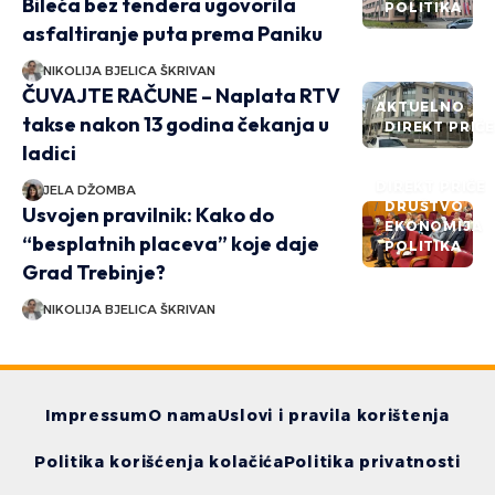
Bileća bez tendera ugovorila
POLITIKA
asfaltiranje puta prema Paniku
NIKOLIJA BJELICA ŠKRIVAN
ČUVAJTE RAČUNE – Naplata RTV
AKTUELNO
takse nakon 13 godina čekanja u
DIREKT PRIČ
ladici
DIREKT PRIČE
JELA DŽOMBA
DRUŠTVO
Usvojen pravilnik: Kako do
EKONOMIJA
“besplatnih placeva” koje daje
POLITIKA
Grad Trebinje?
NIKOLIJA BJELICA ŠKRIVAN
Impressum
O nama
Uslovi i pravila korištenja
Politika korišćenja kolačića
Politika privatnosti