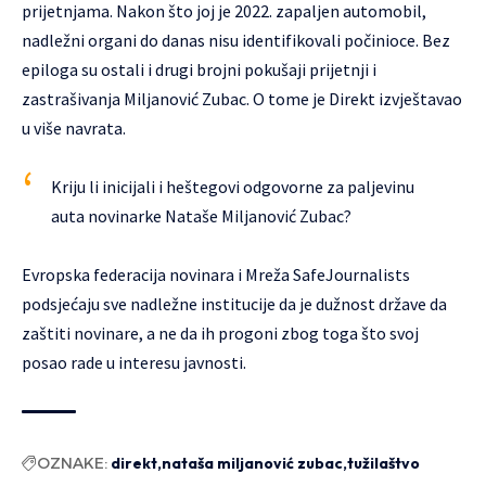
prijetnjama. Nakon što joj je 2022. zapaljen automobil,
nadležni organi do danas nisu identifikovali počinioce. Bez
epiloga su ostali i drugi brojni pokušaji prijetnji i
zastrašivanja Miljanović Zubac. O tome je Direkt izvještavao
u više navrata.
Kriju li inicijali i heštegovi odgovorne za paljevinu
auta novinarke Nataše Miljanović Zubac?
Evropska federacija novinara i Mreža SafeJournalists
podsjećaju sve nadležne institucije da je dužnost države da
zaštiti novinare, a ne da ih progoni zbog toga što svoj
posao rade u interesu javnosti.
OZNAKE:
direkt
nataša miljanović zubac
tužilaštvo