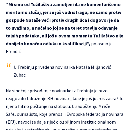
“Mi smo od Tužilaštva zamoljeni da ne komentarišemo
meritorno slučaj, jer se još vodi istraga, ne samo protiv
gospođe Nataše već i protiv drugih lica i dogovor je da
to uvažimo, a načelno joj se na teret stavlja odavanje
tajnih podataka, ali još u ovom momentu Tužilaštvo nije
donijelo konačnu odluku o kvalifikaciji”,
pojasnio je
Efendić.
U Trebinju privedena novinarka Nataša Miljanović
Zubac
Na sinoćnje privođenje novinarke iz Trebinja je brzo
reagovalo Udruženje BH novinari, koje je još jutros zatražilo
njeno hitno puštanje na slobodu. U saopštenju Mreže
SafeJournalists, koje prenosi i Evropska federacija novinara
(EFJ), navodi se da je riječ o ozbiljnom institucionalnom
pritisku i zastrašivanju koje ugrožava pravo novinarke na