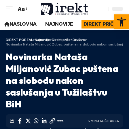
Aa
Op
NASLOVNA
NAJNOVIJE
DIREKT PRIČE
DIREKT PORTAL
>
Najnovije
>
Direkt priče
>
Društvo
>
Novinarka Nataša Miljanović Zubac puštena na slobodu nakon saslušanja u 
Novinarka Nataša
Miljanović Zubac puštena
na slobodu nakon
saslušanja u Tužilaštvu
BiH
3 MINUTA ČITANJA