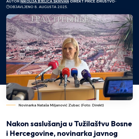
AUTOR:
NIKOLIJA BJELICA ŠKRIVAN
DIREKT PRIČE
DRUŠTVO
OBJAVLJENO 8. AUGUSTA 2025.
Novinarka Nataša Miljanović Zubac (Foto: Direkt)
Nakon saslušanja u Tužilaštvu Bosne
i Hercegovine, novinarka javnog