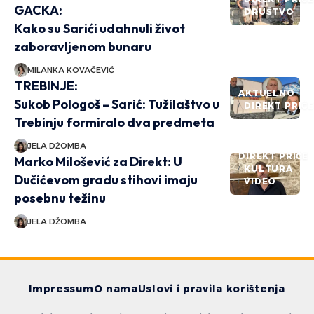
GACKA:
DRUŠTVO
Kako su Sarići udahnuli život
zaboravljenom bunaru
MILANKA KOVAČEVIĆ
TREBINJE:
AKTUELNO
Sukob Pologoš – Sarić: Tužilaštvo u
DIREKT PRIČ
Trebinju formiralo dva predmeta
JELA DŽOMBA
DIREKT PRIČE
Marko Milošević za Direkt: U
KULTURA
Dučićevom gradu stihovi imaju
VIDEO
posebnu težinu
JELA DŽOMBA
Impressum
O nama
Uslovi i pravila korištenja