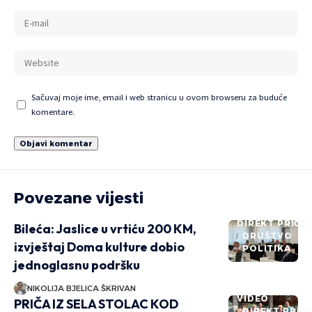
Sačuvaj moje ime, email i web stranicu u ovom browseru za buduće
komentare.
Povezane vijesti
DIREKT PRIČE
Bileća: Jaslice u vrtiću 200 KM,
DRUŠTVO
izvještaj Doma kulture dobio
POLITIKA
jednoglasnu podršku
NIKOLIJA BJELICA ŠKRIVAN
VIDEO
PRIČA IZ SELA STOLAC KOD
DIREKT PRIČ