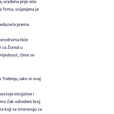
, urađena prije više
 firma, ocijenjena je
 preduzeće prema
 aerodroma biće
 za Žurnal u
rijednost, čime se
Trebinju, iako ni ovaj
stoje inicijative i
smo čak određeni broj
ra koji se interesuju za