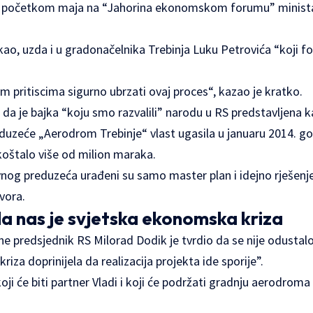
je početkom maja na “Jahorina ekonomskom forumu” minista
kao, uzda i u gradonačelnika Trebinja Luku Petrovića “koji fo
 pritiscima sigurno ubrzati ovaj proces“, kazao je kratko.
 da je bajka “koju smo razvalili” narodu u RS predstavljena ka
preduzeće „Aerodrom Trebinje“ vlast ugasila u januaru 2014. go
koštalo više od milion maraka.
vnog preduzeća urađeni su samo master plan i idejno rješen
ovora.
la nas je svjetska ekonomska kriza
 predsjednik RS Milorad Dodik je tvrdio da se nije odustalo 
iza doprinijela da realizacija projekta ide sporije”.
oji će biti partner Vladi i koji će podržati gradnju aerodrom