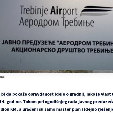
ital
 bi da pokaže opravdanost ideje o gradnji, iako je vlas
014. godine. Tokom petogodišnjeg rada javnog preduzeća
llion KM, a urađeni su samo master plan i idejno rješenj