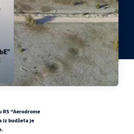
t u RS “Aerodrome
 iz budžeta je
e.