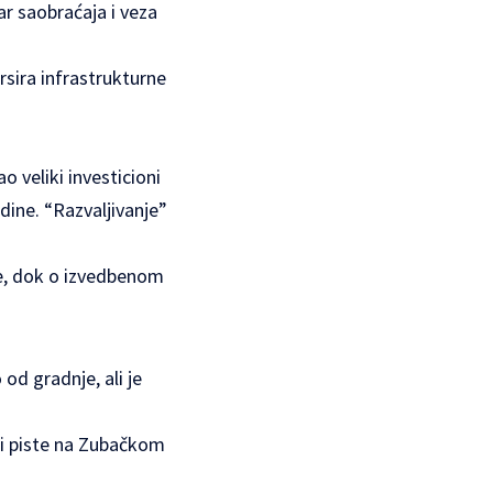
r saobraćaja i veza
rsira infrastrukturne
o veliki investicioni
dine. “Razvaljivanje”
je, dok o izvedbenom
od gradnje, ali je
a i piste na Zubačkom