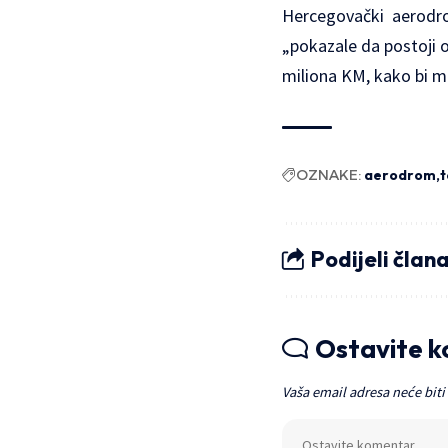
Hercegovački aerodrom 
„pokazale da postoji 
miliona KM, kako bi m
OZNAKE:
aerodrom
t
Podijeli član
Ostavite 
Vaša email adresa neće biti