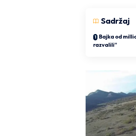
Sadržaj
Bajka od mill
razvalili”