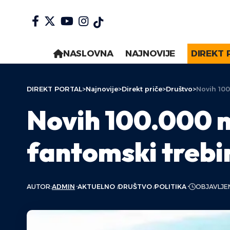
NASLOVNA
NAJNOVIJE
DIREKT 
DIREKT PORTAL
>
Najnovije
>
Direkt priče
>
Društvo
>
Novih 100
Novih 100.000 ni
fantomski trebi
AUTOR:
ADMIN
AKTUELNO
DRUŠTVO
POLITIKA
OBJAVLJEN