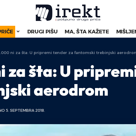
PRIČE
DRUGI PIŠU
MA, ŠTA KAŽETE
MIŠLJE
.000 ni za šta: U pripremi tender za fantomski trebinjski aerodr
 za šta: U priprem
njski aerodrom
O 5. SEPTEMBRA 2018.