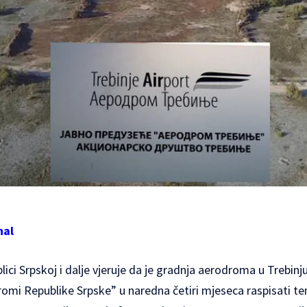
nal
lici Srpskoj i dalje vjeruje da je gradnja aerodroma u Trebinju
romi Republike Srpske” u naredna četiri mjeseca raspisati t