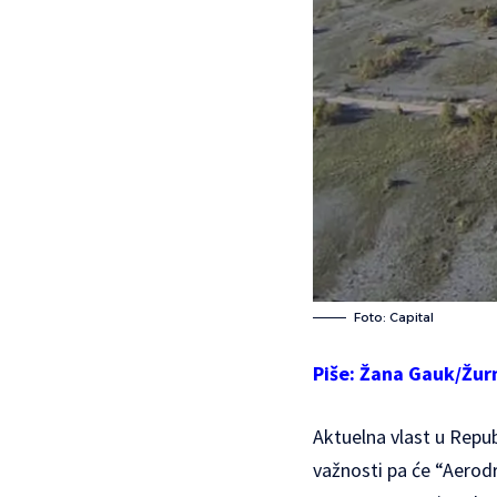
Foto: Capital
Piše: Žana Gauk/
Žur
Aktuelna vlast u Repub
važnosti pa će “Aerod