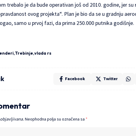
trebalo je da bude operativan još od 2010. godine, jer su r
opravdanost ovog projekta“. Plan je bio da se u gradnju aer
ogao, samo u prvoj fazi, da prima 250.000 putnika godišnje.
enderi
Trebinje
vlada rs
ak
Facebook
Twitter
komentar
 objavljivana.
Neophodna polja su označena sa
*