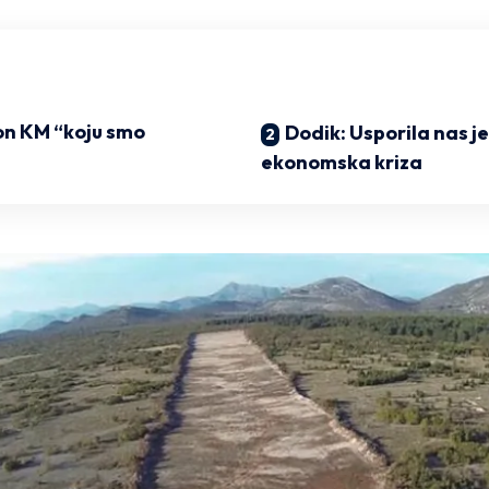
ion KM “koju smo
Dodik: Usporila nas j
ekonomska kriza