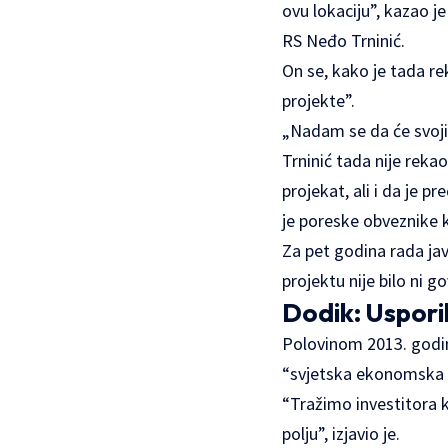
ovu lokaciju”, kazao 
RS Neđo Trninić.
On se, kako je tada re
projekte”.
„Nadam se da će svojim
Trninić tada nije rekao
projekat, ali i da je 
je poreske obveznike 
Za pet godina rada ja
projektu nije bilo ni g
Dodik: Uspori
Polovinom 2013. godine
“svjetska ekonomska kr
“Tražimo investitora k
polju”, izjavio je.