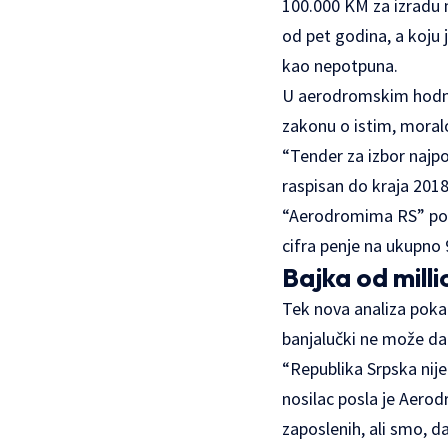
100.000 KM za izradu n
od pet godina, a koju 
kao nepotpuna.
U aerodromskim hodnic
zakonu o istim, moralo
“Tender za izbor najpo
raspisan do kraja 201
“Aerodromima RS” pono
cifra penje na ukupno
Bajka od milli
Tek nova analiza poka
banjalučki ne može da 
“Republika Srpska nije
nosilac posla je Aero
zaposlenih, ali smo, da