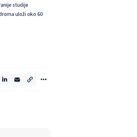
anije studije
odroma uloži oko 60