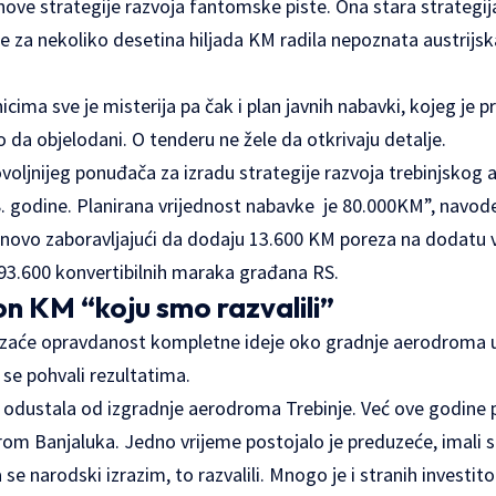
ove strategije razvoja fantomske piste. Ona stara strategija
je za nekoliko desetina hiljada KM radila nepoznata austrijska
ima sve je misterija pa čak i plan javnih nabavki, kojeg je
 da objelodani. O tenderu ne žele da otkrivaju detalje.
voljnijeg ponuđača za izradu strategije razvoja trebinjskog
8. godine. Planirana vrijednost nabavke je 80.000KM”, navode
vo zaboravljajući da dodaju 13.600 KM poreza na dodatu v
 93.600 konvertibilnih maraka građana RS.
on KM “koju smo razvalili”
zaće opravdanost kompletne ideje oko gradnje aerodroma u 
se pohvali rezultatima.
 odustala od izgradnje aerodroma Trebinje. Već ove godine po
drom Banjaluka. Jedno vrijeme postojalo je preduzeće, imali 
 se narodski izrazim, to razvalili. Mnogo je i stranih investito