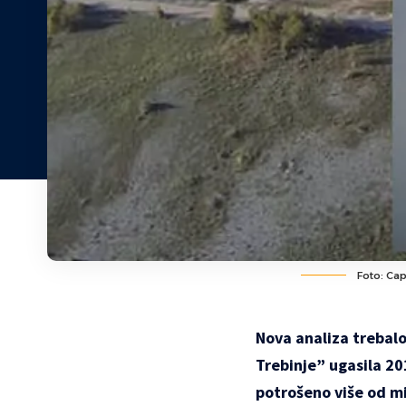
Foto: Cap
Nova analiza trebalo
Trebinje” ugasila 2
potrošeno više od mi