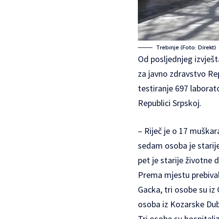
Trebinje (Foto: Direkt)
Od posljednjeg izvješta
za javno zdravstvo Re
testiranje 697 laborat
Republici Srpskoj.
– Riječ je o 17 muškar
sedam osoba je starije
pet je starije životne 
Prema mjestu prebivali
Gacka, tri osobe su iz 
osoba iz Kozarske Dub
Tri osobe su hospitali