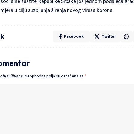
i socijalne zaštite Republike Srpske još jednom podsjeća gr
mjera u cilju suzbijanja širenja novog virusa korona.
ak
Facebook
Twitter
komentar
 objavljivana.
Neophodna polja su označena sa
*