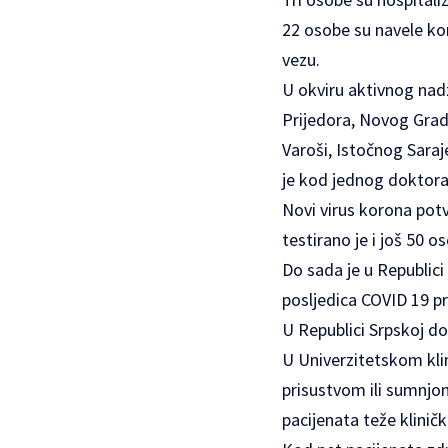
22 osobe su navele ko
vezu.
U okviru aktivnog nadz
Prijedora, Novog Grada
Varoši, Istočnog Saraje
je kod jednog doktora 
Novi virus korona potv
testirano je i još 50 os
Do sada je u Republici
posljedica COVID 19 p
U Republici Srpskoj d
U Univerzitetskom kli
prisustvom ili sumnjom
pacijenata teže kliničk