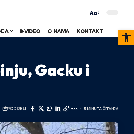
Aa
Op
NJA
VIDEO
O NAMA
KONTAKT
inju, Gacku i
PODIJELI
5 MINUTA ČITANJA