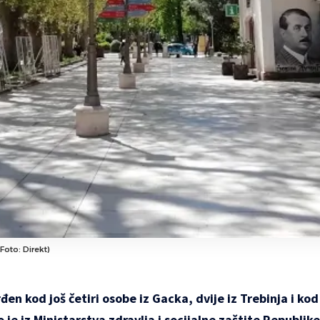
Foto: Direkt)
đen kod još četiri osobe iz Gacka, dvije iz Trebinja i ko
je iz Ministarstva zdravlja i socijalne zaštite Republik