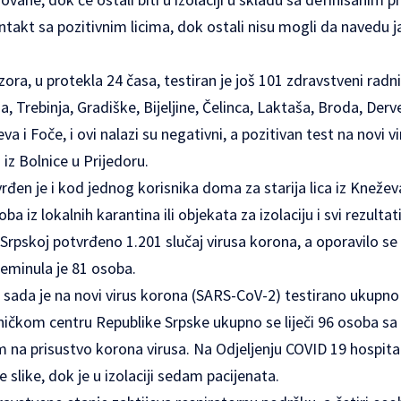
ntakt sa pozitivnim licima, dok ostali nisu mogli da navedu 
ora, u protekla 24 časa, testiran je još 101 zdravstveni radni
, Trebinja, Gradiške, Bijeljine, Čelinca, Laktaša, Broda, Derv
va i Foče, i ovi nalazi su negativni, a pozitivan test na novi
iz Bolnice u Prijedoru.
rđen je i kod jednog korisnika doma za starija lica iz Knežev
oba iz lokalnih karantina ili objekata za izolaciju i svi rezulta
 Srpskoj potvrđeno 1.201 slučaj virusa korona, a oporavilo s
reminula je 81 osoba.
o sada je na novi virus korona (SARS-CoV-2) testirano ukupno
ničkom centru Republike Srpske ukupno se liječi 96 osoba s
 na prisustvo korona virusa. Na Odjeljenju COVID 19 hospita
e slike, dok je u izolaciji sedam pacijenata.