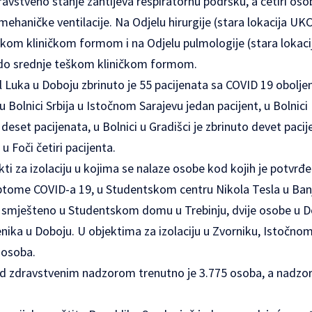
avstveno stanje zahtijeva respiratornu podršku, a četiri oso
aničke ventilacije. Na Odjelu hirurgije (stara lokacija UKC)
kom kliničkom formom i na Odjelu pulmologije (stara lokaci
 do srednje teškom kliničkom formom.
l Luka u Doboju zbrinuto je 55 pacijenata sa COVID 19 oboljen
u Bolnici Srbija u Istočnom Sarajevu jedan pacijent, u Bolnic
deset pacijenata, u Bolnici u Gradišci je zbrinuto devet pacij
u Foči četiri pacijenta.
kti za izolaciju u kojima se nalaze osobe kod kojih je potvrđe
tome COVID-a 19, u Studentskom centru Nikola Tesla u Banja
 smješteno u Studentskom domu u Trebinju, dvije osobe u Do
nika u Doboju. U objektima za izolaciju u Zvorniku, Istočnom
 osoba.
od zdravstvenim nadzorom trenutno je 3.775 osoba, a nadzor