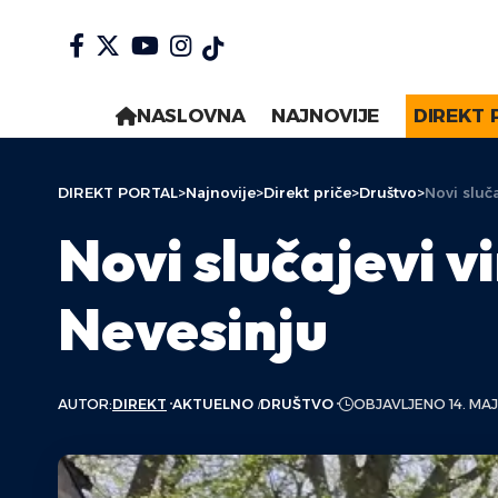
NASLOVNA
NAJNOVIJE
DIREKT 
DIREKT PORTAL
>
Najnovije
>
Direkt priče
>
Društvo
>
Novi sluč
Novi slučajevi v
Nevesinju
AUTOR:
DIREKT
AKTUELNO
DRUŠTVO
OBJAVLJENO 14. MAJ