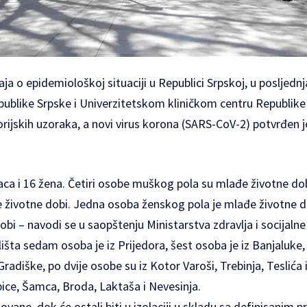
ja o epidemiološkoj situaciji u Republici Srpskoj, u posljednj
publike Srpske i Univerzitetskom kliničkom centru Republike 
orijskih uzoraka, a novi virus korona (SARS-CoV-2) potvrđen 
aca i 16 žena. Četiri osobe muškog pola su mlađe životne dobi
 životne dobi. Јedna osoba ženskog pola je mlađe životne dob
dobi – navodi se u saopštenju Ministarstva zdravlja i socijalne
šta sedam osoba je iz Prijedora, šest osoba je iz Banjaluke, 
Gradiške, po dvije osobe su iz Kotor Varoši, Trebinja, Teslića 
ice, Šamca, Broda, Laktaša i Nevesinja.
zovane, dok će ostali biti u izolaciji u skladu sa definisani