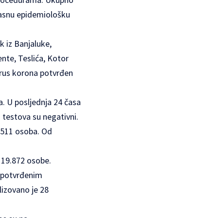
jasnu epidemiološku
k iz Banjaluke,
ente, Teslića, Kotor
 virus korona potvrđen
a. U posljednja 24 časa
ti testova su negativni.
e 511 osoba. Od
 19.872 osobe.
a potvrđenim
lizovano je 28