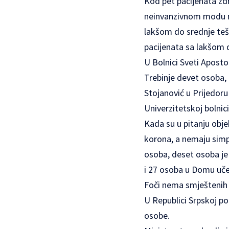
Kod pet pacijenata zdr
neinvanzivnom modu meh
lakšom do srednje teš
pacijenata sa lakšom
U Bolnici Sveti Aposto
Trebinje devet osoba, 
Stojanović u Prijedoru 
Univerzitetskoj bolnici 
Kada su u pitanju obje
korona, a nemaju simp
osoba, deset osoba je
i 27 osoba u Domu uče
Foči nema smještenih
U Republici Srpskoj p
osobe.