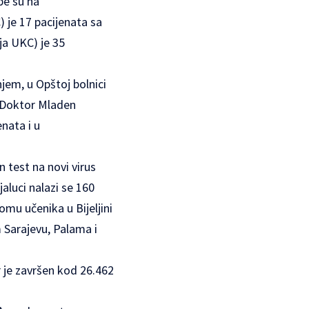
be su na
 je 17 pacijenata sa
ja UKC) je 35
jem, u Opštoj bolnici
i Doktor Mladen
enata i u
n test na novi virus
luci nalazi se 160
mu učenika u Bijeljini
 Sarajevu, Palama i
 je završen kod 26.462