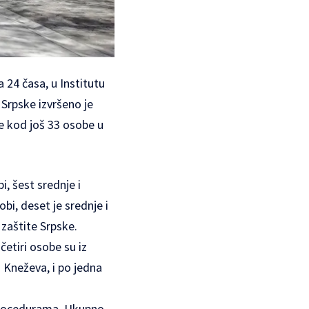
a 24 časa, u Institutu
Srpske izvršeno je
je kod još 33 osobe u
, šest srednje i
i, deset je srednje i
 zaštite Srpske.
četiri osobe su iz
i Kneževa, i po jedna
m procedurama. Ukupno