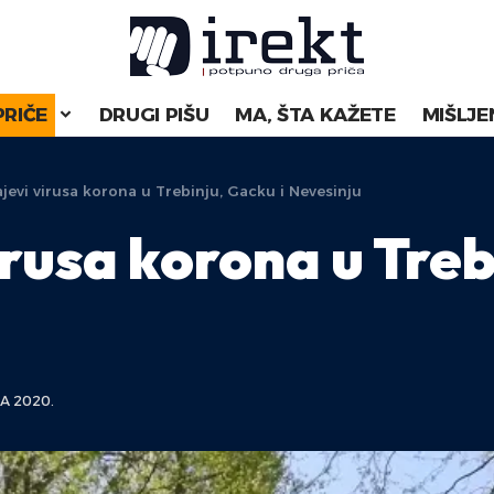
PRIČE
DRUGI PIŠU
MA, ŠTA KAŽETE
MIŠLJE
ajevi virusa korona u Trebinju, Gacku i Nevesinju
irusa korona u Treb
A 2020.