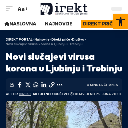
Aa
Op
NASLOVNA
NAJNOVIJE
DIREKT PRIČE
DIREKT PORTAL
>
Najnovije
>
Direkt priče
>
Društvo
>
Novi slučajevi virusa korona u Ljubinju i Trebinju
Novi slučajevi virusa
korona u Ljubinju i Trebinju
0 MINUTA ČITANJA
AUTOR:
DIREKT
AKTUELNO
DRUŠTVO
OBJAVLJENO 25. JUNA 2020.