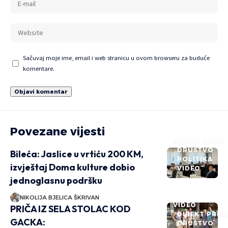
Sačuvaj moje ime, email i web stranicu u ovom browseru za buduće
komentare.
Povezane vijesti
DIREKT PRIČE
DRUŠTVO
Bileća: Jaslice u vrtiću 200 KM,
POLITIKA
izvještaj Doma kulture dobio
VIDEO
jednoglasnu podršku
NIKOLIJA BJELICA ŠKRIVAN
VIDEO
PRIČA IZ SELA STOLAC KOD
DIREKT PRIČ
GACKA:
DRUŠTVO