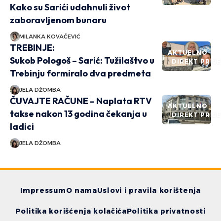
Kako su Sarići udahnuli život
zaboravljenom bunaru
MILANKA KOVAČEVIĆ
TREBINJE:
AKTUELNO
Sukob Pologoš – Sarić: Tužilaštvo u
DIREKT PRIČ
Trebinju formiralo dva predmeta
JELA DŽOMBA
ČUVAJTE RAČUNE – Naplata RTV
AKTUELNO
takse nakon 13 godina čekanja u
DIREKT PRIČ
ladici
JELA DŽOMBA
Impressum
O nama
Uslovi i pravila korištenja
Politika korišćenja kolačića
Politika privatnosti