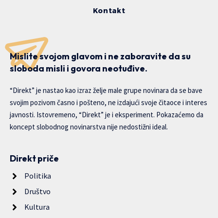
Kontakt
Mislite svojom glavom i ne zaboravite da su
sloboda misli i govora neotuđive.
“Direkt” je nastao kao izraz želje male grupe novinara da se bave
svojim pozivom časno i pošteno, ne izdajući svoje čitaoce i interes
javnosti. Istovremeno, “Direkt” je i eksperiment. Pokazaćemo da
koncept slobodnog novinarstva nije nedostižni ideal.
Direkt priče
Politika
Društvo
Kultura