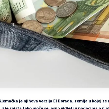
emačka je njihova verzija El Dorada, zemlja u kojoj se 
 li je zaista tako može se jasno vidjeti u podacima o pl