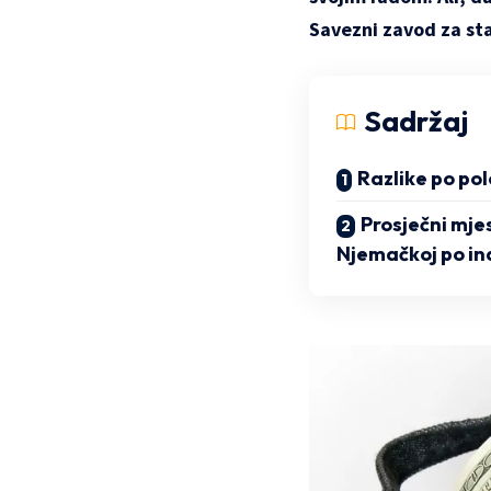
Savezni zavod za sta
Sadržaj
Razlike po po
Prosječni mjes
Njemačkoj po in