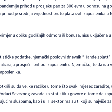
pandemije prihod u prosjeku pao za 300 evra u odnosu na god
prihod je srednja vrijednost bruto plata svih zaposlenika u 
rimjer u obliku godišnjih odmora ili bonusa, nisu uključena 
atističke podatke, njemački poslovni dnevnik “Handelsblatt”
aliziraju prosječni prihodi zaposlenih u Njemačkoj te da isti v
 zaposlenika.
tkrili su da velike razlike u tome što svaki mjesec zaradite, 
Podaci Saveznog zavoda za statistiku govore o tome da zapos
ajućim službama, kao i u IT sektorima su ti koji su najviše zar