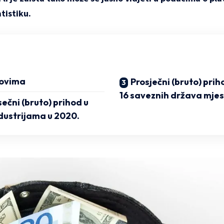
tistiku.
lovima
Prosječni (bruto) pri
16 saveznih država mjes
ečni (bruto) prihod u
dustrijama u 2020.