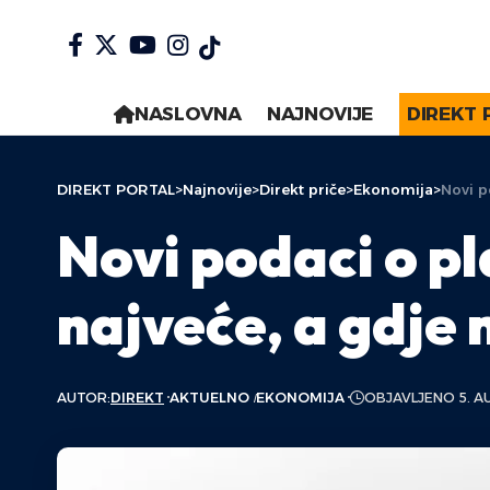
NASLOVNA
NAJNOVIJE
DIREKT 
DIREKT PORTAL
>
Najnovije
>
Direkt priče
>
Ekonomija
>
Novi p
Novi podaci o p
najveće, a gdje
AUTOR:
DIREKT
AKTUELNO
EKONOMIJA
OBJAVLJENO 5. A