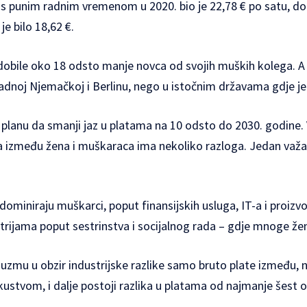
 s punim radnim vremenom u 2020. bio je 22,78 € po satu, dok
e bilo 18,62 €.
obile oko 18 odsto manje novca od svojih muških kolega. A s
adnoj Njemačkoj i Berlinu, nego u istočnim državama gdje je 
lanu da smanji jaz u platama na 10 odsto do 2030. godine. V
 između žena i muškaraca ima nekoliko razloga. Jedan važan
ominiraju muškarci, poput finansijskih usluga, IT-a i proizvo
trijama poput sestrinstva i socijalnog rada – gdje mnoge žen
uzmu u obzir industrijske razlike samo bruto plate između, na
kustvom, i dalje postoji razlika u platama od najmanje šest o