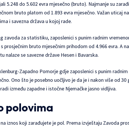
jali 5.248 do 5.602 evra mjesečno (bruto). Najmanje su zarađi
ječnom bruto platom od 1.893 evra mjesečno. Važan uticaj na
ima i savezna država u kojoj rade.
g zavoda za statistiku, zaposlenici s punim radnim vremen
, s prosječnim bruto mjesečnim prihodom od 4.966 evra. A 
u nalaze se savezne države Hesen i Bavarska.
Meklenburg-Zapadno Pomorje gdje zaposlenici s punim radni
ečno. Ono što je posebno uočljivo je da je i nakon više od 3
zaradi između zapadne i istočne Njemačke jasno vidljiva.
po polovima
e na iznos koji zarađujete je pol. Prema izvještaju Zavoda pr