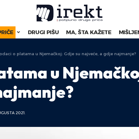
PRIČE
DRUGI PIŠU
MA, ŠTA KAŽETE
MIŠLJE
odaci o platama u Njemačkoj: Gdje su najveće, a gdje najmanje?
latama u Njemačkoj
 najmanje?
UGUSTA 2021.