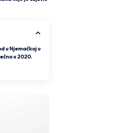
hod u Njemačkoj u
ečno u 2020.