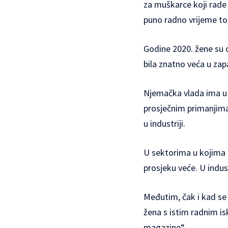
za muškarce koji rade
puno radno vrijeme to j
Godine 2020. žene su d
bila znatno veća u zap
Njemačka vlada ima u p
prosječnim primanjima
u industriji.
U sektorima u kojima d
prosjeku veće. U indus
Međutim, čak i kad se 
žena s istim radnim is
magazine
“.