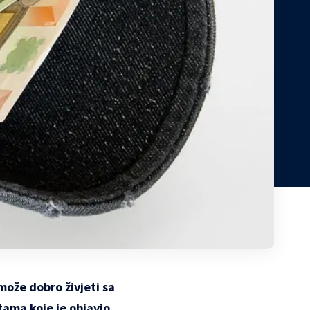
može dobro živjeti sa
atama koje je objavio