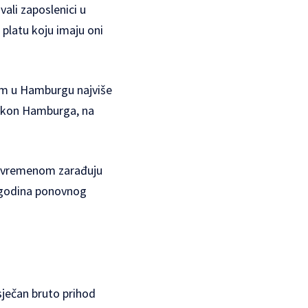
vali zaposlenici u
 platu koju imaju oni
om u Hamburgu najviše
nakon Hamburga, na
m vremenom zarađuju
0 godina ponovnog
osječan bruto prihod