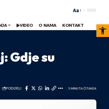
Aa
Op
NJA
VIDEO
O NAMA
KONTAKT
: Gdje su
PODIJELI
5 MINUTA ČITANJA