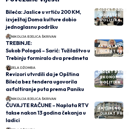
DIREKT PRIČE
Bileća: Jaslice u vrtiću 200 KM,
DRUŠTVO
izvještaj Doma kulture dobio
POLITIKA
jednoglasnu podršku
NIKOLIJA BJELICA ŠKRIVAN
TREBINJE:
AKTUELNO
Sukob Pologoš – Sarić: Tužilaštvo u
DIREKT PRIČ
Trebinju formiralo dva predmeta
JELA DŽOMBA
DIREKT PRIČE
Revizori utvrdili da je Opština
EKONOMIJA
Bileća bez tendera ugovorila
POLITIKA
asfaltiranje puta prema Paniku
NIKOLIJA BJELICA ŠKRIVAN
ČUVAJTE RAČUNE – Naplata RTV
AKTUELNO
takse nakon 13 godina čekanja u
DIREKT PRIČ
ladici