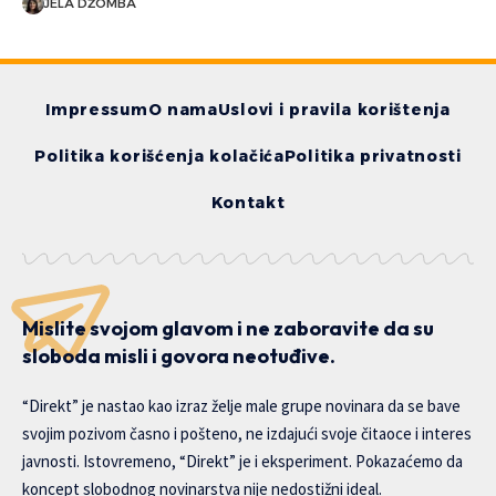
JELA DŽOMBA
Impressum
O nama
Uslovi i pravila korištenja
Politika korišćenja kolačića
Politika privatnosti
Kontakt
Mislite svojom glavom i ne zaboravite da su
sloboda misli i govora neotuđive.
“Direkt” je nastao kao izraz želje male grupe novinara da se bave
svojim pozivom časno i pošteno, ne izdajući svoje čitaoce i interes
javnosti. Istovremeno, “Direkt” je i eksperiment. Pokazaćemo da
koncept slobodnog novinarstva nije nedostižni ideal.