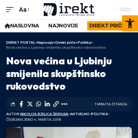
Aa
Op
NASLOVNA
NAJNOVIJE
DIREKT PRIČE
DIREKT PORTAL
>
Najnovije
>
Direkt priče
>
Politika
>
Nova većina u Ljubinju smijenila skupštinsko rukovodstvo
Nova većina u Ljubinju
smijenila skupštinsko
rukovodstvo
1 MINUTA ČITANJA
AUTOR:
NIKOLIJA BJELICA ŠKRIVAN
AKTUELNO
POLITIKA
OBJAVLJENO 4. MARTA 2019.