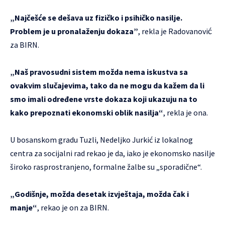
„Najčešće se dešava uz fizičko i psihičko nasilje.
Problem je u pronalaženju dokaza”
, rekla je Radovanović
za BIRN.
„Naš pravosudni sistem možda nema iskustva sa
ovakvim slučajevima, tako da ne mogu da kažem da li
smo imali određene vrste dokaza koji ukazuju na to
kako prepoznati ekonomski oblik nasilja“
, rekla je ona.
U bosanskom gradu Tuzli, Nedeljko Jurkić iz lokalnog
centra za socijalni rad rekao je da, iako je ekonomsko nasilje
široko rasprostranjeno, formalne žalbe su „sporadične“.
„Godišnje, možda desetak izvještaja, možda čak i
manje“
, rekao je on za BIRN.