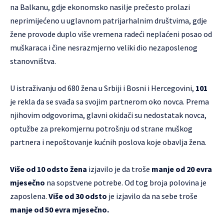
na Balkanu, gdje ekonomsko nasilje prečesto prolazi
neprimijećeno u uglavnom patrijarhalnim društvima, gdje
žene provode duplo više vremena radeći neplaćeni posao od
muškaraca i čine nesrazmjerno veliki dio nezaposlenog
stanovništva.
U istraživanju od 680 žena u Srbiji i Bosni i Hercegovini,
101
je rekla da se svađa sa svojim partnerom oko novca. Prema
njihovim odgovorima, glavni okidači su nedostatak novca,
optužbe za prekomjernu potrošnju od strane muškog
partnera i nepoštovanje kućnih poslova koje obavlja žena.
Više od 10 odsto žena
izjavilo je da troše
manje od 20 evra
mjesečno
na sopstvene potrebe. Od tog broja polovina je
zaposlena.
Više od 30 odsto
je izjavilo da na sebe troše
manje od 50 evra mjesečno.