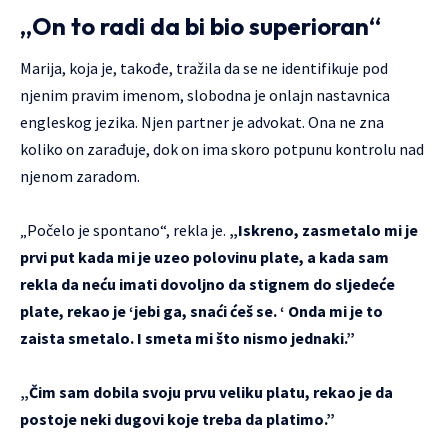
„On to radi da bi bio superioran“
Marija, koja je, takođe, tražila da se ne identifikuje pod
njenim pravim imenom, slobodna je onlajn nastavnica
engleskog jezika. Njen partner je advokat. Ona ne zna
koliko on zarađuje, dok on ima skoro potpunu kontrolu nad
njenom zaradom.
„Počelo je spontano“, rekla je.
„Iskreno, zasmetalo mi je
prvi put kada mi je uzeo polovinu plate, a kada sam
rekla da neću imati dovoljno da stignem do sljedeće
plate, rekao je ‘jebi ga, snaći ćeš se. ‘ Onda mi je to
zaista smetalo. I smeta mi što nismo jednaki.”
„Čim sam dobila svoju prvu veliku platu, rekao je da
postoje neki dugovi koje treba da platimo.”