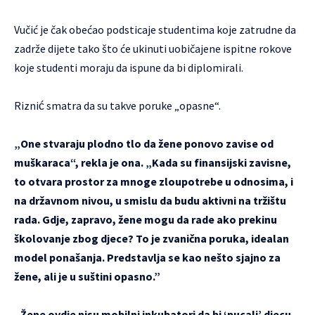
Vučić je čak obećao podsticaje studentima koje zatrudne da
zadrže dijete tako što će ukinuti uobičajene ispitne rokove
koje studenti moraju da ispune da bi diplomirali.
Riznić smatra da su takve poruke „opasne“.
„One stvaraju plodno tlo da žene ponovo zavise od
muškaraca“, rekla je ona. „Kada su finansijski zavisne,
to otvara prostor za mnoge zloupotrebe u odnosima, i
na državnom nivou, u smislu da budu aktivni na tržištu
rada. Gdje, zapravo, žene mogu da rade ako prekinu
školovanje zbog djece? To je zvanična poruka, idealan
model ponašanja. Predstavlja se kao nešto sjajno za
žene, ali je u suštini opasno.”
„Žene ovdje nisu mobilni inkubatori da bi ‘pucali’ djecu