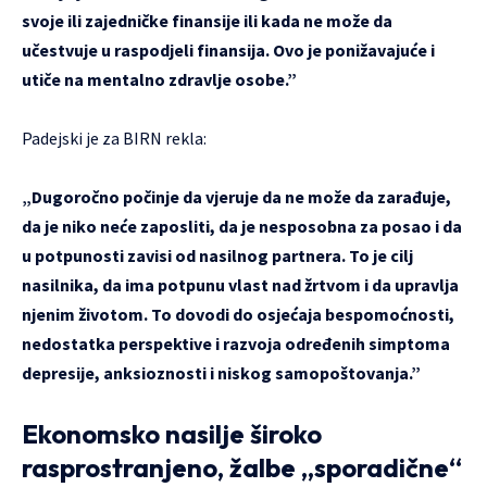
svoje ili zajedničke finansije ili kada ne može da
učestvuje u raspodjeli finansija. Ovo je ponižavajuće i
utiče na mentalno zdravlje osobe.”
Padejski je za BIRN rekla:
„Dugoročno počinje da vjeruje da ne može da zarađuje,
da je niko neće zaposliti, da je nesposobna za posao i da
u potpunosti zavisi od nasilnog partnera. To je cilj
nasilnika, da ima potpunu vlast nad žrtvom i da upravlja
njenim životom. To dovodi do osjećaja bespomoćnosti,
nedostatka perspektive i razvoja određenih simptoma
depresije, anksioznosti i niskog samopoštovanja.”
Ekonomsko nasilje široko
rasprostranjeno, žalbe „sporadične“