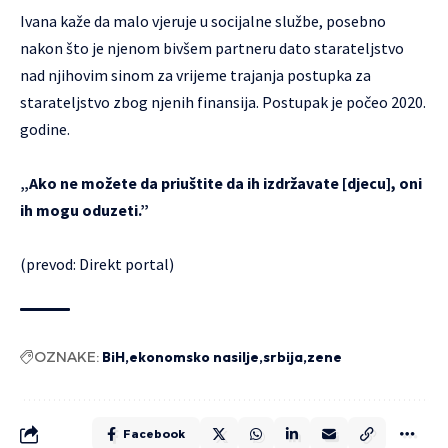
Ivana kaže da malo vjeruje u socijalne službe, posebno
nakon što je njenom bivšem partneru dato starateljstvo
nad njihovim sinom za vrijeme trajanja postupka za
starateljstvo zbog njenih finansija. Postupak je počeo 2020.
godine.
„Ako ne možete da priuštite da ih izdržavate [djecu], oni
ih mogu oduzeti.”
(prevod: Direkt portal)
OZNAKE:
BiH
ekonomsko nasilje
srbija
zene
Facebook