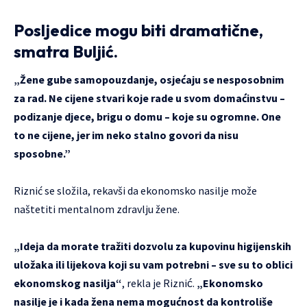
Posljedice mogu biti dramatične,
smatra Buljić.
„Žene gube samopouzdanje, osjećaju se nesposobnim
za rad. Ne cijene stvari koje rade u svom domaćinstvu –
podizanje djece, brigu o domu – koje su ogromne. One
to ne cijene, jer im neko stalno govori da nisu
sposobne.”
Riznić se složila, rekavši da ekonomsko nasilje može
naštetiti mentalnom zdravlju žene.
„Ideja da morate tražiti dozvolu za kupovinu higijenskih
uložaka ili lijekova koji su vam potrebni – sve su to oblici
ekonomskog nasilja“
, rekla je Riznić.
„Ekonomsko
nasilje je i kada žena nema mogućnost da kontroliše