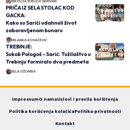
NIKOLIJA BJELICA ŠKRIVAN
VIDEO
PRIČA IZ SELA STOLAC KOD
DIREKT PRIČ
GACKA:
DRUŠTVO
Kako su Sarići udahnuli život
zaboravljenom bunaru
MILANKA KOVAČEVIĆ
TREBINJE:
AKTUELNO
Sukob Pologoš – Sarić: Tužilaštvo u
DIREKT PRIČ
Trebinju formiralo dva predmeta
JELA DŽOMBA
Impressum
O nama
Uslovi i pravila korištenja
Politika korišćenja kolačića
Politika privatnosti
Kontakt