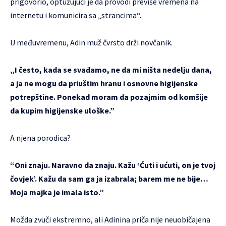
prigovorio, optužujući je da provodi previše vremena na
internetu i komunicira sa „strancima“.
U međuvremenu, Adin muž čvrsto drži novčanik.
„I često, kada se svađamo, ne da mi ništa nedelju dana,
a ja ne mogu da priuštim hranu i osnovne higijenske
potrepštine. Ponekad moram da pozajmim od komšije
da kupim higijenske uloške.”
A njena porodica?
“Oni znaju. Naravno da znaju. Kažu ‘Ćuti i ućuti, on je tvoj
čovjek’. Kažu da sam ga ja izabrala; barem me ne bije…
Moja majka je imala isto.”
Možda zvuči ekstremno, ali Adinina priča nije neuobičajena