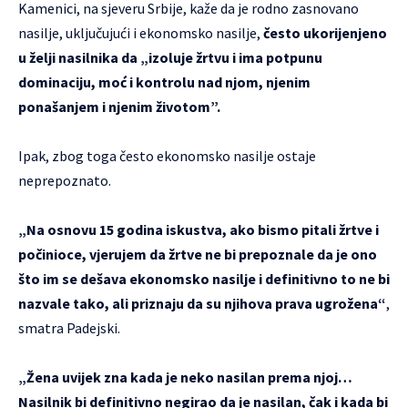
Kamenici, na sjeveru Srbije, kaže da je rodno zasnovano
nasilje, uključujući i ekonomsko nasilje,
često ukorijenjeno
u želji nasilnika da „izoluje žrtvu i ima potpunu
dominaciju, moć i kontrolu nad njom, njenim
ponašanjem i njenim životom”.
Ipak, zbog toga često ekonomsko nasilje ostaje
neprepoznato.
„Na osnovu 15 godina iskustva, ako bismo pitali žrtve i
počinioce, vjerujem da žrtve ne bi prepoznale da je ono
što im se dešava ekonomsko nasilje i definitivno to ne bi
nazvale tako, ali priznaju da su njihova prava ugrožena“
,
smatra Padejski.
„Žena uvijek zna kada je neko nasilan prema njoj…
Nasilnik bi definitivno negirao da je nasilan, čak i kada bi