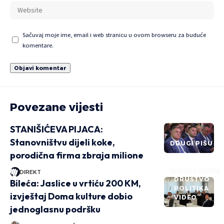
Sačuvaj moje ime, email i web stranicu u ovom browseru za buduće
komentare.
Povezane vijesti
STANIŠIĆEVA PIJACA:
Stanovništvu dijeli koke,
DRUGI PIŠU
porodična firma zbraja milione
DIREKT PRIČE
DIREKT
DRUŠTVO
Bileća: Jaslice u vrtiću 200 KM,
POLITIKA
izvještaj Doma kulture dobio
VIDEO
jednoglasnu podršku