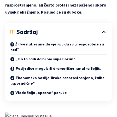
rasprostranjeno, ali često prolazi nezapaženo i skoro
uvijek nekažnjeno. Posljedice su duboke.
Sadržaj
Žrtve natjerane da vjeruju da su „nesposobne za
rad“
„On to radi da bi bio superioran“
Posljedice mogu biti dramatične, smatra Buljić.
Ekonomsko nasilje široko rasprostranjeno, žalbe
„sporadične“
Vlade šalju „opasne“ poruke