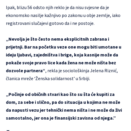
Ipak, blizu 56 odsto njih reklo je da nisu svjesne da je
ekonomsko nasilje kažnjivo po zakonu u obje zemlje, iako
registrovani slučajevi gotovo da i ne postoje.
„Nevolja je što često nema eksplicitnih zabrana i
prijetnji. Bar na početku veze one mogu biti umotane u
ideju ljubavi, zajedništva i brige, koja kasnije može da
pokaže svoje pravo lice kada žena ne može ništa bez
dozvole partnera“
, rekla je sociološkinja Jelena Riznić,
članica mreže ‘Ženska solidarnost’ u Srbiji.
„Počinje od običnih stvari kao što su šta će kupiti za
dom, za sebe i slično, pa do situacija u kojima ne može
da napusti vezu jer tehnički nema ništa i ne može da živi
samostalno, jer ona je finansijski zavisna od njega.”