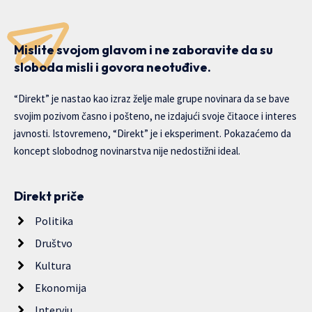
Mislite svojom glavom i ne zaboravite da su
sloboda misli i govora neotuđive.
“Direkt” je nastao kao izraz želje male grupe novinara da se bave
svojim pozivom časno i pošteno, ne izdajući svoje čitaoce i interes
javnosti. Istovremeno, “Direkt” je i eksperiment. Pokazaćemo da
koncept slobodnog novinarstva nije nedostižni ideal.
Direkt priče
Politika
Društvo
Kultura
Ekonomija
Intervju