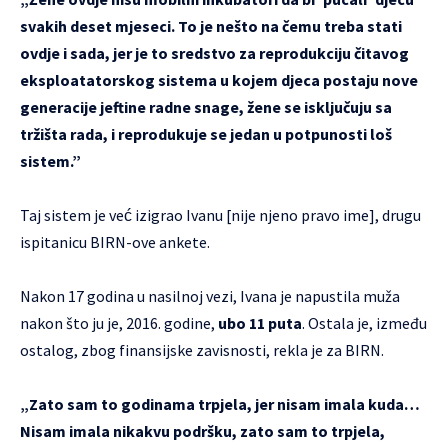
svakih deset mjeseci. To je nešto na čemu treba stati
ovdje i sada, jer je to sredstvo za reprodukciju čitavog
eksploatatorskog sistema u kojem djeca postaju nove
generacije jeftine radne snage, žene se isključuju sa
tržišta rada, i reprodukuje se jedan u potpunosti loš
sistem.”
Taj sistem je već izigrao Ivanu [nije njeno pravo ime], drugu
ispitanicu BIRN-ove ankete.
Nakon 17 godina u nasilnoj vezi, Ivana je napustila muža
nakon što ju je, 2016. godine,
ubo 11 puta
. Ostala je, između
ostalog, zbog finansijske zavisnosti, rekla je za BIRN.
„Zato sam to godinama trpjela, jer nisam imala kuda…
Nisam imala nikakvu podršku, zato sam to trpjela,