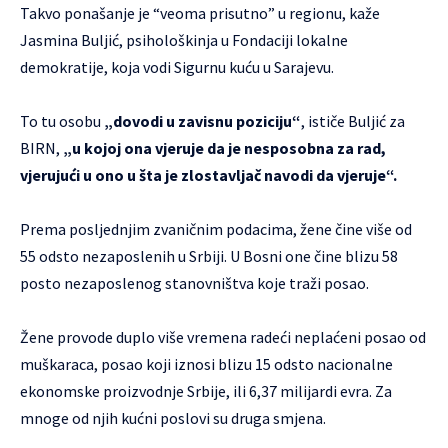
Takvo ponašanje je “veoma prisutno” u regionu, kaže
Jasmina Buljić, psihološkinja u Fondaciji lokalne
demokratije, koja vodi Sigurnu kuću u Sarajevu.
To tu osobu
„dovodi u zavisnu poziciju“
, ističe Buljić za
BIRN,
„u kojoj ona vjeruje da je nesposobna za rad,
vjerujući u ono u šta je zlostavljač navodi da vjeruje“.
Prema posljednjim zvaničnim podacima, žene čine više od
55 odsto nezaposlenih u Srbiji. U Bosni one čine blizu 58
posto nezaposlenog stanovništva koje traži posao.
Žene provode duplo više vremena radeći neplaćeni posao od
muškaraca, posao koji iznosi blizu 15 odsto nacionalne
ekonomske proizvodnje Srbije, ili 6,37 milijardi evra. Za
mnoge od njih kućni poslovi su druga smjena.