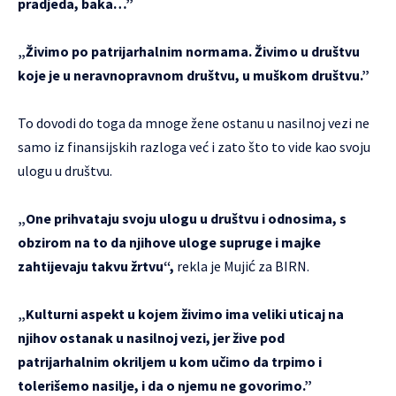
pradjeda, baka…”
„Živimo po patrijarhalnim normama. Živimo u društvu
koje je u neravnopravnom društvu, u muškom društvu.”
To dovodi do toga da mnoge žene ostanu u nasilnoj vezi ne
samo iz finansijskih razloga već i zato što to vide kao svoju
ulogu u društvu.
„One prihvataju svoju ulogu u društvu i odnosima, s
obzirom na to da njihove uloge supruge i majke
zahtijevaju takvu žrtvu“,
rekla je Mujić za BIRN.
„Kulturni aspekt u kojem živimo ima veliki uticaj na
njihov ostanak u nasilnoj vezi, jer žive pod
patrijarhalnim okriljem u kom učimo da trpimo i
tolerišemo nasilje, i da o njemu ne govorimo.”