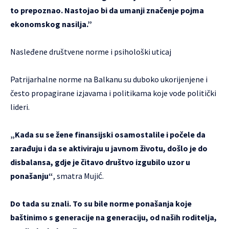
to prepoznao. Nastojao bi da umanji značenje pojma
ekonomskog nasilja.”
Nasleđene društvene norme i psihološki uticaj
Patrijarhalne norme na Balkanu su duboko ukorijenjene i
često propagirane izjavama i politikama koje vode politički
lideri.
„Kada su se žene finansijski osamostalile i počele da
zarađuju i da se aktiviraju u javnom životu, došlo je do
disbalansa, gdje je čitavo društvo izgubilo uzor u
ponašanju“
, smatra Mujić.
Do tada su znali. To su bile norme ponašanja koje
baštinimo s generacije na generaciju, od naših roditelja,