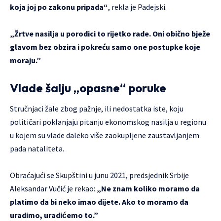
koja joj po zakonu pripada“
, rekla je Padejski.
„Žrtve nasilja u porodici to rijetko rade. Oni obično bježe
glavom bez obzira i pokreću samo one postupke koje
moraju.”
Vlade šalju „opasne“ poruke
Stručnjaci žale zbog pažnje, ili nedostatka iste, koju
političari poklanjaju pitanju ekonomskog nasilja u regionu
u kojem su vlade daleko više zaokupljene zaustavljanjem
pada nataliteta.
Obraćajući se Skupštini u junu 2021, predsjednik Srbije
Aleksandar Vučić je rekao:
„Ne znam koliko moramo da
platimo da bi neko imao dijete. Ako to moramo da
uradimo, uradićemo to.”