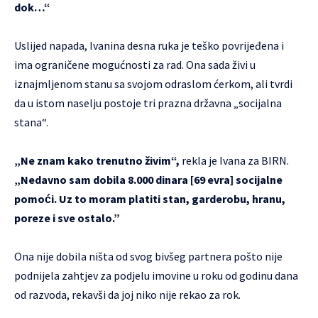
dok…“
Uslijed napada, Ivanina desna ruka je teško povrijeđena i
ima ograničene mogućnosti za rad. Ona sada živi u
iznajmljenom stanu sa svojom odraslom ćerkom, ali tvrdi
da u istom naselju postoje tri prazna državna „socijalna
stana“.
„Ne znam kako trenutno živim“,
rekla je Ivana za BIRN.
„Nedavno sam dobila 8.000 dinara [69 evra] socijalne
pomoći. Uz to moram platiti stan, garderobu, hranu,
poreze i sve ostalo.”
Ona nije dobila ništa od svog bivšeg partnera pošto nije
podnijela zahtjev za podjelu imovine u roku od godinu dana
od razvoda, rekavši da joj niko nije rekao za rok.