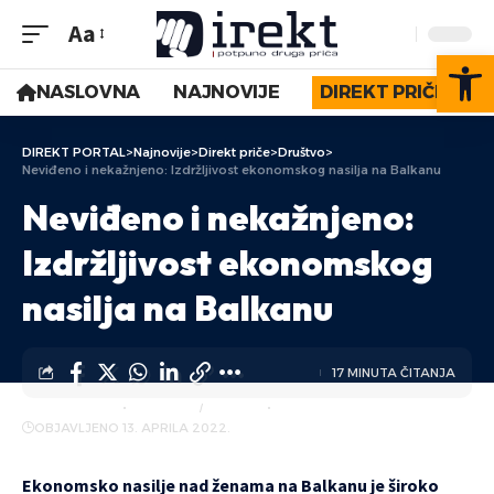
Aa
Op
NASLOVNA
NAJNOVIJE
DIREKT PRIČE
DIREKT PORTAL
>
Najnovije
>
Direkt priče
>
Društvo
>
Neviđeno i nekažnjeno: Izdržljivost ekonomskog nasilja na Balkanu
Neviđeno i nekažnjeno:
Izdržljivost ekonomskog
nasilja na Balkanu
17 MINUTA ČITANJA
AUTOR:
DIREKT
AKTUELNO
DRUŠTVO
OBJAVLJENO 13. APRILA 2022.
Ekonomsko nasilje nad ženama na Balkanu je široko