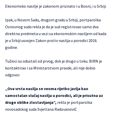
Ekonomsko nasilje je zakonom priznato i u Bosni, i u Srbiji.
Ipak, u Novom Sadu, drugom gradu u Srbiji, portparolka
Osnovnog suda rekla je da je sud registrovao samo dva
direktna predmeta u vezi sa ekonomskim nasiljem od kada
je u Srbiji usvojen Zakon protiv nasilja u porodici 2016.
godine.
Tužioci su odustali od prvog, dok je drugo u toku. BIRN je
kontaktirao i sa Ministarstvom pravde, ali nije dobio
odgovor.
„Ova vrsta nasilja se veoma rijetko javlja kao
samostalan slučaj nasilja u porodici, ali je prisutna uz
druge oblike zlostavljanja“,
rekla je portparolka
novosadskog suda Svjetlana Radovanović.