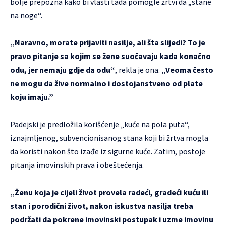
bolje prepozna kako bi vlasti tada pomogle žrtvi da „stane
na noge“.
„Naravno, morate prijaviti nasilje, ali šta slijedi? To je
pravo pitanje sa kojim se žene suočavaju kada konačno
odu, jer nemaju gdje da odu“
, rekla je ona.
„Veoma često
ne mogu da žive normalno i dostojanstveno od plate
koju imaju.”
Padejski je predložila korišćenje „kuće na pola puta“,
iznajmljenog, subvencionisanog stana koji bi žrtva mogla
da koristi nakon što izađe iz sigurne kuće. Zatim, postoje
pitanja imovinskih prava i obeštećenja.
„Ženu koja je cijeli život provela radeći, gradeći kuću ili
stan i porodični život, nakon iskustva nasilja treba
podržati da pokrene imovinski postupak i uzme imovinu