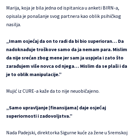
Marija, koja je bila jedna od ispitanica u anketi BIRN-a,
opisala je ponašanje svog partnera kao oblik psihičkog
nasilja.
„Imam osjećaj da on to radi da bi bio superioran… Da
nadoknađuje troškove samo da ja nemam para. Mislim
da nije srećan zbog mene jer sam ja uspjela i zato što
zarađujem više novca od njega… Mislim da se plaši i da
je to oblik manipulacije.”
Mujić iz CURE-a kaže da to nije neuobičajeno.
„Samo upravljanje [finansijama] daje osjećaj
superiornosti i zadovoljstva.”
Nada Padejski, direktorka Sigurne kuće za žene u Sremskoj