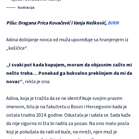
Ilustracija
Pišu: Dragana Prica Kovačević i Vanja Nešković,
BIRN
Adina dobijanje novca od muža upoređuje sa hranjenjem iz
„kašičice“.
„I svaki put kada kupujem, moram da objasnim zašto mi
nešto treba… Ponekad ga bukvalno preklinjem da mi da
novac“
, rekla je ona.
Adina, koja je tražila da se ne identifikuje svojim pravim
imenom, bila je na fakultetu u Bosni i Hercegovini kada je
ostala trudna 2014. godine. Odustala je i udala se. Sada kaže
da nije sigurna ni šta bi radila za posao. Na ono malo posla
koji je pokušala da radi od kuće, na mreži, njen muž je