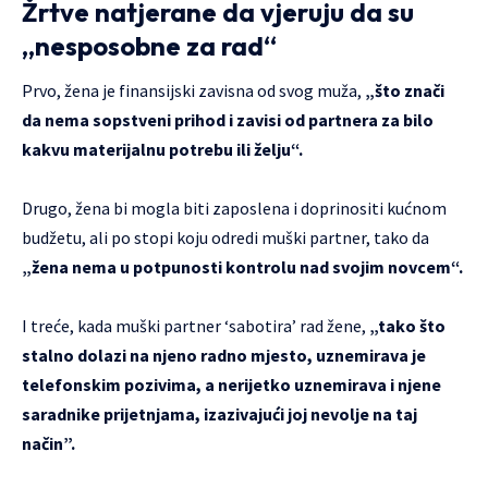
Žrtve natjerane da vjeruju da su
„nesposobne za rad“
Prvo, žena je finansijski zavisna od svog muža,
„što znači
da nema sopstveni prihod i zavisi od partnera za bilo
kakvu materijalnu potrebu ili želju“.
Drugo, žena bi mogla biti zaposlena i doprinositi kućnom
budžetu, ali po stopi koju odredi muški partner, tako da
„žena nema u potpunosti kontrolu nad svojim novcem“.
I treće, kada muški partner ‘sabotira’ rad žene,
„tako što
stalno dolazi na njeno radno mjesto, uznemirava je
telefonskim pozivima, a nerijetko uznemirava i njene
saradnike prijetnjama, izazivajući joj nevolje na taj
način”.