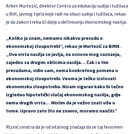
Arben Murtezić, direktor Centra za edukaciju sudija i tužilaca
u BiH, javnog tijela koje radi na obuci sudija i tužilaca, rekao
je da zakon treba ići dalje u definisanju ekonomskog nasilja.
„Koliko ja znam, nemamo nikakvu presudu o
ekonomskoj zloupotrebi“, rekao je Murtezić za BIRN.
„Ova vrsta nasilja se javlja, na osnovu mog saznanja,
zajedno sa drugim oblicima nasilja… Čak i u tim
presudama, vidio sam, nema konkretnog pomena o
ekonomskoj zloupotrebi. Veoma je teško izolovati
ekonomsku zloupotrebu. Nisam siguran kako bi tačno
izgledao hipotetički slučaj ekonomskog nasilja, gdje
nema drugih vrsta… Mislim da je važno znati više o
tome. Upravo zato što ne znamo, moramo naučiti.”
Riznić smatra da je od vitalnog značaja da se taj fenomen