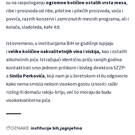
su na raspologanju
ogromne količine ostalih vrsta mesa
,
ribe i proizvoda od ribe, piletine i pilećih proizvoda, voća i
povrća, raznih konzervi i zamrznutih mesnih programa, ali i
kolača, sladoleda, kafe itd.
Istovremeno, u institucijama BiH se godišnje ispijaju
i
velike količine nakvalitetnijih vina i viskija,
kao i ostalih
alkoholnih pića. Istražujući identičnu priču ranijih godina
kontaktirali smo jednom prilikom i bivšeg direktora SZZP-
a
Sinišu Perkovića
, koji nam je u šeretskom stilu odgovorio
kako nema smisla nekom visokom gostu iznositi
raški
rizling
ili domaću rakiju-brlju, već to moraju da budu
visokokvalitetna pića.
OZNAKE:
institucije bih
jagnjetina