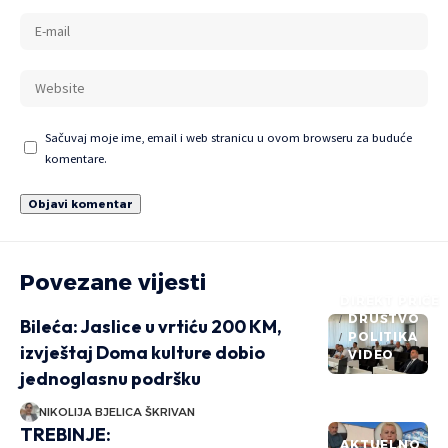
Sačuvaj moje ime, email i web stranicu u ovom browseru za buduće
komentare.
Povezane vijesti
DIREKT PRIČE
DRUŠTVO
Bileća: Jaslice u vrtiću 200 KM,
POLITIKA
izvještaj Doma kulture dobio
VIDEO
jednoglasnu podršku
NIKOLIJA BJELICA ŠKRIVAN
TREBINJE:
AKTUELNO