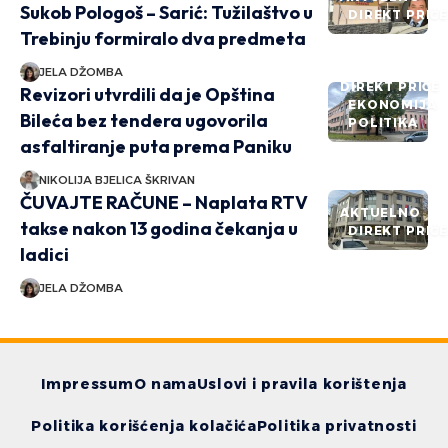
Sukob Pologoš – Sarić: Tužilaštvo u
DIREKT PRIČ
Trebinju formiralo dva predmeta
JELA DŽOMBA
DIREKT PRIČE
Revizori utvrdili da je Opština
EKONOMIJA
Bileća bez tendera ugovorila
POLITIKA
asfaltiranje puta prema Paniku
NIKOLIJA BJELICA ŠKRIVAN
ČUVAJTE RAČUNE – Naplata RTV
AKTUELNO
takse nakon 13 godina čekanja u
DIREKT PRIČ
ladici
JELA DŽOMBA
Impressum
O nama
Uslovi i pravila korištenja
Politika korišćenja kolačića
Politika privatnosti