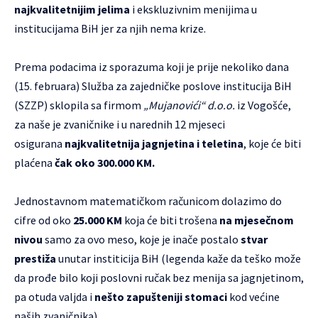
najkvalitetnijim jelima
i ekskluzivnim menijima u
institucijama BiH jer za njih nema krize.
Prema podacima iz sporazuma koji je prije nekoliko dana
(15. februara) Služba za zajedničke poslove institucija BiH
(SZZP) sklopila sa firmom
„Mujanovići“ d.o.o.
iz Vogošće,
za naše je zvaničnike i u narednih 12 mjeseci
osigurana
najkvalitetnija jagnjetina i teletina
, koje će biti
plaćena
čak oko 300.000 KM.
Jednostavnom matematičkom računicom dolazimo do
cifre od oko
25.000 KM
koja će biti trošena
na mjesečnom
nivou
samo za ovo meso, koje je inače postalo
stvar
prestiža
unutar institicija BiH (legenda kaže da teško može
da prođe bilo koji poslovni ručak bez menija sa jagnjetinom,
pa otuda valjda i
nešto zapušteniji stomaci
kod većine
naših zvaničnika).