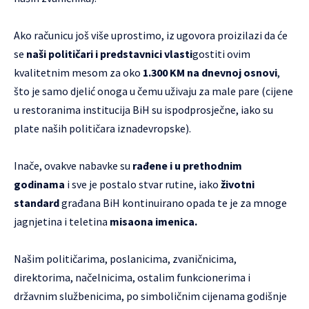
Ako računicu još više uprostimo, iz ugovora proizilazi da će
se
naši političari i predstavnici vlasti
gostiti ovim
kvalitetnim mesom za oko
1.300 KM na dnevnoj osnovi
,
što je samo djelić onoga u čemu uživaju za male pare (cijene
u restoranima institucija BiH su ispodprosječne, iako su
plate naših političara iznadevropske).
Inače, ovakve nabavke su
rađene i u prethodnim
godinama
i sve je postalo stvar rutine, iako
životni
standard
građana BiH kontinuirano opada te je za mnoge
jagnjetina i teletina
misaona imenica.
Našim političarima, poslanicima, zvaničnicima,
direktorima, načelnicima, ostalim funkcionerima i
državnim službenicima, po simboličnim cijenama godišnje