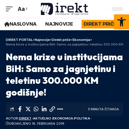
Aa
Op
NASLOVNA
NAJNOVIJE
DIREKT PRIČE
DIREKT PORTAL
>
Najnovije
>
Direkt priče
>
Ekonomija
>
Nema krize u institucijama BiH: Samo za jagnjetinu i teletinu 300.000 KM go
Nema krize u institucijama
BiH: Samo za jagnjetinu i
teletinu 300.000 KM
godišnje!
3 MINUTA ČITANJA
AUTOR:
DIREKT
AKTUELNO
EKONOMIJA
POLITIKA
OBJAVLJENO 18. FEBRUARA 2019.