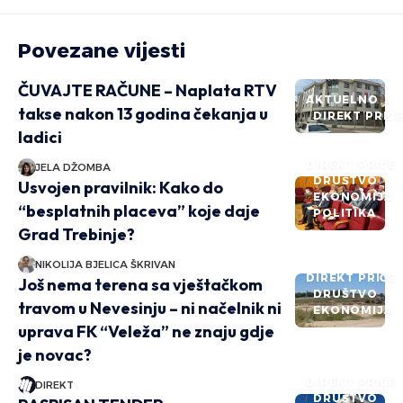
Povezane vijesti
ČUVAJTE RAČUNE – Naplata RTV
AKTUELNO
takse nakon 13 godina čekanja u
DIREKT PRIČ
ladici
DIREKT PRIČE
JELA DŽOMBA
DRUŠTVO
Usvojen pravilnik: Kako do
EKONOMIJA
“besplatnih placeva” koje daje
POLITIKA
Grad Trebinje?
NIKOLIJA BJELICA ŠKRIVAN
DIREKT PRIČE
Još nema terena sa vještačkom
DRUŠTVO
travom u Nevesinju – ni načelnik ni
EKONOMIJA
uprava FK “Veleža” ne znaju gdje
je novac?
DIREKT PRIČE
DIREKT
DRUŠTVO