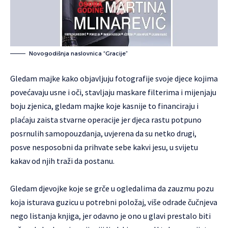
Novogodišnja naslovnica “Gracije”
Gledam majke kako objavljuju fotografije svoje djece kojima
povećavaju usne i oči, stavljaju maskare filterima i mijenjaju
boju zjenica, gledam majke
koje kasnije to financiraju i
plaćaju zaista stvarne operacije jer djeca rastu potpuno
posrnulih samopouzdanja, uvjerena da su netko drugi,
posve nesposobni da prihvate sebe kakvi jesu, u svijetu
kakav od njih traži da postanu.
Gledam djevojke koje se grče u ogledalima da zauzmu pozu
koja isturava guzicu u potrebni položaj, više odrade čučnjeva
nego listanja knjiga, jer odavno je ono u glavi prestalo biti