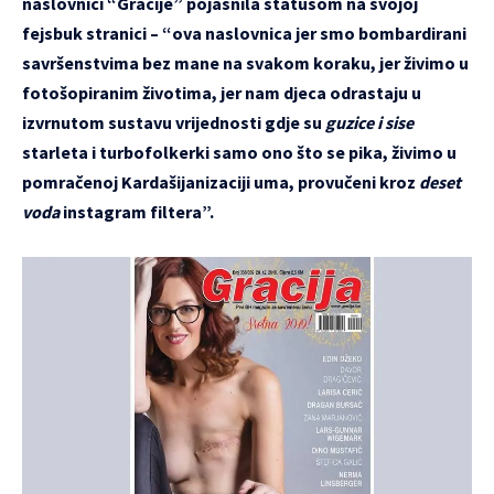
naslovnici “Gracije” pojasnila statusom na svojoj
fejsbuk stranici – “ova naslovnica jer smo bombardirani
savršenstvima bez mane na svakom koraku, jer živimo u
fotošopiranim životima, jer nam djeca odrastaju u
izvrnutom sustavu vrijednosti gdje su
guzice i sise
starleta i turbofolkerki samo ono što se pika, živimo u
pomračenoj Kardašijanizaciji uma, provučeni kroz
deset
voda
instagram filtera”.