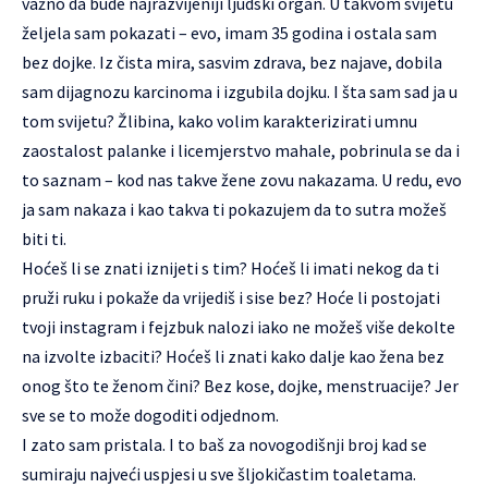
važno da bude najrazvijeniji ljudski organ. U takvom svijetu
željela sam pokazati – evo, imam 35 godina i ostala sam
bez dojke. Iz čista mira, sasvim zdrava, bez najave, dobila
sam dijagnozu karcinoma i izgubila dojku. I šta sam sad ja u
tom svijetu? Žlibina, kako volim karakterizirati umnu
zaostalost palanke i licemjerstvo mahale, pobrinula se da i
to saznam – kod nas takve žene zovu nakazama. U redu, evo
ja sam nakaza i kao takva ti pokazujem da to sutra možeš
biti ti.
Hoćeš li se znati iznijeti s tim? Hoćeš li imati nekog da ti
pruži ruku i pokaže da vrijediš i sise bez? Hoće li postojati
tvoji instagram i fejzbuk nalozi iako ne možeš više dekolte
na izvolte izbaciti? Hoćeš li znati kako dalje kao žena bez
onog što te ženom čini? Bez kose, dojke, menstruacije? Jer
sve se to može dogoditi odjednom.
I zato sam pristala. I to baš za novogodišnji broj kad se
sumiraju najveći uspjesi u sve šljokičastim toaletama.