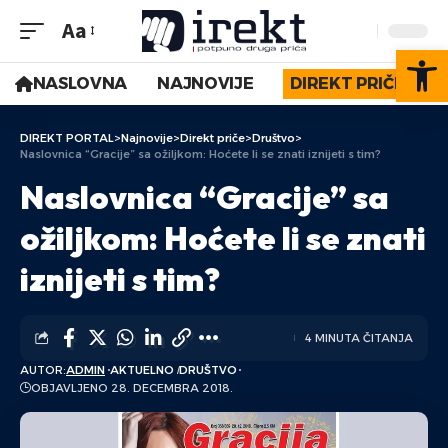
Aa
Op
NASLOVNA
NAJNOVIJE
DIREKT PRIČE
DIREKT PORTAL
>
Najnovije
>
Direkt priče
>
Društvo
>
Naslovnica “Gracije” sa ožiljkom: Hoćete li se znati iznijeti s tim?
Naslovnica “Gracije” sa
ožiljkom: Hoćete li se znati
iznijeti s tim?
4 MINUTA ČITANJA
AUTOR:
ADMIN
AKTUELNO
DRUŠTVO
OBJAVLJENO 28. DECEMBRA 2018.