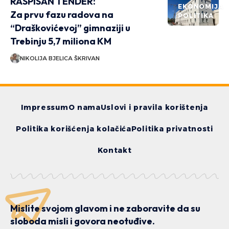
RASPISAN TENDER:
EKONOMIJA
Za prvu fazu radova na
POLITIKA
“Draškovićevoj” gimnaziji u
Trebinju 5,7 miliona KM
NIKOLIJA BJELICA ŠKRIVAN
Impressum
O nama
Uslovi i pravila korištenja
Politika korišćenja kolačića
Politika privatnosti
Kontakt
Mislite svojom glavom i ne zaboravite da su
sloboda misli i govora neotuđive.