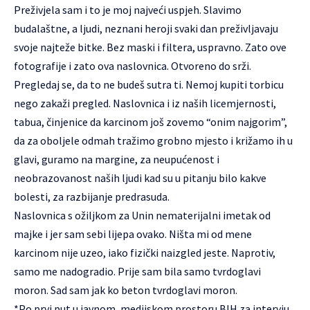
Preživjela sam i to je moj najveći uspjeh. Slavimo
budalaštne, a ljudi, neznani heroji svaki dan preživljavaju
svoje najteže bitke. Bez maski i filtera, uspravno. Zato ove
fotografije i zato ova naslovnica. Otvoreno do srži.
Pregledaj se, da to ne budeš sutra ti. Nemoj kupiti torbicu
nego zakaži pregled. Naslovnica i iz naših licemjernosti,
tabua, činjenice da karcinom još zovemo “onim najgorim”,
da za oboljele odmah tražimo grobno mjesto i križamo ih u
glavi, guramo na margine, za neupućenost i
neobrazovanost naših ljudi kad su u pitanju bilo kakve
bolesti, za razbijanje predrasuda.
Naslovnica s ožiljkom za Unin nematerijalni imetak od
majke i jer sam sebi lijepa ovako. Ništa mi od mene
karcinom nije uzeo, iako fizički naizgled jeste. Naprotiv,
samo me nadogradio. Prije sam bila samo tvrdoglavi
moron. Sad sam jak ko beton tvrdoglavi moron.
*Po prvi put u javnom, medijskom prostoru BIH za intervju