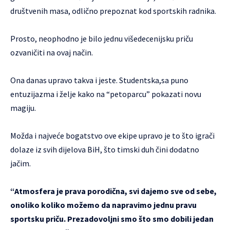
društvenih masa, odlično prepoznat kod sportskih radnika.
Prosto, neophodno je bilo jednu višedecenijsku priču
ozvaničiti na ovaj način.
Ona danas upravo takva i jeste. Studentska,sa puno
entuzijazma i želje kako na “petoparcu” pokazati novu
magiju.
Možda i najveće bogatstvo ove ekipe upravo je to što igrači
dolaze iz svih dijelova BiH, što timski duh čini dodatno
jačim.
“Atmosfera je prava porodična, svi dajemo sve od sebe,
onoliko koliko možemo da napravimo jednu pravu
sportsku priču. Prezadovoljni smo što smo dobili jedan