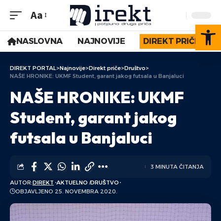
Aa
Op
NASLOVNA
NAJNOVIJE
DIREKT PRIČE
DIREKT PORTAL
>
Najnovije
>
Direkt priče
>
Društvo
>
NAŠE HRONIKE: UKMF Student, garant jakog futsala u Banjaluci
NAŠE HRONIKE: UKMF
Student, garant jakog
futsala u Banjaluci
3 MINUTA ČITANJA
AUTOR:
DIREKT
AKTUELNO
DRUŠTVO
OBJAVLJENO 25. NOVEMBRA 2020.