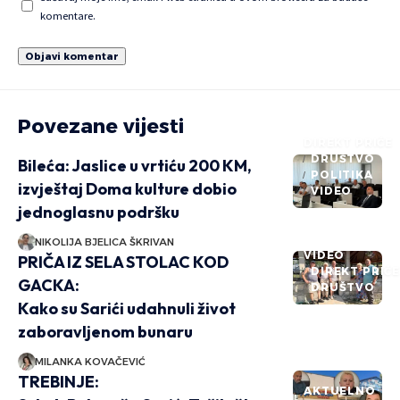
komentare.
Povezane vijesti
DIREKT PRIČE
DRUŠTVO
Bileća: Jaslice u vrtiću 200 KM,
POLITIKA
izvještaj Doma kulture dobio
VIDEO
jednoglasnu podršku
NIKOLIJA BJELICA ŠKRIVAN
VIDEO
PRIČA IZ SELA STOLAC KOD
DIREKT PRIČ
GACKA:
DRUŠTVO
Kako su Sarići udahnuli život
zaboravljenom bunaru
MILANKA KOVAČEVIĆ
TREBINJE:
AKTUELNO