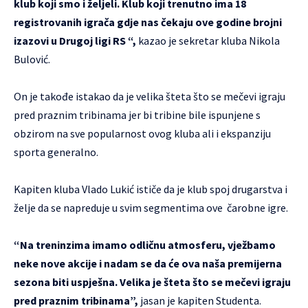
klub koji smo i željeli. Klub koji trenutno ima 18
registrovanih igrača gdje nas čekaju ove godine brojni
izazovi u Drugoj ligi RS “,
kazao je sekretar kluba Nikola
Bulović.
On je takođe istakao da je velika šteta što se mečevi igraju
pred praznim tribinama jer bi tribine bile ispunjene s
obzirom na sve popularnost ovog kluba ali i ekspanziju
sporta generalno.
Kapiten kluba Vlado Lukić ističe da je klub spoj drugarstva i
želje da se napreduje u svim segmentima ove
čarobne igre.
“Na treninzima imamo odličnu atmosferu, vježbamo
neke nove akcije i nadam se da će ova naša premijerna
sezona biti uspješna. Velika je šteta što se mečevi igraju
pred praznim tribinama”,
jasan je kapiten Studenta.