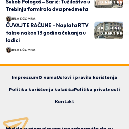
Sukob Pologoš – Sarić: Tužilaštvo u
DIREKT PRIČ
Trebinju formiralo dva predmeta
JELA DŽOMBA
ČUVAJTE RAČUNE – Naplata RTV
AKTUELNO
takse nakon 13 godina čekanja u
DIREKT PRIČ
ladici
JELA DŽOMBA
Impressum
O nama
Uslovi i pravila korištenja
Politika korišćenja kolačića
Politika privatnosti
Kontakt
Mislite svojom glavom i ne zaboravite da su