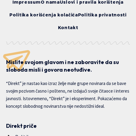
Impressum
O nama
Uslovi i pravila korištenja
Politika korišćenja kolačića
Politika privatnosti
Kontakt
Mislite svojom glavom i ne zaboravite da su
sloboda misli i govora neotuđive.
“Direkt” je nastao kao izraz želje male grupe novinara da se bave
svojim pozivom časno i pošteno, ne izdajući svoje čitaoce i interes
javnosti. Istovremeno, “Direkt” je i eksperiment. Pokazaćemo da
koncept slobodnog novinarstva nije nedostižni ideal.
Direkt priče