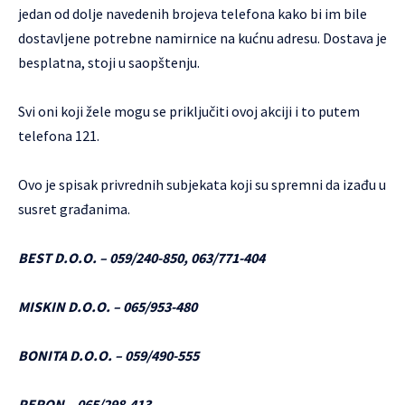
jedan od dolje navedenih brojeva telefona kako bi im bile
dostavljene potrebne namirnice na kućnu adresu. Dostava je
besplatna, stoji u saopštenju.
Svi oni koji žele mogu se priključiti ovoj akciji i to putem
telefona 121.
Ovo je spisak privrednih subjekata koji su spremni da izađu u
susret građanima.
BEST D.O.O. – 059/240-850, 063/771-404
MISKIN D.O.O. – 065/953-480
BONITA D.O.O. – 059/490-555
PERON – 065/298-413