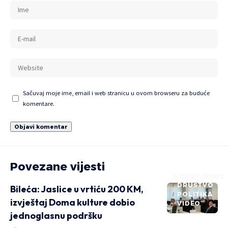
Sačuvaj moje ime, email i web stranicu u ovom browseru za buduće
komentare.
Povezane vijesti
DIREKT PRIČE
DRUŠTVO
Bileća: Jaslice u vrtiću 200 KM,
POLITIKA
izvještaj Doma kulture dobio
VIDEO
jednoglasnu podršku