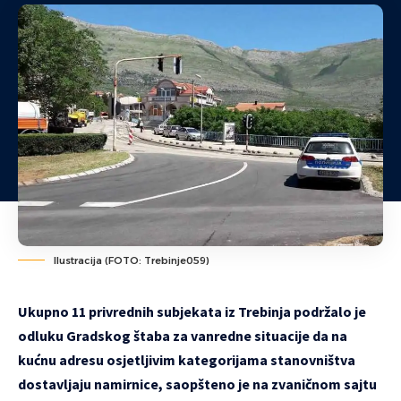
Ilustracija (FOTO: Trebinje059)
Ukupno 11 privrednih subjekata iz Trebinja podržalo je
odluku Gradskog štaba za vanredne situacije da na
kućnu adresu osjetljivim kategorijama stanovništva
dostavljaju namirnice, saopšteno je na zvaničnom sajtu