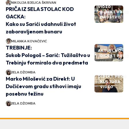
NIKOLIJA BJELICA ŠKRIVAN
VIDEO
PRIČA IZ SELA STOLAC KOD
DIREKT PRIČ
GACKA:
DRUŠTVO
Kako su Sarići udahnuli život
zaboravljenom bunaru
MILANKA KOVAČEVIĆ
TREBINJE:
AKTUELNO
Sukob Pologoš – Sarić: Tužilaštvo u
DIREKT PRIČ
Trebinju formiralo dva predmeta
JELA DŽOMBA
DIREKT PRIČE
Marko Milošević za Direkt: U
KULTURA
Dučićevom gradu stihovi imaju
VIDEO
posebnu težinu
JELA DŽOMBA