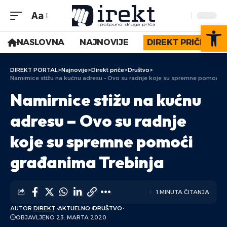
Aa
Op
NASLOVNA
NAJNOVIJE
DIREKT PRIČE
DIREKT PORTAL
>
Najnovije
>
Direkt priče
>
Društvo
>
Namirnice stižu na kućnu adresu – Ovo su radnje koje su spremne pomoći g
Namirnice stižu na kućnu
adresu – Ovo su radnje
koje su spremne pomoći
građanima Trebinja
1 MINUTA ČITANJA
AUTOR:
DIREKT
AKTUELNO
DRUŠTVO
OBJAVLJENO 23. MARTA 2020.