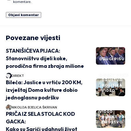
komentare.
Povezane vijesti
STANIŠIĆEVA PIJACA:
Stanovništvu dijeli koke,
DRUGI PIŠU
porodična firma zbraja milione
DIREKT PRIČE
DIREKT
DRUŠTVO
Bileća: Jaslice u vrtiću 200 KM,
POLITIKA
izvještaj Doma kulture dobio
VIDEO
jednoglasnu podršku
NIKOLIJA BJELICA ŠKRIVAN
VIDEO
PRIČA IZ SELA STOLAC KOD
DIREKT PRIČ
GACKA:
DRUŠTVO
Kako su Sarići udahnuli život