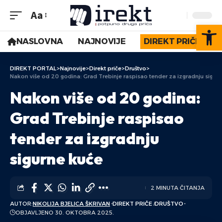
Aa
Op
NASLOVNA
NAJNOVIJE
DIREKT PRIČE
DIREKT PORTAL
>
Najnovije
>
Direkt priče
>
Društvo
>
Nakon više od 20 godina: Grad Trebinje raspisao tender za izgradnju sigur
Nakon više od 20 godina:
Grad Trebinje raspisao
tender za izgradnju
sigurne kuće
2 MINUTA ČITANJA
AUTOR:
NIKOLIJA BJELICA ŠKRIVAN
DIREKT PRIČE
DRUŠTVO
OBJAVLJENO 30. OKTOBRA 2025.