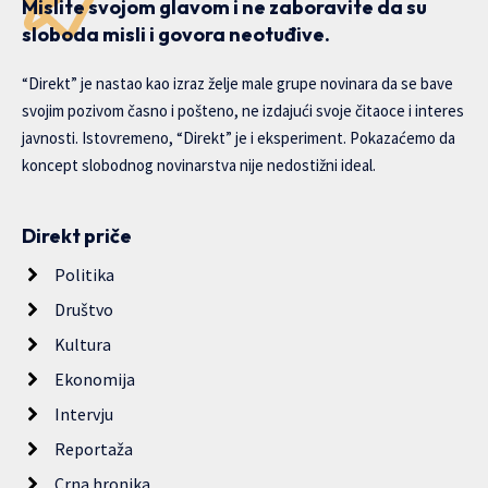
Mislite svojom glavom i ne zaboravite da su
sloboda misli i govora neotuđive.
“Direkt” je nastao kao izraz želje male grupe novinara da se bave
svojim pozivom časno i pošteno, ne izdajući svoje čitaoce i interes
javnosti. Istovremeno, “Direkt” je i eksperiment. Pokazaćemo da
koncept slobodnog novinarstva nije nedostižni ideal.
Direkt priče
Politika
Društvo
Kultura
Ekonomija
Intervju
Reportaža
Crna hronika