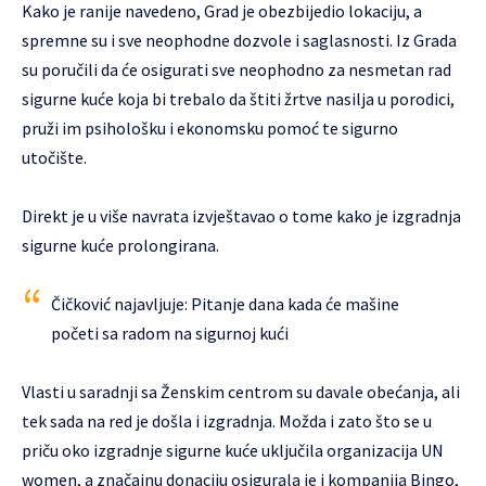
Kako je ranije navedeno, Grad je obezbijedio lokaciju, a
spremne su i sve neophodne dozvole i saglasnosti. Iz Grada
su poručili da će osigurati sve neophodno za nesmetan rad
sigurne kuće koja bi trebalo da štiti žrtve nasilja u porodici,
pruži im psihološku i ekonomsku pomoć te sigurno
utočište.
Direkt je u više navrata izvještavao o tome kako je izgradnja
sigurne kuće prolongirana.
Čičković najavljuje: Pitanje dana kada će mašine
početi sa radom na sigurnoj kući
Vlasti u saradnji sa Ženskim centrom su davale obećanja, ali
tek sada na red je došla i izgradnja. Možda i zato što se u
priču oko izgradnje sigurne kuće uključila organizacija UN
women, a značajnu donaciju osigurala je i kompanija Bingo,