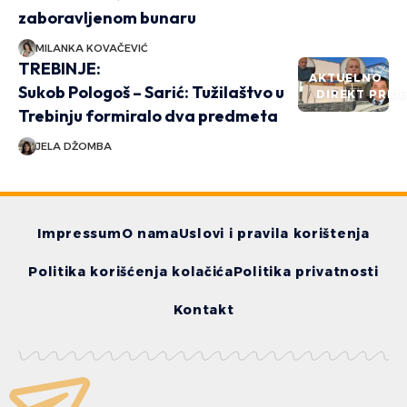
zaboravljenom bunaru
MILANKA KOVAČEVIĆ
TREBINJE:
AKTUELNO
Sukob Pologoš – Sarić: Tužilaštvo u
DIREKT PRIČ
Trebinju formiralo dva predmeta
JELA DŽOMBA
Impressum
O nama
Uslovi i pravila korištenja
Politika korišćenja kolačića
Politika privatnosti
Kontakt