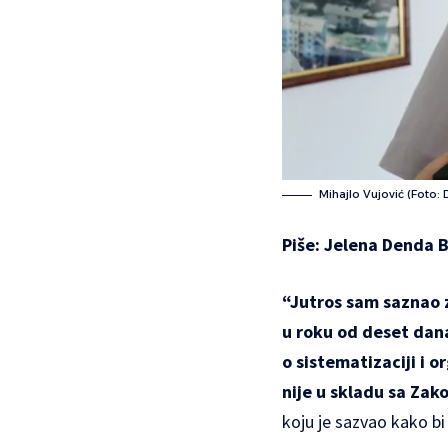
Mihajlo Vujović (Foto: D
Piše: Jelena Denda 
“Jutros sam saznao z
u roku od deset dana
o sistematizaciji i 
nije u skladu sa Za
koju je sazvao kako bi