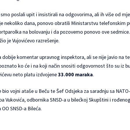
o poslali upit i insistirali na odgovorima, ali ih više od mj
e nekoliko dana, ponovo obratili Ministarstvu telefonskim p
 portparolka na bolovanju i da pozovemo ponovo ove sedmic
žio je Vujovićevo razrešenje.
 dobije komentar upravnog inspektora, ali se nije javio na t
poznato ko će i na koji način snositi odgovornost što su iz b
vićevu neto platu izdvojene
33.000 maraka
.
e bio vojni ataše u Beču te Šef Odsjeka za saradnju sa NAT
uba Vukovića, odbornika SNSD-a u bilećkoj Skupštini i rođen
a OO SNSD-a Bileća.