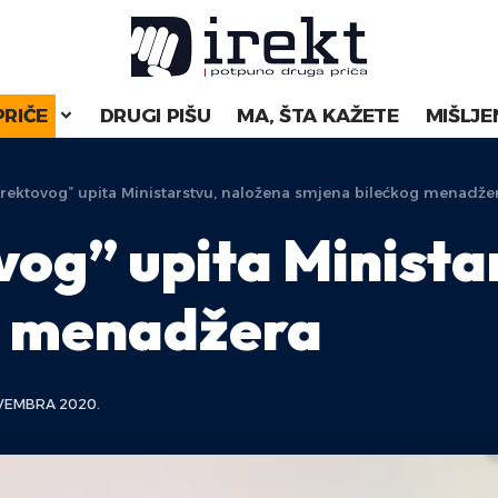
PRIČE
DRUGI PIŠU
MA, ŠTA KAŽETE
MIŠLJE
rektovog” upita Ministarstvu, naložena smjena bilećkog menadže
og” upita Minista
g menadžera
VEMBRA 2020.