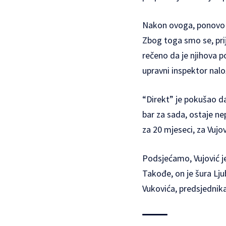
Nakon ovoga, ponovo sm
Zbog toga smo se, prij
rečeno da je njihova
upravni inspektor nalo
“Direkt” je pokušao da
bar za sada, ostaje ne
za 20 mjeseci, za Vujo
Podsjećamo, Vujović j
Takođe, on je šura Lj
Vukovića, predsjednik