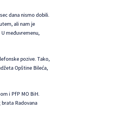
esec dana nismo dobili.
utem, ali nam je
e. U međuvremenu,
elefonske pozive. Tako,
udžeta Opštine Bileća,
O-om i PfP MO BiH.
og brata Radovana