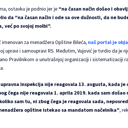
ma, ostavku je podnio jer je
“na časan način došao i obavl
elio da “na časan način i ode sa ove dužnosti, da ne bud
 već po svojoj molbi”.
ić imenovan za menadžera Opštine Bileća,
naš portal je obj
j upravi i samoupravi RS. Međutim, Vujović je tvrdio da je 
sano Pravilnikom o unutrašnjoj organizaciji i sistematizaciji 
a.
pravna inspekcija nije reagovala 13. avgusta, kada je o
og čega nije reagovala 1. aprila 2019. kada sam došao 
 koliko sam tu, ni zbog čega je reagovala sada, neposredn
menadžera opštine istekao sa mandatom načelnika”
, re
.