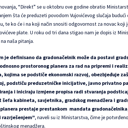
ovanja, “Direkt” se u oktobru ove godine obratio Ministarst
njem šta će preduzeti povodom Vujovićevog slučaja budući
u, te ko će i na koji način snositi odgovornost za novac koji 
ovićeve plate. U roku od tri dana stigao nam je dopis iz Minis
na naša pitanja.
je definisano da gradonačelnik može da postavi grad
odnosno prostoronog planera za rad na pripremi i realiza
, kojima se podstiče ekonomski razvoj, obezbjeđuje zaš
voj, podstiču preduzetničke inicijative, javno privatno 
iranja i iniciraju izmjene propisa radi stvaranja podstic
t šefa kabineta, savjetnika, gradskog menadžera i grad
 planera prestaje prestankom mandata gradonačelnika
i razrješenjem”
, naveli su iz Ministarstva, čime je potvrđe
opštinskog menadžera.