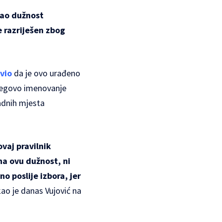
jao dužnost
e razriješen zbog
avio
da je ovo urađeno
njegovo imenovanje
radnih mjesta
vaj pravilnik
na ovu dužnost, ni
o poslije izbora, jer
kao je danas Vujović na