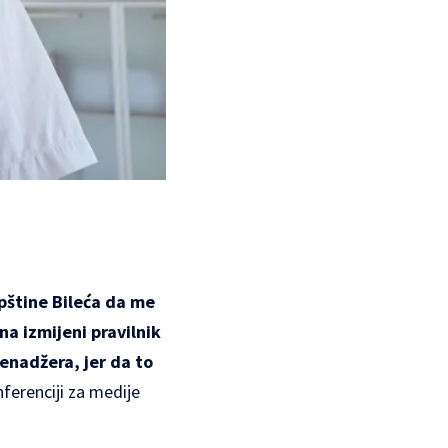
pštine Bileća da me
a izmijeni pravilnik
menadžera, jer da to
nferenciji za medije