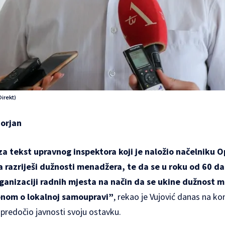
irekt)
Borjan
a tekst upravnog inspektora koji je naložio načelniku O
 razriješi dužnosti menadžera, te da se u roku od 60 dan
organizaciji radnih mjesta na način da se ukine dužnost 
konom o lokalnoj samoupravi”
, rekao je Vujović danas na ko
 predočio javnosti svoju ostavku.