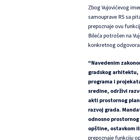
Zbog Vujovićevog imen
samouprave RS sa pita
prepoznaje ovu funkcij
Bileća potrošen na Vuj
konkretnog odgovora 
“Navedenim zakonom 
gradskog arhitektu, 
programa i projekata
sredine, održivi raz
akti prostornog plan
razvoj grada. Manda
odnosno prostornog
opštine, ostavkom il
prepoznaje funkciju 