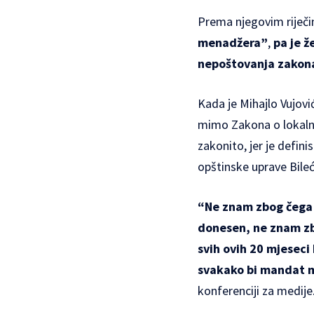
Prema njegovim riječi
menadžera”
,
pa je ž
nepoštovanja zakona,
Kada je Mihajlo Vujov
mimo Zakona o lokalno
zakonito, jer je defini
opštinske uprave Bileć
“Ne znam zbog čega u
donesen, ne znam zb
svih ovih 20 mjeseci
svakako bi mandat 
konferenciji za medije