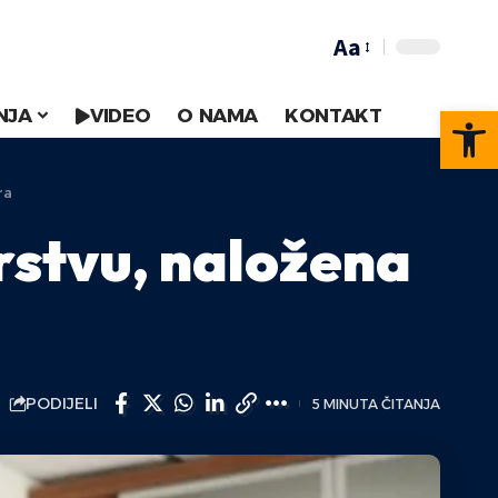
Aa
Op
NJA
VIDEO
O NAMA
KONTAKT
ra
rstvu, naložena
PODIJELI
5 MINUTA ČITANJA