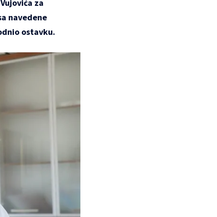
 Vujovića za
 sa navedene
podnio ostavku.