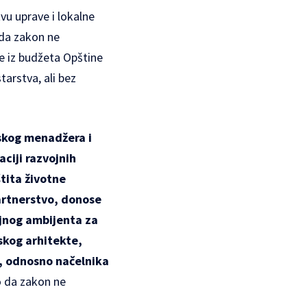
vu uprave i lokalne
 da zakon ne
je iz budžeta Opštine
tarstva, ali bez
skog menadžera i
ciji razvojnih
tita životne
partnerstvo, donose
ajnog ambijenta za
skog arhitekte,
, odnosno načelnika
no da zakon ne