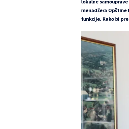
lokalne samouprave R
menadžera Opštine Bi
funkcije. Kako bi pr