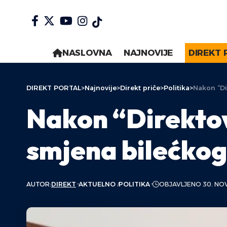
NASLOVNA
NAJNOVIJE
DIREKT 
DIREKT PORTAL
>
Najnovije
>
Direkt priče
>
Politika
>
Nakon “Di
Nakon “Direktov
smjena bilećko
AUTOR:
DIREKT
AKTUELNO
POLITIKA
OBJAVLJENO 30. NO