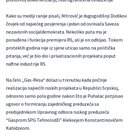
Kako su mediji ranije pisali, Mitrović je dugogodišnji Dodikov
čovjek od najvećeg povjerenja i jedan od osnivača Saveza
nezavisnih socijaldemokrata. Nekoliko puta mu je
ponuđena i funkcija premijera RS, ali je on odbijao. Tokom
proteklih godina nije iz sjene uticao samo na politička
pitanja, već je bio dio i privatizacionih projekata poput
naftne industrije RS.
Na čelo „Gas-Resa“ dolazi u trenutku kada počinje
realizacija najvećih ruskih projekata u Republici Srpskoj,
odnosno samo pola godine nakon što je Puhalac potpisao
ugovor o formiranju zajedničkog preduzeća sa
predsjednikom Upravnog odbora ruskog preduzeća
“Gasprom SPG Tehnolodži” Aleksejem Konstantinovičem
Kahidzeom.