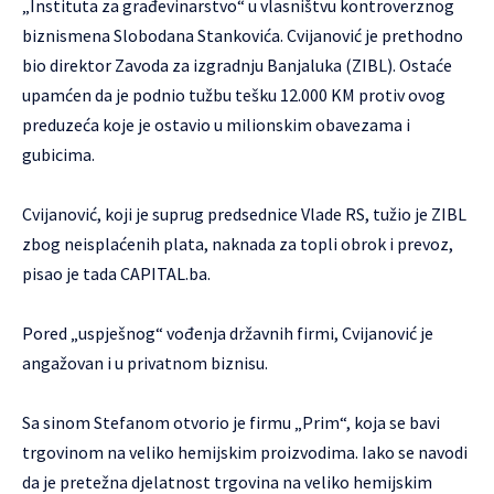
„Instituta za građevinarstvo“ u vlasništvu kontroverznog
biznismena Slobodana Stankovića. Cvijanović je prethodno
bio direktor Zavoda za izgradnju Banjaluka (ZIBL). Ostaće
upamćen da je podnio tužbu tešku 12.000 KM protiv ovog
preduzeća koje je ostavio u milionskim obavezama i
gubicima.
Cvijanović, koji je suprug predsednice Vlade RS, tužio je ZIBL
zbog neisplaćenih plata, naknada za topli obrok i prevoz,
pisao je tada CAPITAL.ba.
Pored „uspješnog“ vođenja državnih firmi, Cvijanović je
angažovan i u privatnom biznisu.
Sa sinom Stefanom otvorio je firmu „Prim“, koja se bavi
trgovinom na veliko hemijskim proizvodima. Iako se navodi
da je pretežna djelatnost trgovina na veliko hemijskim