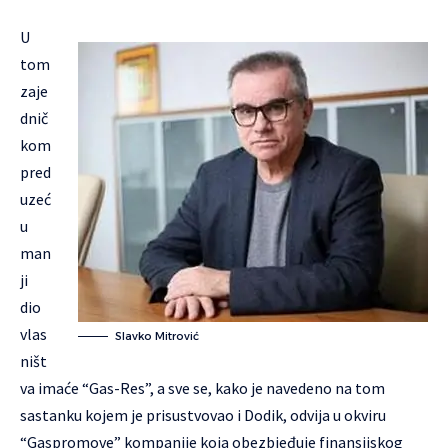
U
tom
zaje
dnič
kom
pred
uzeć
u
man
ji
dio
vlas
Slavko Mitrović
ništ
va imaće “Gas-Res”, a sve se, kako je navedeno na tom
sastanku kojem je prisustvovao i Dodik, odvija u okviru
“Gaspromove” kompanije koja obezbjeđuje finansijskog