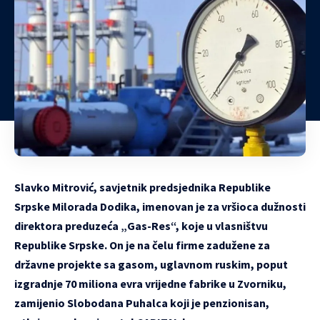
Slavko Mitrović, savjetnik predsjednika Republike
Srpske Milorada Dodika, imenovan je za vršioca dužnosti
direktora preduzeća „Gas-Res“, koje u vlasništvu
Republike Srpske. On je na čelu firme zadužene za
državne projekte sa gasom, uglavnom ruskim, poput
izgradnje 70 miliona evra vrijedne fabrike u Zvorniku,
zamijenio Slobodana Puhalca koji je penzionisan,