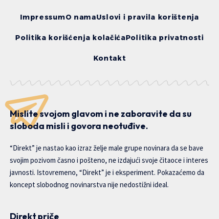
Impressum
O nama
Uslovi i pravila korištenja
Politika korišćenja kolačića
Politika privatnosti
Kontakt
Mislite svojom glavom i ne zaboravite da su
sloboda misli i govora neotuđive.
“Direkt” je nastao kao izraz želje male grupe novinara da se bave
svojim pozivom časno i pošteno, ne izdajući svoje čitaoce i interes
javnosti. Istovremeno, “Direkt” je i eksperiment. Pokazaćemo da
koncept slobodnog novinarstva nije nedostižni ideal.
Direkt priče