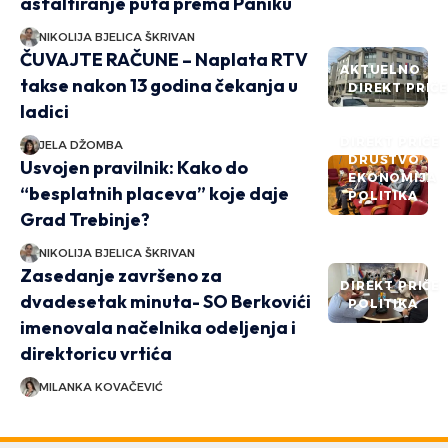
asfaltiranje puta prema Paniku
NIKOLIJA BJELICA ŠKRIVAN
ČUVAJTE RAČUNE – Naplata RTV
AKTUELNO
takse nakon 13 godina čekanja u
DIREKT PRIČ
ladici
DIREKT PRIČE
JELA DŽOMBA
DRUŠTVO
Usvojen pravilnik: Kako do
EKONOMIJA
“besplatnih placeva” koje daje
POLITIKA
Grad Trebinje?
NIKOLIJA BJELICA ŠKRIVAN
Zasedanje završeno za
DIREKT PRIČE
dvadesetak minuta- SO Berkovići
POLITIKA
imenovala načelnika odeljenja i
direktoricu vrtića
MILANKA KOVAČEVIĆ