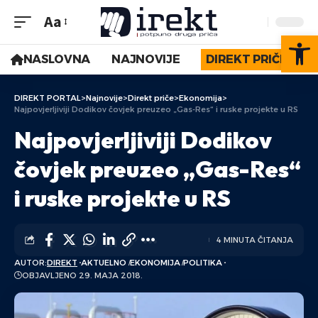
Aa
Op
NASLOVNA
NAJNOVIJE
DIREKT PRIČE
DIREKT PORTAL
>
Najnovije
>
Direkt priče
>
Ekonomija
>
Najpovjerljiviji Dodikov čovjek preuzeo „Gas-Res“ i ruske projekte u RS
Najpovjerljiviji Dodikov
čovjek preuzeo „Gas-Res“
i ruske projekte u RS
4 MINUTA ČITANJA
AUTOR:
DIREKT
AKTUELNO
EKONOMIJA
POLITIKA
OBJAVLJENO 29. MAJA 2018.