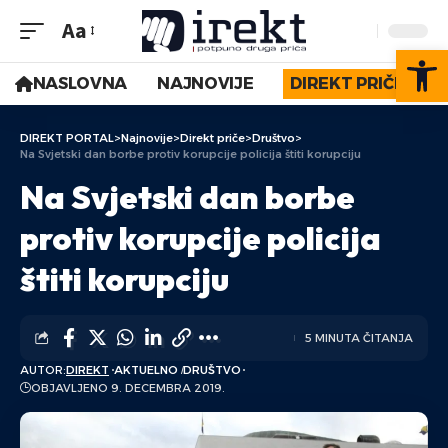
Aa
Op
NASLOVNA
NAJNOVIJE
DIREKT PRIČE
DIREKT PORTAL
>
Najnovije
>
Direkt priče
>
Društvo
>
Na Svjetski dan borbe protiv korupcije policija štiti korupciju
Na Svjetski dan borbe
protiv korupcije policija
štiti korupciju
5 MINUTA ČITANJA
AUTOR:
DIREKT
AKTUELNO
DRUŠTVO
OBJAVLJENO 9. DECEMBRA 2019.