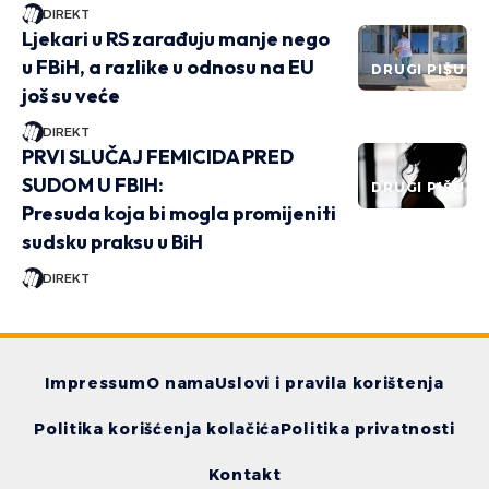
DIREKT
Ljekari u RS zarađuju manje nego
u FBiH, a razlike u odnosu na EU
DRUGI PIŠU
još su veće
DIREKT
PRVI SLUČAJ FEMICIDA PRED
SUDOM U FBIH:
DRUGI PIŠU
Presuda koja bi mogla promijeniti
sudsku praksu u BiH
DIREKT
Impressum
O nama
Uslovi i pravila korištenja
Politika korišćenja kolačića
Politika privatnosti
Kontakt