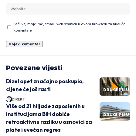
Sačuvaj moje ime, email i web stranicu u ovom browseru za buduće
komentare.
Povezane vijesti
Dizel opet značajno poskupio,
cijene će još rasti
DRUGI PIŠU
DIREKT
Više od 21 hiljade zaposlenih u
institucijama BiH dobiće
DRUGI PIŠU
retroaktivnu razliku u osnovici za
plate i uvećan regres