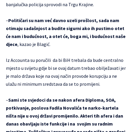
banjalučka policija sprovodi na Trgu Krajine.
–
Političari su nam već davno uzeli prošlost, sada nam
otimaju sadašnjost a budite sigurni ako ih pustimo otet
će nam i budućnost, a otet će, boga mi, i budućnost naše
djece
, kazao je Blagić.
Iz Accounta su poručili da bi BiH trebala da bude centralno
mjesto u svijetu gdje bi se ovaj datum trebao obilježavati jer
je malo država koje na ovaj način provode korupciju a ne
ulažu ni minimum sredstava da se to promijeni.
–
Sami ste svjedoci da se nakon afera Diploma, SOA,
potkivanje, poslova Fadila Novalića te narko-kartela
ništa nije u ovoj državi promijenilo. Akteri tih afera i dan
danas obavljaju iste funkcije i na svojim su radnim
mjestima. Tužilaštvo i pravosuđe ne rade ništa a građani