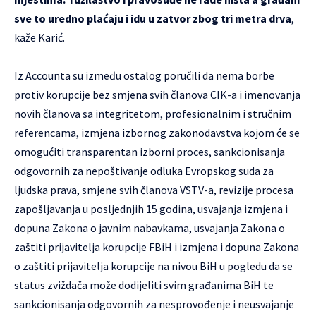
sve to uredno plaćaju i idu u zatvor zbog tri metra drva
,
kaže Karić.
Iz Accounta su između ostalog poručili da nema borbe
protiv korupcije bez smjena svih članova CIK-a i imenovanja
novih članova sa integritetom, profesionalnim i stručnim
referencama, izmjena izbornog zakonodavstva kojom će se
omogućiti transparentan izborni proces, sankcionisanja
odgovornih za nepoštivanje odluka Evropskog suda za
ljudska prava, smjene svih članova VSTV-a, revizije procesa
zapošljavanja u posljednjih 15 godina, usvajanja izmjena i
dopuna Zakona o javnim nabavkama, usvajanja Zakona o
zaštiti prijavitelja korupcije FBiH i izmjena i dopuna Zakona
o zaštiti prijavitelja korupcije na nivou BiH u pogledu da se
status zviždača može dodijeliti svim građanima BiH te
sankcionisanja odgovornih za nesprovođenje i neusvajanje