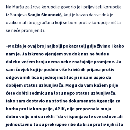
Na Maršu za žrtve korupcije govorio je i prijavitelj korupcije
iz Sarajeva
Sanjin Sinanović,
koji je kazao da sve dok je
ovako mali broj građana koji se bore protiv korupcije ništa
se neće promijeniti.
–
Možda je ovaj broj najbolji pokazatelj gdje živimo i kako
nam je. Ja iskreno vjerujem sve dok nas ne bude u
daleko većem broju nema neke značajnije promjene. Ja
sam čovjek koji je podnio više krivičnih prijava protiv
odgovornih lica u jednoj instituciji i nisam uspio da
dobijem status uzbunjivača. Mogu da vam kažem prije
ćete dobiti sedmicu na lotu nego status uzbunjivača.
Iako sam dostavio na stotine dokumenata Agencija za
borbu protiv korupcije, APIK, nije prepoznala moju
dobru volju oni su rekli: “da vi ispunjavate sve uslove ali
jednostavno to su prekrupne ribe da bi se protiv njih išta