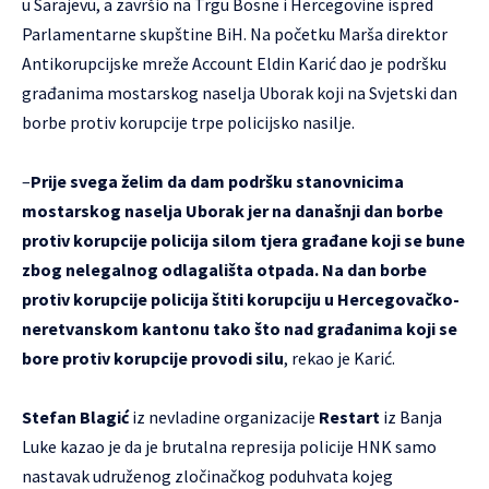
u Sarajevu, a završio na Trgu Bosne i Hercegovine ispred
Parlamentarne skupštine BiH. Na početku Marša direktor
Antikorupcijske mreže Account Eldin Karić dao je podršku
građanima mostarskog naselja Uborak koji na Svjetski dan
borbe protiv korupcije trpe policijsko nasilje.
–
Prije svega želim da dam podršku stanovnicima
mostarskog naselja Uborak jer na današnji dan borbe
protiv korupcije policija silom tjera građane koji se bune
zbog nelegalnog odlagališta otpada. Na dan borbe
protiv korupcije policija štiti korupciju u Hercegovačko-
neretvanskom kantonu tako što nad građanima koji se
bore protiv korupcije provodi silu
, rekao je Karić.
Stefan Blagić
iz nevladine organizacije
Restart
iz Banja
Luke kazao je da je brutalna represija policije HNK samo
nastavak udruženog zločinačkog poduhvata kojeg