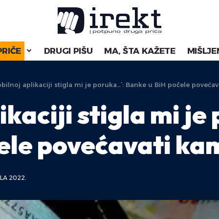
PRIČE
DRUGI PIŠU
MA, ŠTA KAŽETE
MIŠLJE
bilnoj aplikaciji stigla mi je poruka…’: Banke u BiH počele povećav
ikaciji stigla mi j
ele povećavati kam
LA 2022.