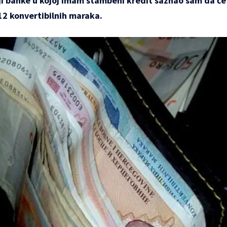
ji banke u kojoj imam stambeni kredit saznao sam da će 
 12 konvertibilnih maraka.