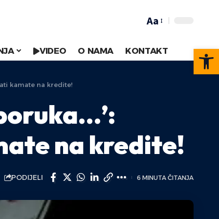
Aa
Op
NJA
VIDEO
O NAMA
KONTAKT
ati kamate na kredite!
e poruka…’:
ate na kredite!
PODIJELI
6 MINUTA ČITANJA