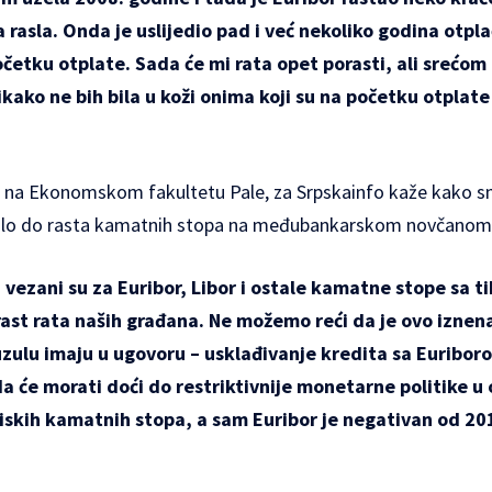
a rasla. Onda je uslijedio pad i već nekoliko godina otpl
početku otplate. Sada će mi rata opet porasti, ali srećom
ikako ne bih bila u koži onima koji su na početku otplate
 na Ekonomskom fakultetu Pale, za Srpskainfo kaže kako sm
ošlo do rasta kamatnih stopa na međubankarskom novčanom 
 vezani su za Euribor, Libor i ostale kamatne stope sa tih
rast rata naših građana. Ne možemo reći da je ovo iznen
auzulu imaju u ugovoru – usklađivanje kredita sa Euribor
a će morati doći do restriktivnije monetarne politike 
iskih kamatnih stopa, a sam Euribor je negativan od 20