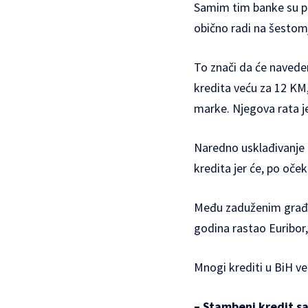
Samim tim banke su po
obično radi na šesto
To znači da će navede
kredita veću za 12 KM,
marke. Njegova rata je
Naredno usklađivanje 
kredita jer će, po oček
Među zaduženim građani
godina rastao Euribor,
Mnogi krediti u BiH ve
– Stambeni kredit sa