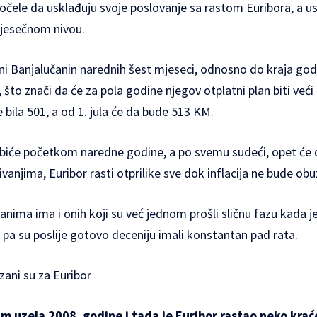
čele da usklađuju svoje poslovanje sa rastom Euribora, a us
mjesečnom nivou.
ni Banjalučanin narednih šest mjeseci, odnosno do kraja god
 što znači da će za pola godine njegov otplatni plan biti veći
 bila 501, a od 1. jula će da bude 513 KM.
biće početkom naredne godine, a po svemu sudeći, opet će d
ivanjima, Euribor rasti otprilike sve dok inflacija ne bude ob
ma ima i onih koji su već jednom prošli sličnu fazu kada je 
 pa su poslije gotovo deceniju imali konstantan pad rata.
zani su za Euribor
m uzela 2008. godine i tada je Euribor rastao neko kra