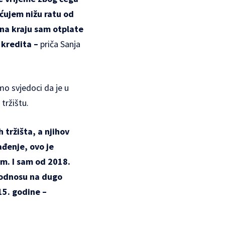
aćujem nižu ratu od
 na kraju sam otplate
 kredita –
priča Sanja
o svjedoci da je u
tržištu.
 tržišta, a njihov
ađenje, ovo je
om. I sam od 2018.
u odnosu na dugo
15. godine –