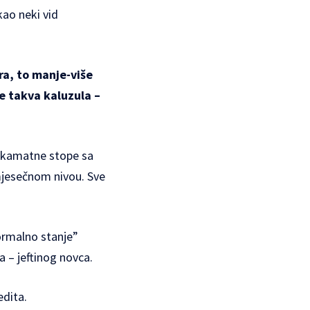
kao neki vid
ra, to manje-više
e takva kaluzula –
ju kamatne stope sa
mjesečnom nivou. Sve
ormalno stanje”
a – jeftinog novca.
edita.