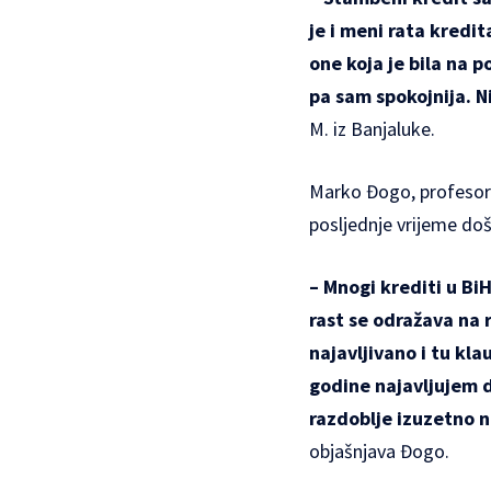
je i meni rata kredit
one koja je bila na 
pa sam spokojnija. N
M. iz Banjaluke.
Marko Đogo, profesor
posljednje vrijeme d
– Mnogi krediti u BiH
rast se odražava na 
najavljivano i tu kl
godine najavljujem d
razdoblje izuzetno n
objašnjava Đogo.