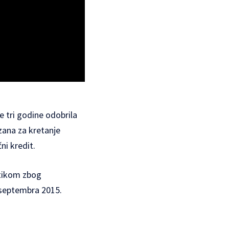
e tri godine odobrila
zana za kretanje
i kredit.
itikom zbog
d septembra 2015.