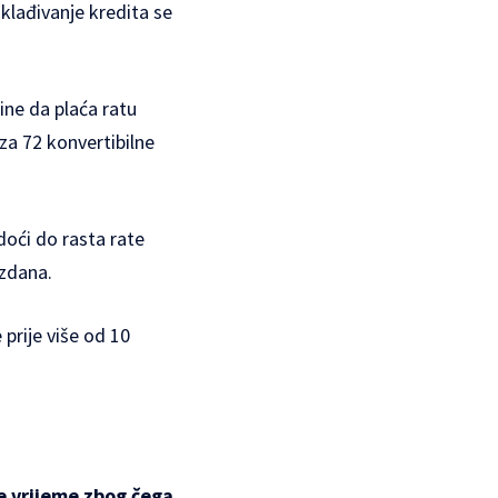
klađivanje kredita se
ine da plaća ratu
 za 72 konvertibilne
oći do rasta rate
uzdana.
prije više od 10
će vrijeme zbog čega