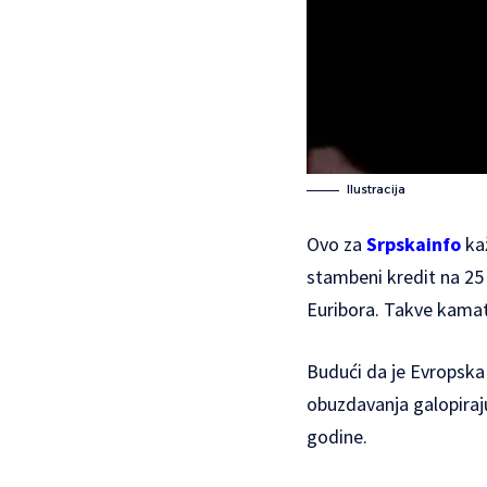
Ilustracija
Ovo za
Srpskainfo
kaž
stambeni kredit na 25
Euribora. Takve kamat
Budući da je Evropska
obuzdavanja galopiraju
godine.