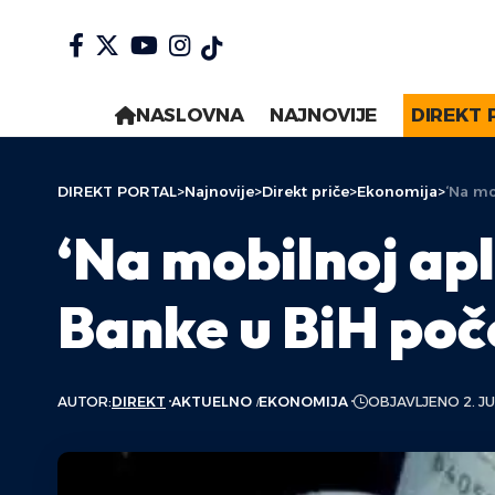
NASLOVNA
NAJNOVIJE
DIREKT 
DIREKT PORTAL
>
Najnovije
>
Direkt priče
>
Ekonomija
>
‘Na mo
‘Na mobilnoj apl
Banke u BiH poč
AUTOR:
DIREKT
AKTUELNO
EKONOMIJA
OBJAVLJENO 2. JU