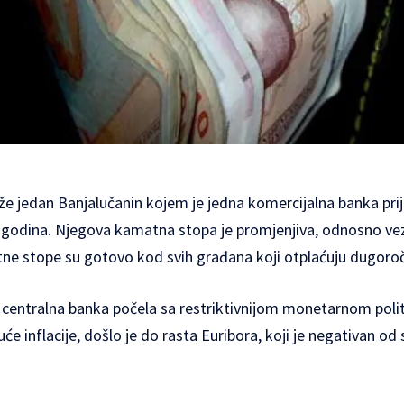
e jedan Banjalučanin kojem je jedna komercijalna banka prij
 godina. Njegova kamatna stopa je promjenjiva, odnosno ve
ne stope su gotovo kod svih građana koji otplaćuju dugoročn
 centralna banka počela sa restriktivnijom monetarnom pol
će inflacije, došlo je do rasta Euribora, koji je negativan o