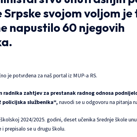
e Srpske svojom voljom je
e napustilo 60 njegovih
ka
.
čno je potvrđena za naš portal iz MUP-a RS.
m radnika zahtjev za prestanak radnog odnosa podnijelo
 policijska službenika“,
navodi se u odgovoru na pitanja n
školskoj 2024/2025. godini, deset učenika Srednje škole unu
 i prepisalo se u drugu školu.