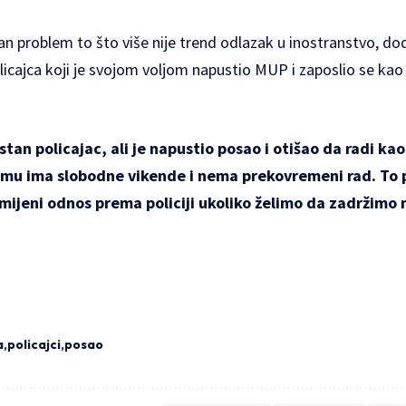
an problem to što više nije trend odlazak u inostranstvo, do
olicajca koji je svojom voljom napustio MUP i zaposlio se ka
stan policajac, ali je napustio posao i otišao da radi k
čemu ima slobodne vikende i nema prekovremeni rad. To 
ijeni odnos prema policiji ukoliko želimo da zadržimo 
a
policajci
posao