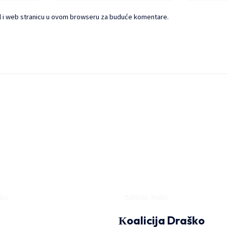
l i web stranicu u ovom browseru za buduće komentare.
ŠU
DRUGI PIŠU
Кoalicija Draško