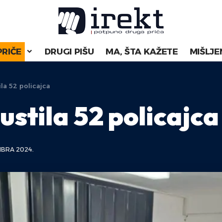
PRIČE
DRUGI PIŠU
MA, ŠTA KAŽETE
MIŠLJE
la 52 policajca
stila 52 policajca
MBRA 2024.