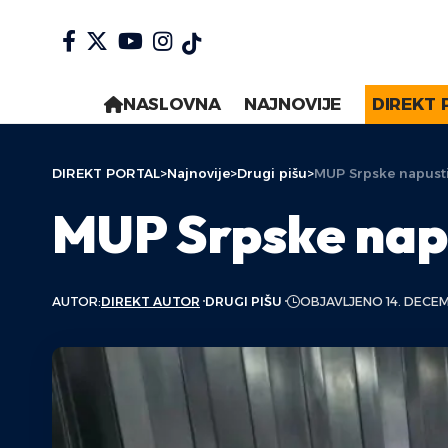
NASLOVNA
NAJNOVIJE
DIREKT 
DIREKT PORTAL
>
Najnovije
>
Drugi pišu
>
MUP Srpske napusti
MUP Srpske napu
AUTOR:
DIREKT AUTOR
DRUGI PIŠU
OBJAVLJENO 14. DECE