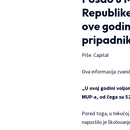
Republik
ove godin
pripadni
Piše: Capital
Ova informacija zvani
„U ovoj godini voljo
MUP-a, od čega su 52
Pored toga, u tekućoj 
napustilo je školovanje