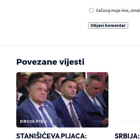
Sačuvaj moje ime, emai
Povezane vijesti
DRUGI PIŠU
DRUGI PI
STANIŠIĆEVA PIJACA:
SRBIJA: