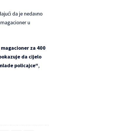
dajući da je nedavno
o magacioner u
ao magacioner za 400
pokazuje da cijelo
mlade policajce“
,