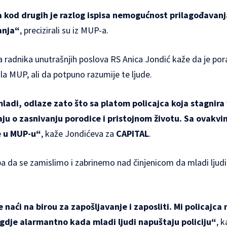
a kod drugih je razlog ispisa nemogućnost prilagođavan
anja“
, precizirali su iz MUP-a.
a radnika unutrašnjih poslova RS Anica Jondić kaže da je po
ila MUP, ali da potpuno razumije te ljude.
mladi, odlaze zato što sa platom policajca koja stagnira 
aju o zasnivanju porodice i pristojnom životu. Sa ovak
e u MUP-u“
, kaže Jondićeva za
CAPITAL
.
a da se zamislimo i zabrinemo nad činjenicom da mladi ljudi 
 naći na birou za zapošljavanje i zaposliti. Mi policajc
svagdje alarmantno kada mladi ljudi napuštaju policiju“
, 