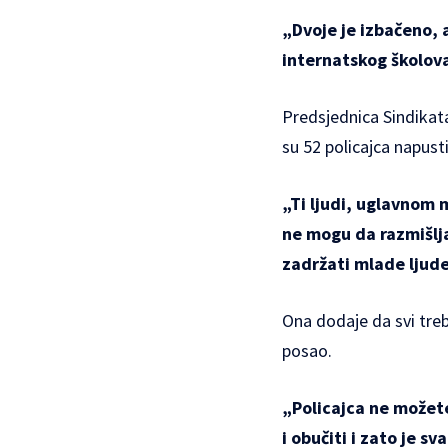
„Dvoje je izbačeno, 
internatskog školov
Predsjednica Sindikat
su 52 policajca napust
„Ti ljudi, uglavnom 
ne mogu da razmišlj
zadržati mlade ljud
Ona dodaje da svi treb
posao.
„Policajca ne možete
i obučiti i zato je 