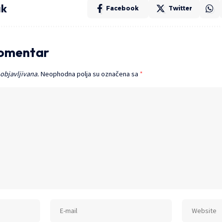
ak
Facebook
Twitter
komentar
 objavljivana.
Neophodna polja su označena sa
*