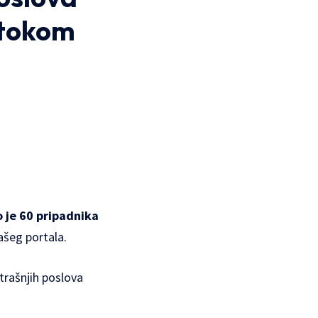
 tokom
 je 60 pripadnika
ašeg portala.
trašnjih poslova