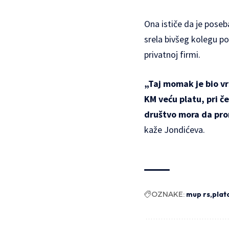
Ona ističe da je poseb
srela bivšeg kolegu p
privatnoj firmi.
„Taj momak je bio vr
KM veću platu, pri 
društvo mora da prom
kaže Jondićeva.
OZNAKE:
mup rs
plat