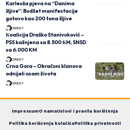
Karleuša pjeva na “Danima
DRUGI PIŠU
šljive”: Budžet manifestacije
gotovo kao 200 tona šljive
DIREKT
Кoalicija Draško Stanivuković –
PSS kažnjena sa 8.500 КM, SNSD
DRUGI PIŠU
sa 6.000 KM
DIREKT
Crna Gora – Obračuni klanova
odnijeli osam života
DRUGI PIŠU
DIREKT
Impressum
O nama
Uslovi i pravila korištenja
Politika korišćenja kolačića
Politika privatnosti