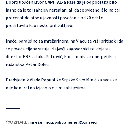
Dobro upućen izvor
CAPITAL
-a kaže da je od početka bilo
jasno da je taj zahtjev nerealan, ali da se svjesno išlo na taj
procenat da bi se u javnosti povećanje od 20 odsto
predstavilo kao nešto prihvatljivo.
Inače, paralelno sa mrežarinom, na Vladu se vrši pritisak i da
se poveća cijena struje. Najveći zagovornici te ideje su
direktor ERS-a Luka Petrović, kao i ministar energetike i
rudarstva Petar Đokić.
Predsjednik Vlade Republike Srpske Savo Minić za sada se
nije konkretno izjasnio o tim zahtjevima.
OZNAKE:
mrežarina
poskupljenje
RS
struja