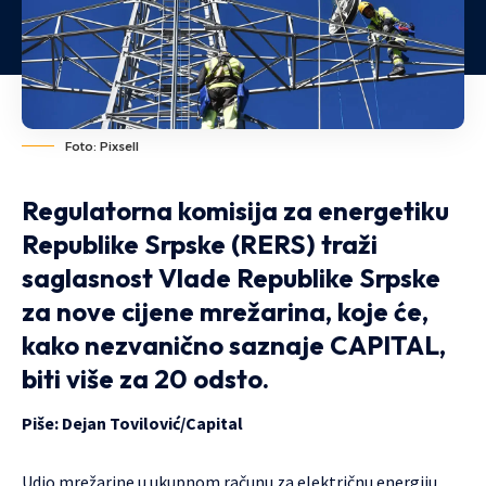
Foto: Pixsell
Regulatorna komisija za energetiku
Republike Srpske (RERS) traži
saglasnost Vlade Republike Srpske
za nove cijene mrežarina, koje će,
kako nezvanično saznaje CAPITAL,
biti više za 20 odsto.
Piše:
Dejan Tovilović
/
Capital
Udio mrežarine u ukupnom računu za električnu energiju