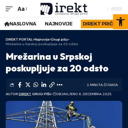
Aa
Op
NASLOVNA
NAJNOVIJE
DIREKT PRIČE
DIREKT PORTAL
>
Najnovije
>
Drugi pišu
>
Mrežarina u Srpskoj poskupljuje za 20 odsto
Mrežarina u Srpskoj
poskupljuje za 20 odsto
2 MINUTA ČITANJA
AUTOR:
DIREKT
DRUGI PIŠU
OBJAVLJENO 8. DECEMBRA 2025.