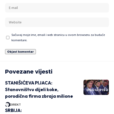
Sačuvaj moje ime, email i web stranicu u ovom browseru za buduće
komentare.
Povezane vijesti
STANIŠIĆEVA PIJACA:
Stanovništvu dijeli koke,
DRUGI PIŠU
porodična firma zbraja milione
DIREKT
SRBIJA: