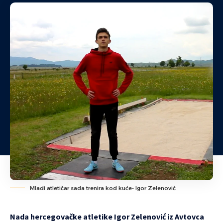
Mladi atletičar sada trenira kod kuće- Igor Zelenović
Nada hercegovačke atletike Igor Zelenović iz Avtovca