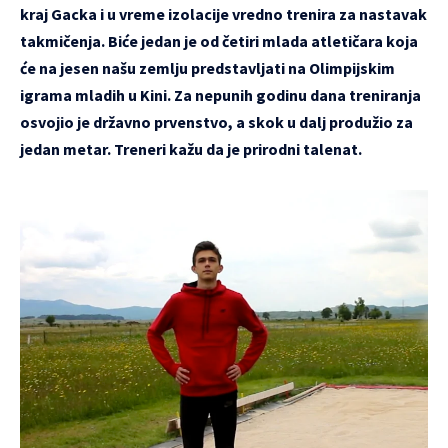
kraj Gacka i u vreme izolacije vredno trenira za nastavak
takmičenja. Biće jedan je od četiri mlada atletičara koja
će na jesen našu zemlju predstavljati na Olimpijskim
igrama mladih u Kini. Za nepunih godinu dana treniranja
osvojio je državno prvenstvo, a skok u dalj produžio za
jedan metar. Treneri kažu da je prirodni talenat.