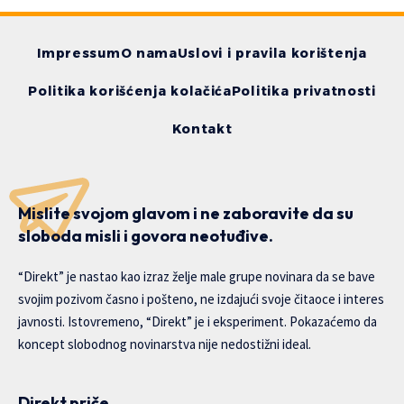
Impressum
O nama
Uslovi i pravila korištenja
Politika korišćenja kolačića
Politika privatnosti
Kontakt
Mislite svojom glavom i ne zaboravite da su
sloboda misli i govora neotuđive.
“Direkt” je nastao kao izraz želje male grupe novinara da se bave
svojim pozivom časno i pošteno, ne izdajući svoje čitaoce i interes
javnosti. Istovremeno, “Direkt” je i eksperiment. Pokazaćemo da
koncept slobodnog novinarstva nije nedostižni ideal.
Direkt priče