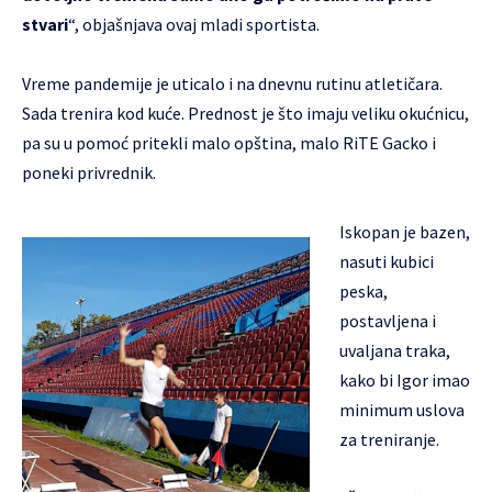
stvari
“, objašnjava ovaj mladi sportista.
Vreme pandemije je uticalo i na dnevnu rutinu atletičara.
Sada trenira kod kuće. Prednost je što imaju veliku okućnicu,
pa su u pomoć pritekli malo opština, malo RiTE Gacko i
poneki privrednik.
Iskopan je bazen,
nasuti kubici
peska,
postavljena i
uvaljana traka,
kako bi Igor imao
minimum uslova
za treniranje.