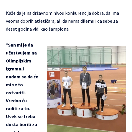
Kaže da je na državnom nivou konkurencija dobra, da ima
veoma dobrih atletičara, ali da nema dilemu i da sebe za
deset godina vidi kao šampiona.
“
San mi je da
učestvujem na
Olimpijskim
igrama,i
nadam se da će
mi se to
ostvariti.
Vredno ću
raditi za to.
Uvek se treba
dosta boriti za