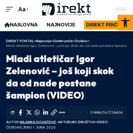
Aa
Op
NASLOVNA
NAJNOVIJE
DIREKT PRIČE
DIREKT PORTAL
>
Najnovije
>
Direkt priče
>
Društvo
>
Mladi atletičar Igor Zelenović – još koji skok da od nade postane šampion 
Mladi atletičar Igor
Zelenović – još koji skok
da od nade postane
šampion (VIDEO)
5 MINUTA ČITANJA
AUTOR:
MILANKA KOVAČEVIĆ
AKTUELNO
DRUŠTVO
VIDEO
OBJAVLJENO 1. JUNA 2020.