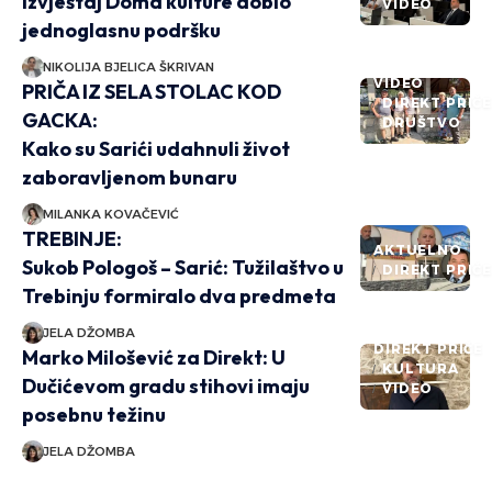
izvještaj Doma kulture dobio
VIDEO
jednoglasnu podršku
NIKOLIJA BJELICA ŠKRIVAN
VIDEO
PRIČA IZ SELA STOLAC KOD
DIREKT PRIČ
GACKA:
DRUŠTVO
Kako su Sarići udahnuli život
zaboravljenom bunaru
MILANKA KOVAČEVIĆ
TREBINJE:
AKTUELNO
Sukob Pologoš – Sarić: Tužilaštvo u
DIREKT PRIČ
Trebinju formiralo dva predmeta
JELA DŽOMBA
DIREKT PRIČE
Marko Milošević za Direkt: U
KULTURA
Dučićevom gradu stihovi imaju
VIDEO
posebnu težinu
JELA DŽOMBA