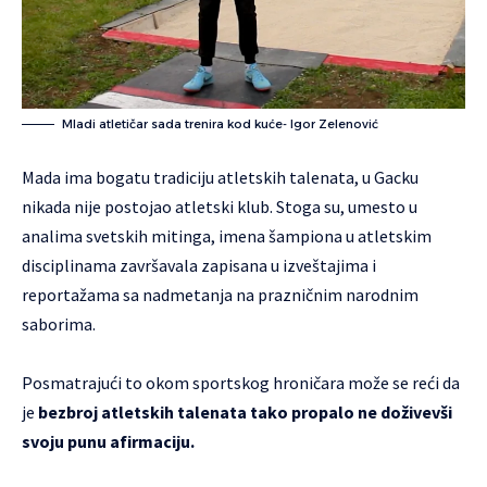
Mladi atletičar sada trenira kod kuće- Igor Zelenović
Mada ima bogatu tradiciju atletskih talenata, u Gacku
nikada nije postojao atletski klub. Stoga su, umesto u
analima svetskih mitinga, imena šampiona u atletskim
disciplinama završavala zapisana u izveštajima i
reportažama sa nadmetanja na prazničnim narodnim
saborima.
Posmatrajući to okom sportskog hroničara može se reći da
je
bezbroj atletskih talenata tako propalo ne doživevši
svoju punu afirmaciju.