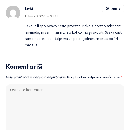
Leki
Reply
1. Juna 2020. u 21:31
Kako je lijepo ovako nesto procitati. Kako si postao atleticar?
Iznenada, ni sam nisam znao koliko mogu skociti. Svaka cast,
samo napred, da i dalje svakih pola godine uzmimas po 14
medalja.
Komentariši
Vaša email adresa neće biti objavljivana.
Neophodna polja su označena sa
*