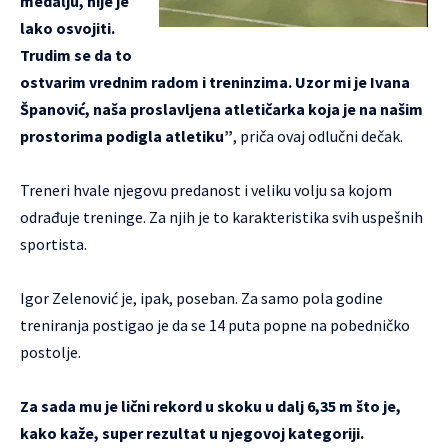
medalju, nije je
lako osvojiti.
Trudim se da to
ostvarim vrednim radom i treninzima. Uzor mi je Ivana
Španović, naša proslavljena atletičarka koja je na našim
prostorima podigla atletiku”
, priča ovaj odlučni dečak.
Treneri hvale njegovu predanost i veliku volju sa kojom
odrađuje treninge. Za njih je to karakteristika svih uspešnih
sportista.
Igor Zelenović je, ipak, poseban. Za samo pola godine
treniranja postigao je da se 14 puta popne na pobedničko
postolje.
Za sada mu je lični rekord u skoku u dalj 6,35 m što je,
kako kaže, super rezultat u njegovoj kategoriji.