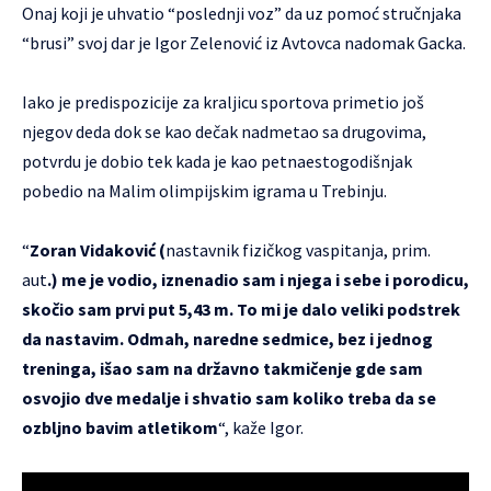
Onaj koji je uhvatio “poslednji voz” da uz pomoć stručnjaka
“brusi” svoj dar je Igor Zelenović iz Avtovca nadomak Gacka.
Iako je predispozicije za kraljicu sportova primetio još
njegov deda dok se kao dečak nadmetao sa drugovima,
potvrdu je dobio tek kada je kao petnaestogodišnjak
pobedio na Malim olimpijskim igrama u Trebinju.
“
Zoran Vidaković (
nastavnik fizičkog vaspitanja, prim.
aut
.) me je vodio, iznenadio sam i njega i sebe i porodicu,
skočio sam prvi put 5,43 m. To mi je dalo veliki podstrek
da nastavim. Odmah, naredne sedmice, bez i jednog
treninga, išao sam na državno takmičenje gde sam
osvojio dve medalje i shvatio sam koliko treba da se
ozbljno bavim atletikom
“, kaže Igor.