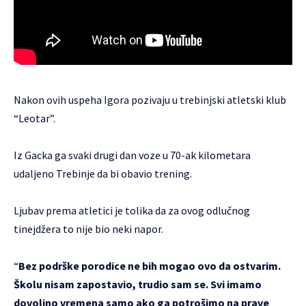
Nakon ovih uspeha Igora pozivaju u trebinjski atletski klub
“Leotar”.
Iz Gacka ga svaki drugi dan voze u 70-ak kilometara
udaljeno Trebinje da bi obavio trening.
Ljubav prema atletici je tolika da za ovog odlučnog
tinejdžera to nije bio neki napor.
“
Bez podrške porodice ne bih mogao ovo da ostvarim.
Školu nisam zapostavio, trudio sam se. Svi imamo
dovoljno vremena samo ako ga potrošimo na prave