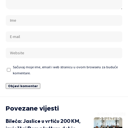
Sačuvaj moje ime, email i web stranicu u ovom browseru za buduće
komentare.
Povezane vijesti
DIREKT PRIČE
DRUŠTVO
Bileća: Jaslice u vrtiću 200 KM,
POLITIKA