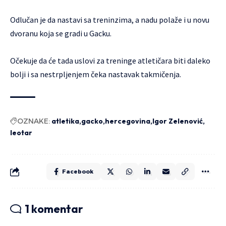
Odlučan je da nastavi sa treninzima, a nadu polaže i u novu
dvoranu koja se gradi u Gacku.
Očekuje da će tada uslovi za treninge atletičara biti daleko
bolji i sa nestrpljenjem čeka nastavak takmičenja.
OZNAKE:
atletika
gacko
hercegovina
Igor Zelenović
leotar
Facebook
1 komentar