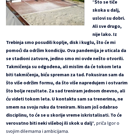
“
Što se tiče
skoka u dalj,
uslovi su dobri.
Ali sve drugo,
nije lako. Iz
Trebinja smo posudili koplje, disk i kuglu, što će mi
pomoći da održim kondiciju. Ova pandemija je uticala da
se stadioni zatvore, jedino smo mi ovde nešto otvorili.
Takmičenja su odgođena, ali mislim da će tokom leta
biti takmičenja, biću spreman za tad. Fokusiran sam da
što više održim formu, da što više napredujem i ostvarim
što bolje rezultate. Za sad treniram jednom dnevno, ali
ću videti tokom leta. U kontaktu sam sa trenerima, ne
smem na svoju ruku da treniram. Nisam još odabrao
disciplinu, to će se u skorije vreme iskristalisati. To će
verovatno biti neki višeboj ili skok u dalj
“, priča Igor o
svojim dilemama i ambicijama.