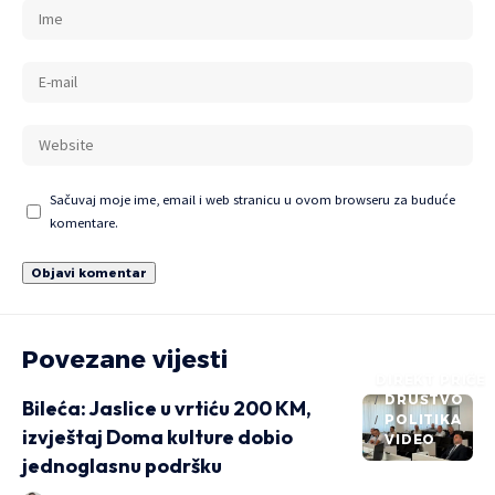
Sačuvaj moje ime, email i web stranicu u ovom browseru za buduće
komentare.
Povezane vijesti
DIREKT PRIČE
DRUŠTVO
Bileća: Jaslice u vrtiću 200 KM,
POLITIKA
izvještaj Doma kulture dobio
VIDEO
jednoglasnu podršku