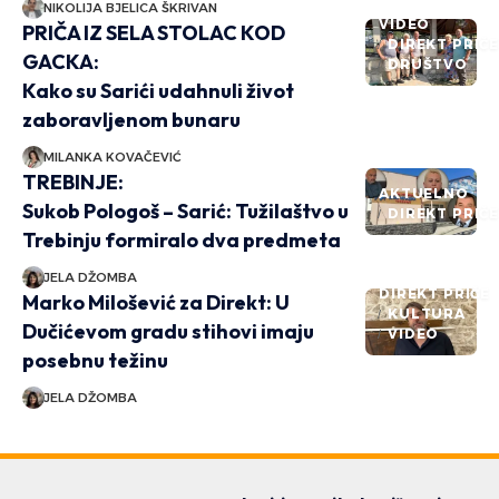
NIKOLIJA BJELICA ŠKRIVAN
VIDEO
PRIČA IZ SELA STOLAC KOD
DIREKT PRIČ
GACKA:
DRUŠTVO
Kako su Sarići udahnuli život
zaboravljenom bunaru
MILANKA KOVAČEVIĆ
TREBINJE:
AKTUELNO
Sukob Pologoš – Sarić: Tužilaštvo u
DIREKT PRIČ
Trebinju formiralo dva predmeta
JELA DŽOMBA
DIREKT PRIČE
Marko Milošević za Direkt: U
KULTURA
Dučićevom gradu stihovi imaju
VIDEO
posebnu težinu
JELA DŽOMBA