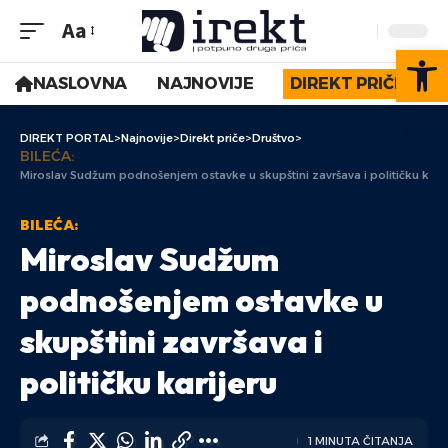
Aa
Op
NASLOVNA
NAJNOVIJE
DIREKT PRIČE
DIREKT PORTAL
>
Najnovije
>
Direkt priče
>
Društvo
>
BILEĆA:
Miroslav Sudžum podnošenjem ostavke u skupštini završava i političku karij
BILEĆA:
Miroslav Sudžum
podnošenjem ostavke u
skupštini završava i
političku karijeru
1 MINUTA ČITANJA