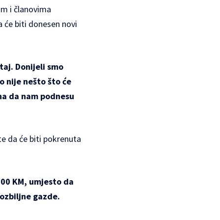
om i članovima
će biti donesen novi
aj. Donijeli smo
 nije nešto što će
dana da nam podnesu
te da će biti pokrenuta
000 KM, umjesto da
ozbiljne gazde.