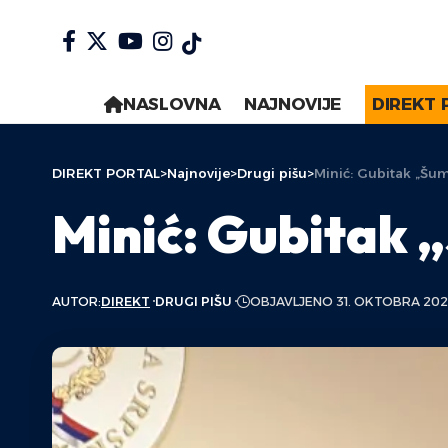
NASLOVNA
NAJNOVIJE
DIREKT 
DIREKT PORTAL
>
Najnovije
>
Drugi pišu
>
Minić: Gubitak „Šum
Minić: Gubitak „
AUTOR:
DIREKT
DRUGI PIŠU
OBJAVLJENO 31. OKTOBRA 202