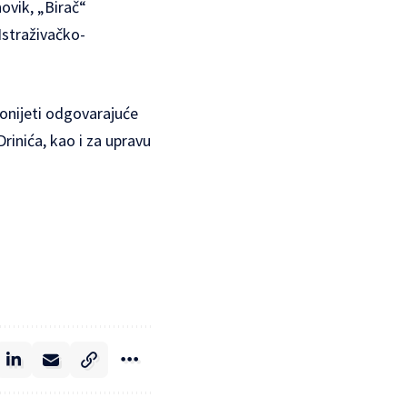
ovik, „Birač“
Istraživačko-
donijeti odgovarajuće
rinića, kao i za upravu