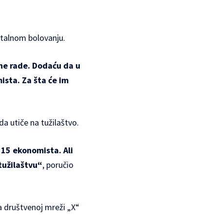
stalnom bolovanju.
 ne rade. Dodaću da u
sta. Za šta će im
a utiče na tužilaštvo.
i 15 ekonomista. Ali
tužilaštvu“
, poručio
a društvenoj mreži „X“