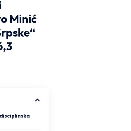
i
o Minić
Srpske“
6,3
disciplinska