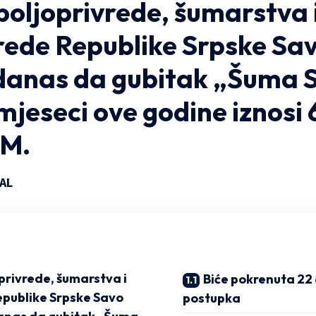
poljoprivrede, šumarstva 
rede Republike Srpske Sav
 danas da gubitak „Šuma 
mjeseci ove godine iznosi 
KM.
AL
privrede, šumarstva i
Biće pokrenuta 22 
publike Srpske Savo
postupka