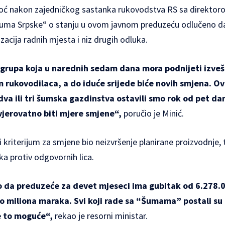
inoć nakon zajedničkog sastanka rukovodstva RS sa direktor
ma Srpske“ o stanju u ovom javnom preduzeću odlučeno da 
zacija radnih mjesta i niz drugih odluka.
grupa koja u narednih sedam dana mora podnijeti izvešt
 rukovodilaca, a do iduće srijede biće novih smjena. Ovo
u dva ili tri šumska gazdinstva ostavili smo rok od pet 
e vjerovatno biti mjere smjene“,
poručio je Minić.
i kriterijum za smjene bio neizvršenje planirane proizvodnje, 
ka protiv odgovornih lica.
 da preduzeće za devet mjeseci ima gubitak od 6.278.
o miliona maraka. Svi koji rade sa “Šumama” postali su 
e to moguće“,
rekao je resorni ministar.