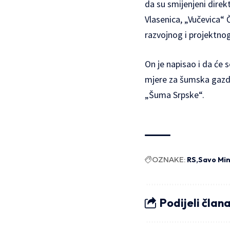
da su smijenjeni direk
Vlasenica, „Vučevica“ 
razvojnog i projektno
On je napisao i da će 
mjere za šumska gazdin
„Šuma Srpske“.
OZNAKE:
RS
Savo Min
Podijeli član