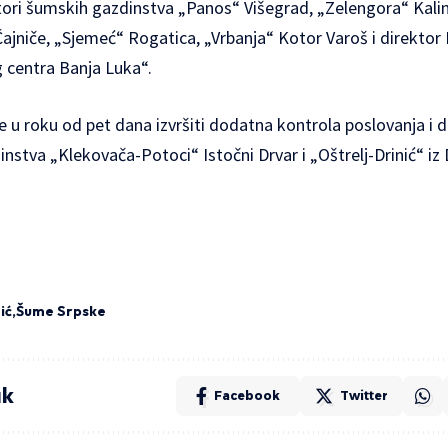
tori šumskih gazdinstva „Panos“ Višegrad, „Zelengora“ Kalin
Čajniče, „Sjemeć“ Rogatica, „Vrbanja“ Kotor Varoš i direktor 
g centra Banja Luka“.
se u roku od pet dana izvršiti dodatna kontrola poslovanja i 
stva „Klekovača-Potoci“ Istočni Drvar i „Oštrelj-Drinić“ iz D
ić
Šume Srpske
ak
Facebook
Twitter