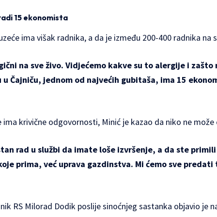
radi 15 ekonomista
uzeće ima višak radnika, a da je između 200-400 radnika na 
gični na sve živo. Vidjećemo kakve su to alergije i zašto
u Čajniču, jednom od najvećih gubitaša, ima 15 ekonomi
e ima krivične odgovornosti, Minić je kazao da niko ne može d
an rad u službi da imate loše izvršenje, a da ste primil
 koje prima, već uprava gazdinstva. Mi ćemo sve predati 
ik RS Milorad Dodik poslije sinoćnjeg sastanka objavio je n