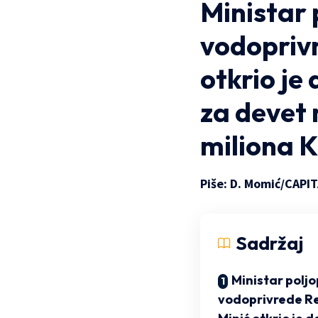
Ministar 
vodopriv
otkrio je
za devet 
miliona 
Piše: D. Momić/
CAPIT
Sadržaj
Ministar poljo
vodoprivrede Re