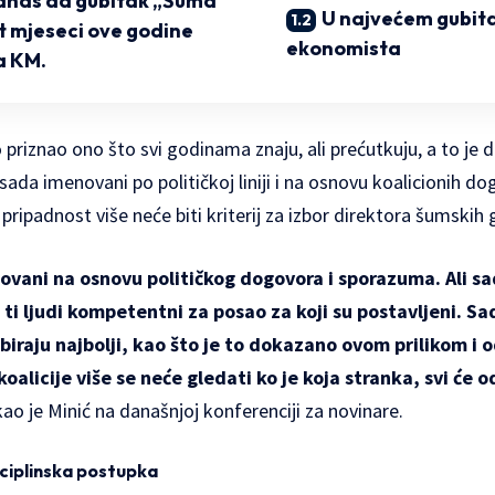
 danas da gubitak „Šuma
U najvećem gubita
t mjeseci ove godine
ekonomista
na KM.
priznao ono što svi godinama znaju, ali prećutkuju, a to je da
a imenovani po političkoj liniji i na osnovu koalicionih do
ka pripadnost više neće biti kriterij za izbor direktora šumskih
ovani na osnovu političkog dogovora i sporazuma. Ali sa
 ti ljudi kompetentni za posao za koji su postavljeni. S
biraju najbolji, kao što je to dokazano ovom prilikom i
koalicije više se neće gledati ko je koja stranka, svi će 
kao je Minić na današnjoj konferenciji za novinare.
sciplinska postupka