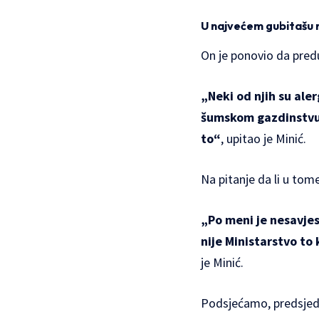
U najvećem gubitašu 
On je ponovio da pred
„Neki od njih su aler
šumskom gazdinstvu 
to“
, upitao je Minić.
Na pitanje da li u tom
„Po meni je nesavjest
nije Ministarstvo to
je Minić.
Podsjećamo, predsjedn