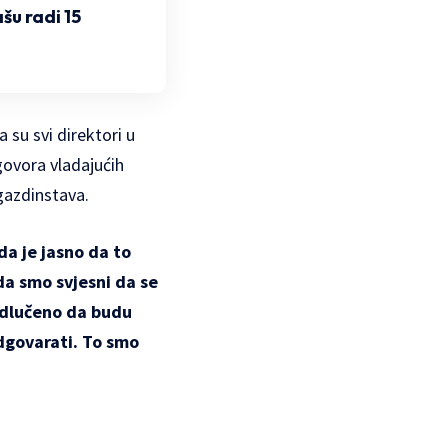
šu radi 15
 su svi direktori u
govora vladajućih
 gazdinstava.
da je jasno da to
ada smo svjesni da se
 odlučeno da budu
odgovarati. To smo