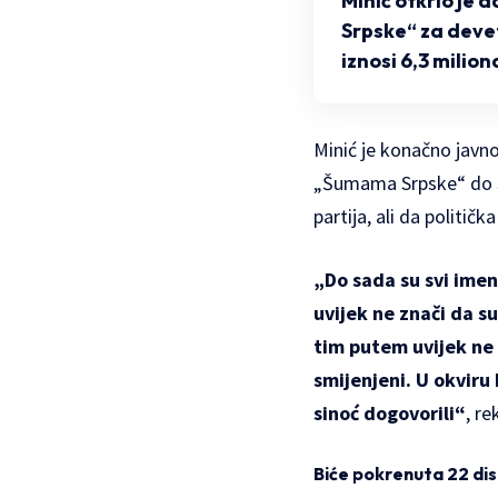
Minić otkrio je
Srpske“ za deve
iznosi 6,3 milio
Minić je konačno javno 
„Šumama Srpske“ do sad
partija, ali da politič
„Do sada su svi imen
uvijek ne znači da su
tim putem uvijek ne 
smijenjeni. U okviru 
sinoć dogovorili“
, re
Biće pokrenuta 22 di