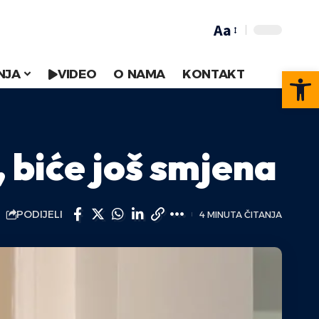
Aa
Op
NJA
VIDEO
O NAMA
KONTAKT
 biće još smjena
PODIJELI
4 MINUTA ČITANJA