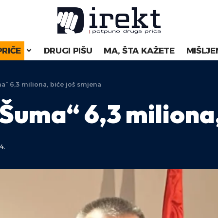
PRIČE
DRUGI PIŠU
MA, ŠTA KAŽETE
MIŠLJE
a“ 6,3 miliona, biće još smjena
Šuma“ 6,3 miliona,
4.