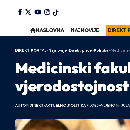
NASLOVNA
NAJNOVIJE
DIREKT 
DIREKT PORTAL
>
Najnovije
>
Direkt priče
>
Politika
>
Medicinsk
Medicinski faku
vjerodostojnost
AUTOR:
DIREKT
AKTUELNO
POLITIKA
OBJAVLJENO 14. JULA