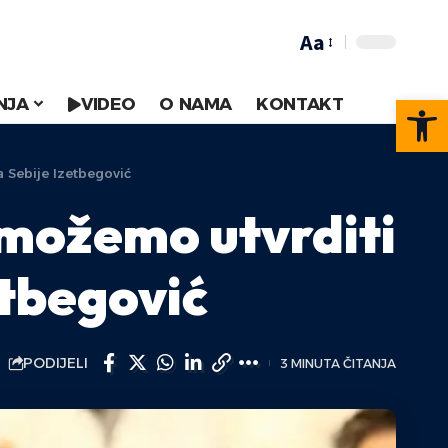
Aa
Op
NJA
VIDEO
O NAMA
KONTAKT
 Sebije Izetbegović
 možemo utvrditi
etbegović
PODIJELI
3 MINUTA ČITANJA