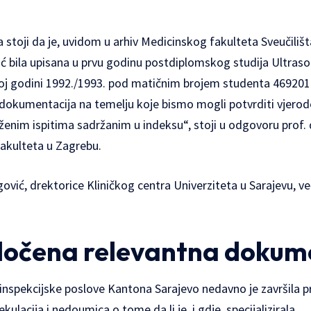
 stoji da je, uvidom u arhiv Medicinskog fakulteta Sveučiliš
ić bila upisana u prvu godinu postdiplomskog studija Ultrasou
j godini 1992./1993. pod matičnim brojem studenta 4692011
dokumentacija na temelju koje bismo mogli potvrditi vjerod
oženim ispitima sadržanim u indeksu“, stoji u odgovoru prof. d
akulteta u Zagrebu.
ović, drektorice Kliničkog centra Univerziteta u Sarajevu, 
edočena relevantna dokum
inspekcijske poslove Kantona Sarajevo nedavno je završila p
ekulacija i nedoumica o tome da li je, i gdje, specijalizirala.