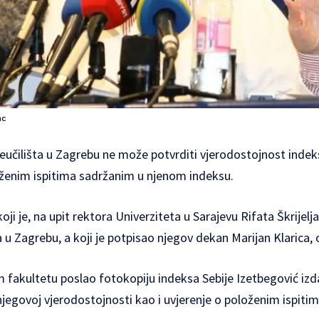
ac
eučilišta u Zagrebu ne može potvrditi vjerodostojnost indeks
loženim ispitima sadržanim u njenom indeksu.
ji je, na upit rektora Univerziteta u Sarajevu Rifata Škrijelja
u Zagrebu, a koji je potpisao njegov dekan Marijan Klarica, 
m fakultetu poslao fotokopiju indeksa Sebije Izetbegović iz
 njegovoj vjerodostojnosti kao i uvjerenje o položenim ispitim