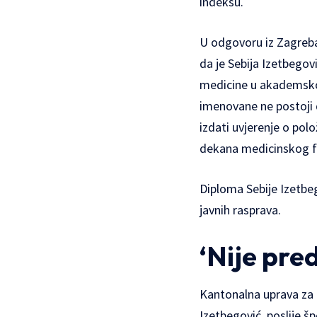
indeksu.
U odgovoru iz Zagreba
da je Sebija Izetbegov
medicine u akademsko
imenovane ne postoji 
izdati uvjerenje o pol
dekana medicinskog f
Diploma Sebije Izetbeg
javnih rasprava.
‘Nije pr
Kantonalna uprava za 
Izetbegović, poslije šp