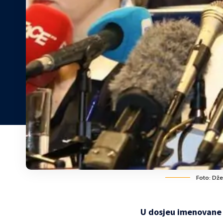
Foto: Dže
U dosjeu imenovane 