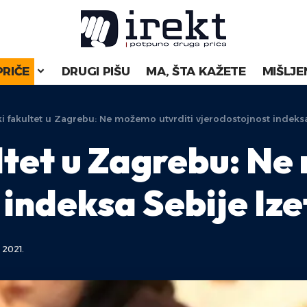
PRIČE
DRUGI PIŠU
MA, ŠTA KAŽETE
MIŠLJE
i fakultet u Zagrebu: Ne možemo utvrditi vjerodostojnost indeksa
ltet u Zagrebu: Ne
 indeksa Sebije Iz
 2021.