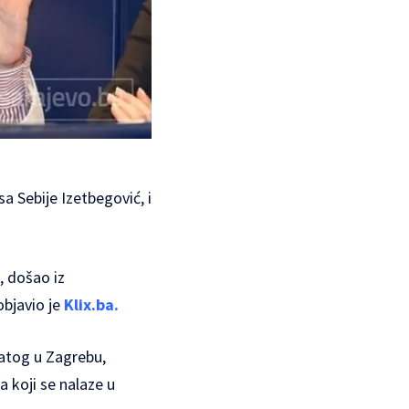
a Sebije Izetbegović, i
, došao iz
objavio je
Klix.ba.
datog u Zagrebu,
a koji se nalaze u