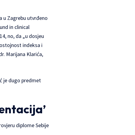
ta u Zagrebu utvrđeno
nd in clinical
4, no, da „u dosjeu
ostojnost indeksa i
r. Marijana Klarića,
već je dugo predmet
entacija’
rovjeru diplome Sebije