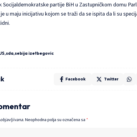
k Socijaldemokratske partije BiH u Zastupničkom domu Parl
e u maju inicijativu kojom se traži da se ispita da li su specij
idni.
US
sda
sebija izetbegovic
ak
Facebook
Twitter
komentar
 objavljivana.
Neophodna polja su označena sa
*