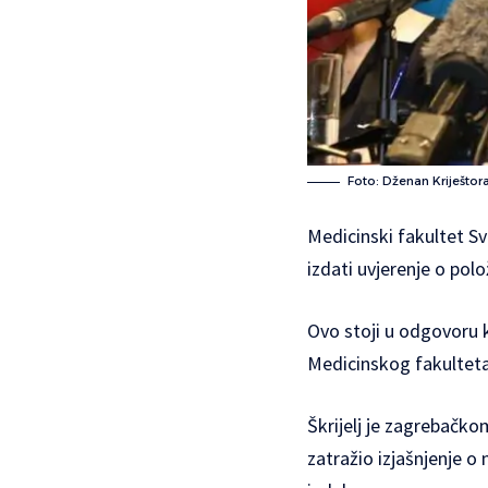
Foto: Dženan Kriještor
Medicinski fakultet Sv
izdati uvjerenje o po
Ovo stoji u odgovoru ko
Medicinskog fakulteta 
Škrijelj je zagrebačko
zatražio izjašnjenje o