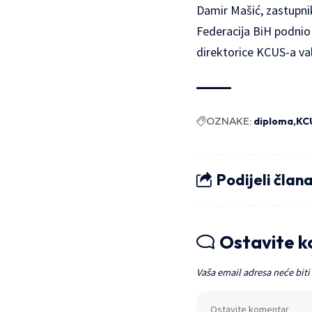
Damir Mašić, zastupni
Federacija BiH podnio j
direktorice KCUS-a val
OZNAKE:
diploma
KC
Podijeli član
Ostavite 
Vaša email adresa neće biti