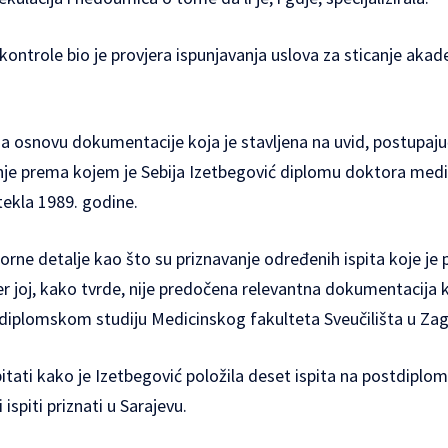
ontrole bio je provjera ispunjavanja uslova za sticanje akad
a osnovu dokumentacije koja je stavljena na uvid, postupaju
tanje prema kojem je Sebija Izetbegović diplomu doktora me
tekla 1989. godine.
orne detalje kao što su priznavanje određenih ispita koje je p
jer joj, kako tvrde, nije predočena relevantna dokumentacija 
diplomskom studiju Medicinskog fakulteta Sveučilišta u Zag
pitati kako je Izetbegović položila deset ispita na postdiplo
 ispiti priznati u Sarajevu.