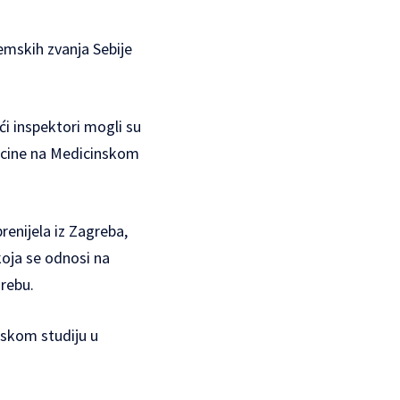
emskih zvanja Sebije
ći inspektori mogli su
dicine na Medicinskom
renijela iz Zagreba,
koja se odnosi na
rebu.
mskom studiju u