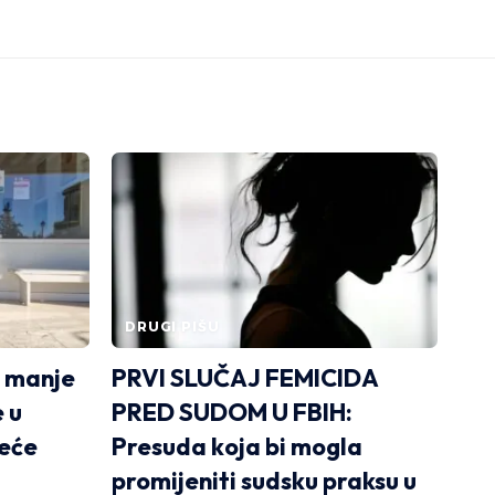
DRUGI PIŠU
u manje
PRVI SLUČAJ FEMICIDA
e u
PRED SUDOM U FBIH:
veće
Presuda koja bi mogla
promijeniti sudsku praksu u