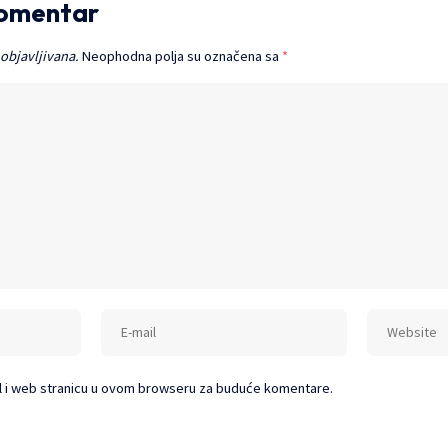
komentar
 objavljivana.
Neophodna polja su označena sa
*
l i web stranicu u ovom browseru za buduće komentare.