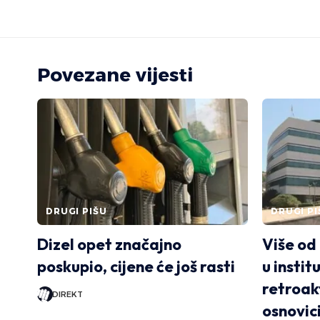
Povezane vijesti
DRUGI PIŠU
DRUGI PI
Dizel opet značajno
Više od 
poskupio, cijene će još rasti
u insti
retroakt
DIREKT
osnovici