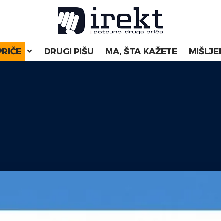
PRIČE
DRUGI PIŠU
MA, ŠTA KAŽETE
MIŠLJE
.