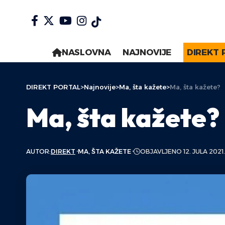
NASLOVNA
NAJNOVIJE
DIREKT 
DIREKT PORTAL
>
Najnovije
>
Ma, šta kažete
>
Ma, šta kažete?
Ma, šta kažete?
AUTOR:
DIREKT
MA, ŠTA KAŽETE
OBJAVLJENO 12. JULA 2021