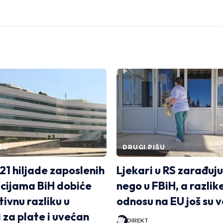
ŠU
DRUGI PIŠU
21 hiljade zaposlenih
Ljekari u RS zarađuj
tucijama BiH dobiće
nego u FBiH, a razlik
ivnu razliku u
odnosu na EU još su 
 za plate i uvećan
DIREKT