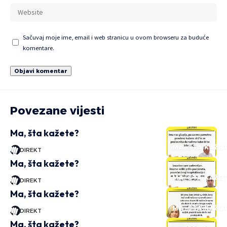
Sačuvaj moje ime, email i web stranicu u ovom browseru za buduće
komentare.
Povezane vijesti
Ma, šta kažete?
MA, ŠTA KAŽE
DIREKT
Ma, šta kažete?
MA, ŠTA KAŽE
DIREKT
Ma, šta kažete?
MA, ŠTA KAŽE
DIREKT
Ma, šta kažete?