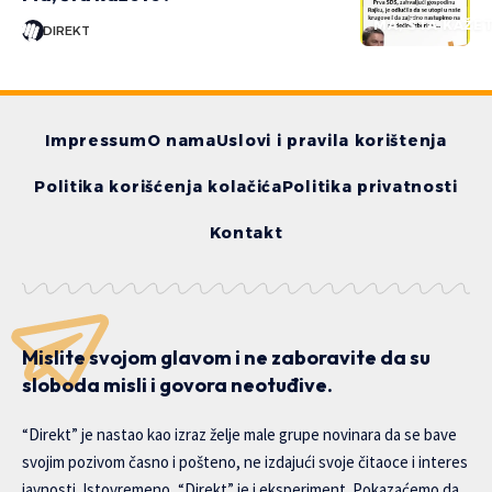
MA, ŠTA KAŽE
DIREKT
Impressum
O nama
Uslovi i pravila korištenja
Politika korišćenja kolačića
Politika privatnosti
Kontakt
Mislite svojom glavom i ne zaboravite da su
sloboda misli i govora neotuđive.
“Direkt” je nastao kao izraz želje male grupe novinara da se bave
svojim pozivom časno i pošteno, ne izdajući svoje čitaoce i interes
javnosti. Istovremeno, “Direkt” je i eksperiment. Pokazaćemo da