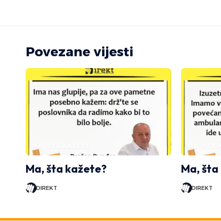
Povezane vijesti
MA, ŠTA KAŽETE
MA, ŠTA 
Ma, šta kažete?
Ma, šta
DIREKT
DIREKT