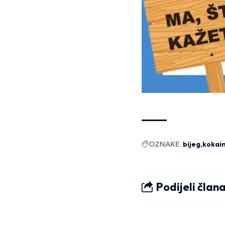
OZNAKE:
bijeg
kokai
Podijeli član