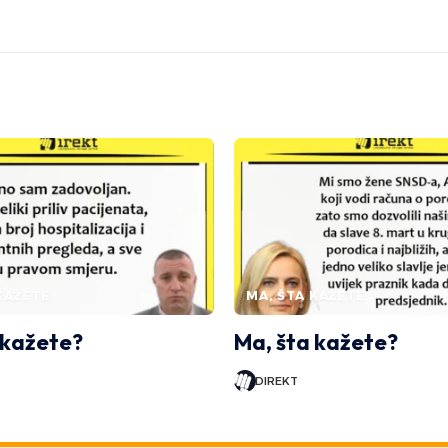
KAŽETE
MA, ŠTA KAŽETE
 kažete?
Ma, šta kažete?
DIREKT