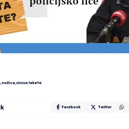
n
nožica
sinisa laketa
ak
Facebook
Twitter