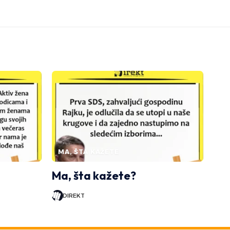
MA, ŠTA KAŽETE
Ma, šta kažete?
DIREKT