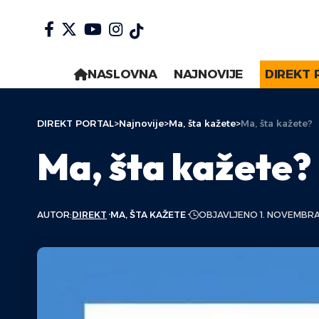
NASLOVNA
NAJNOVIJE
DIREKT 
DIREKT PORTAL
>
Najnovije
>
Ma, šta kažete
>
Ma, šta kažete?
Ma, šta kažete?
AUTOR:
DIREKT
MA, ŠTA KAŽETE
OBJAVLJENO 1. NOVEMBRA