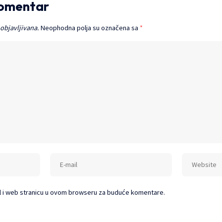
komentar
 objavljivana.
Neophodna polja su označena sa
*
l i web stranicu u ovom browseru za buduće komentare.