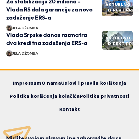
Za stabilizaciju 20 miliona –
AKTUELNO
Vlada RS dala garanciju za novo
DIREKT PRIČ
zaduženje ERS-a
JELA DŽOMBA
Vlada Srpske danas razmatra
AKTUELNO
dva kreditna zaduženja ERS-a
DIREKT PRIČ
JELA DŽOMBA
Impressum
O nama
Uslovi i pravila korištenja
Politika korišćenja kolačića
Politika privatnosti
Kontakt
Mislite svojom glavom i ne zaboravite da su