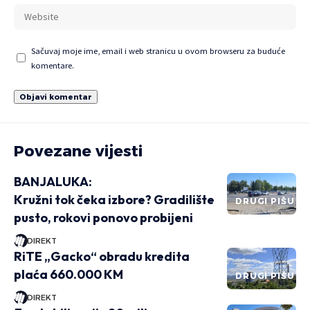
Sačuvaj moje ime, email i web stranicu u ovom browseru za buduće
komentare.
Povezane vijesti
BANJALUKA:
Kružni tok čeka izbore? Gradilište
DRUGI PIŠU
pusto, rokovi ponovo probijeni
DIREKT
RiTE „Gacko“ obradu kredita
plaća 660.000 KM
DRUGI PIŠU
DIREKT