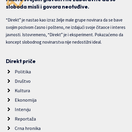
sloboda misli i govora neotuđive.
“Direkt” je nastao kao izraz želje male grupe novinara da se bave
svojim pozivom časno i pošteno, ne izdajući svoje čitaoce i interes
javnosti. Istovremeno, “Direkt” je i eksperiment. Pokazaćemo da
koncept slobodnog novinarstva nije nedostižni ideal.
Direkt priče
Politika
Društvo
Kultura
Ekonomija
Intervju
Reportaža
Crna hronika